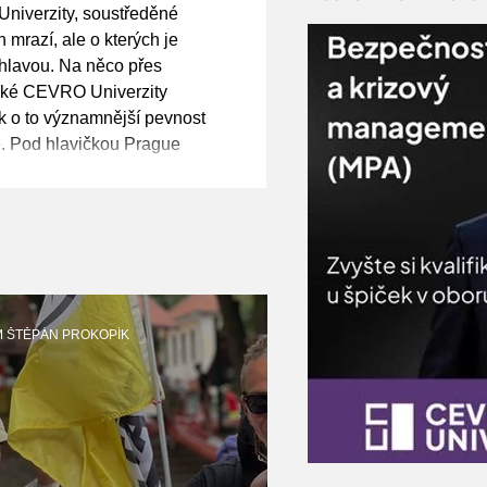
ybí nám pocit
niverzity, soustředěné
, varoval
h mrazí, ale o kterých je
 hlavou. Na něco přes
žské CEVRO Univerzity
k o to významnější pevnost
e. Pod hlavičkou Prague
 Relations (PCTR) se zde
pečnostní debata s názvem
Addressing NATO's Security
 čelit současným hrozbám, d
M ŠTĚPÁN PROKOPÍK