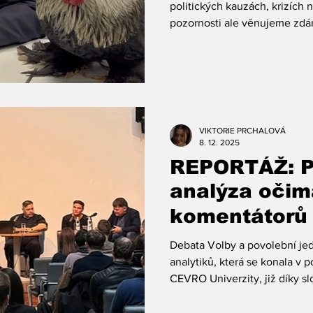
politických kauzách, krizích
pozornosti ale věnujeme zd
které se odehrávají nenápadn
proměňují veřejnou debatu. 
způsobu, jakým dnes někteří p
veřejností. Andrej Babiš a ko
Zatímco dříve bylo běžné, že 
událostí svolávali mimořádné 
VIKTORIE PRCHALOVÁ
dotazům
8. 12. 2025
REPORTÁŽ: P
analýza očim
komentátorů
se potkají čty
Debata Volby a povolební je
analytiků, která se konala v 
CEVRO Univerzity, již díky sl
nepůjde o nenápadnou akade
stolu se sešli komentátor Václ