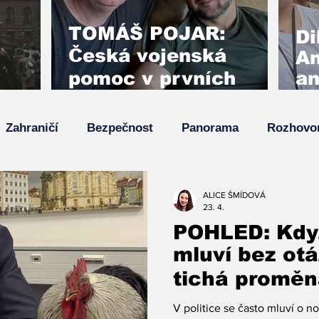
TOMÁŠ POJAR:
Di
Česká vojenská
An
pomoc v prvních
an
týdnech invaze
ro
zabránila pádu
 a
my
Zahraničí
Bezpečnost
Panorama
Rozhovo
Kyjeva
Z
Su
va
Top zpráva
Zpětný projektor
ALICE ŠMÍDOVÁ
23. 4.
POHLED: Když
mluví bez ot
tichá proměn
komunikace
V politice se často mluví o 