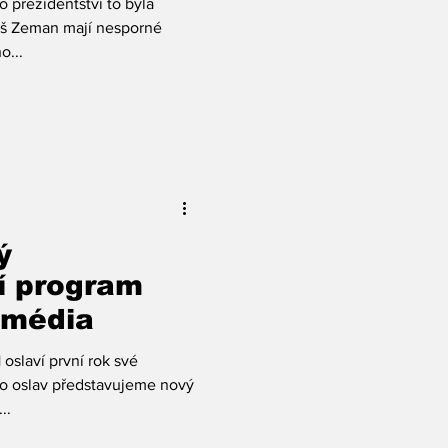
 prezidentství to byla
nictví
oš Zeman mají nesporné
o...
ý
í program
 média
slaví první rok své
to oslav představujeme nový
..