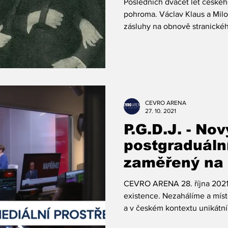
Posledních dvacet let českého
politické stra
pohroma. Václav Klaus a Mil
zásluhy na obnově stranickéh
CEVRO ARENA
27. 10. 2021
P.G.D.J. - Nov
postgraduáln
zaměřený na
CEVRO ARENA 28. října 2021 o
existence. Nezahálíme a mís
a v českém kontextu unikátní.