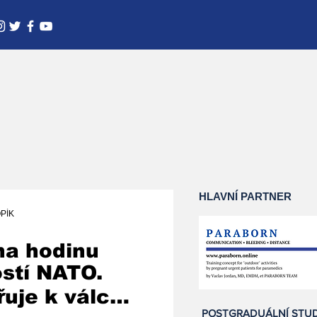
HLAVNÍ PARTNER
PÍK
na hodinu
ostí NATO.
uje k válce
POSTGRADUÁLNÍ STU