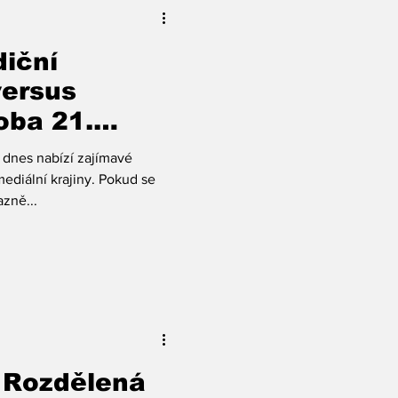
s tónem, který by ještě před
iční
versus
oba 21.
 dnes nabízí zajímavé
ediální krajiny. Pokud se
zně...
: Rozdělená