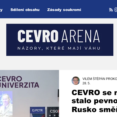
ty
Sdílení obsahu
Zásady soukromí
VILÉM ŠTĚPÁN PROKO
28. 5.
CEVRO se 
stalo pevn
Rusko směř