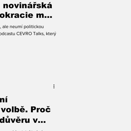
e novinářská
okracie má
uzi
, ale neumí politickou
 podcastu CEVRO Talks, který
ní
 volbě. Proč
důvěru v
smus a