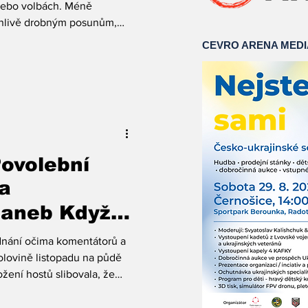
 nebo volbách. Méně
ánlivě drobným posunům,
ě, a přesto zásadně
CEVRO ARENA MED
Jedním z nich je změna
olitici komunikují s
hout. Zdroj: Instagram AB.
politici v případě klíčových
tiskové konference a čelili
ovolební
a
 aneb Když
ři světy
dnání očima komentátorů a
polovině listopadu na půdě
ožení hostů slibovala, že
mickou diskusi. U jednoho
av Dolejší, politolog