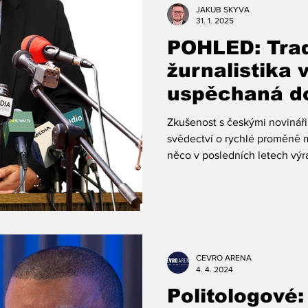
nahlas, s gesty, s dramatem, 
JAKUB SKYVA
pár lety p
31. 1. 2025
POHLED: Trad
žurnalistika 
uspěchaná d
století
Zkušenost s českými novináři
svědectví o rychlé proměně m
něco v posledních letech výra
CEVRO ARENA
4. 4. 2024
Politologové