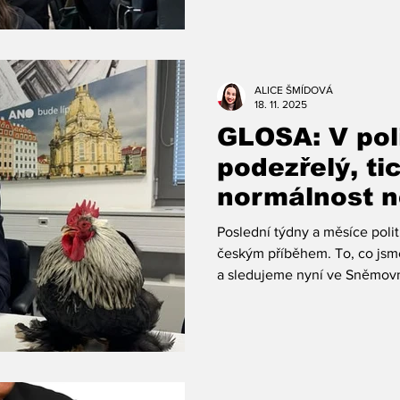
Bohumil Pečinka, analytik Pat
Xaver Veselý, člověk, který 
proměnit v nepředvídatelný m
otázek. Moderování se ujal po
ALICE ŠMÍDOVÁ
18. 11. 2025
GLOSA: V poli
podezřelý, ti
normálnost n
Poslední týdny a měsíce poli
českým příběhem. To, co jsm
a sledujeme nyní ve Sněmovn
amerických volebních kampan
debatě i německém politickém
přirozeně proměňuje, ale mno
než tomu bylo zvykem v posl
změna rozhodně neprobíhá p