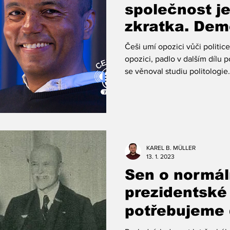
společnost j
zkratka. Dem
přinášet disk
Češi umí opozici vůči politice
opozici, padlo v dalším dílu
se věnoval studiu politologie.
KAREL B. MÜLLER
13. 1. 2023
Sen o normál
prezidentské
potřebujeme 
parlamentari