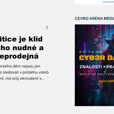
rik Eichler a k tomu Luboš
dokáže jakoukoli debatu
ix show, střetů a zvláštních
CEVRO ARENA MED
litolog Ladislav M
tice je klid
cho nudné a
eprodejná
tického dění nejsou jen
e sledovali v průběhu voleb
ě, má svůj ekvivalent v
ích, francouzské politické
 dění. Politika se
hem radikálněji a rychleji,
edních dekádách. Navíc
otichu, naopak velmi