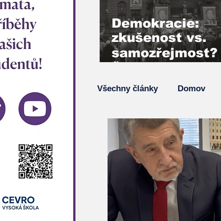
Demokracie:
zkušenost vs.
samozřejmost?
Šimon Pánek,
Vladimír Mlynář
Všechny články
Domov
hlas generace 
Podcasty
Hlavní zprá