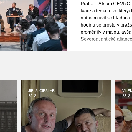
s námi, ch
Praha – Atrium CEVRO U
naléhavosti
tváře a témata, ze kterýc
nutné mluvit s chladnou
Řehka
hodinu se prostory pra
proměnily v malou, avša
Severoatlantické alianc
Center for Transatlantic
uskutečnila klíčová bez
„Defending Our Future: 
Challenges“. O tom, jak
JIŘÍ Š. CIESLAR
VILÉ
25. 2.
23. 2.