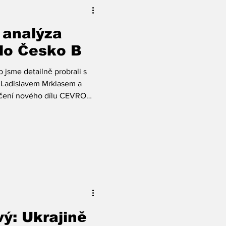
publicista Roman Joch.
 analýza
ilo Česko B
 jsme detailně probrali s
a
áčení nového dílu CEVRO
ice SPOLU nakonec
zda bude vládní angažmá
ní i třeba to, jak výsledky
 do pražské magistrátní
tát a Ladislav Mrklas,
ý: Ukrajině