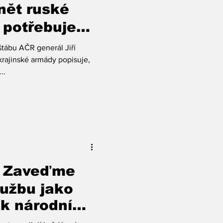
nět ruské
 potřebuje
 klasické
štábu AČR generál Jiří
stémy
krajinské armády popisuje,
..
 Zaveďme
užbu jako
ek národní