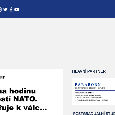
HLAVNÍ PARTNER
PÍK
na hodinu
ostí NATO.
uje k válce
POSTGRADUÁLNÍ STU