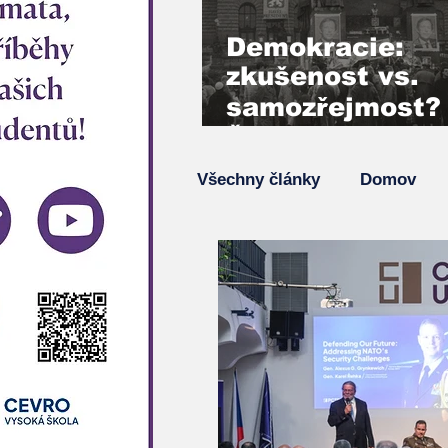
Demokracie:
zkušenost vs.
samozřejmost?
Šimon Pánek,
Vladimír Mlynář
Všechny články
Domov
hlas generace 
Podcasty
Hlavní zprá