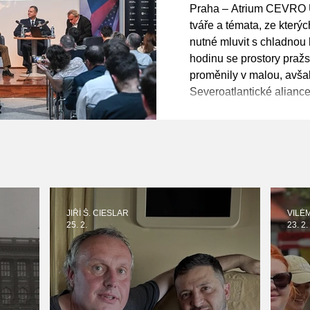
s námi, ch
Praha – Atrium CEVRO U
naléhavosti
tváře a témata, ze kterýc
nutné mluvit s chladnou
Řehka
hodinu se prostory pra
proměnily v malou, avša
Severoatlantické alianc
Center for Transatlantic
uskutečnila klíčová bez
„Defending Our Future: 
Challenges“. O tom, jak
JIŘÍ Š. CIESLAR
VILÉ
25. 2.
23. 2.