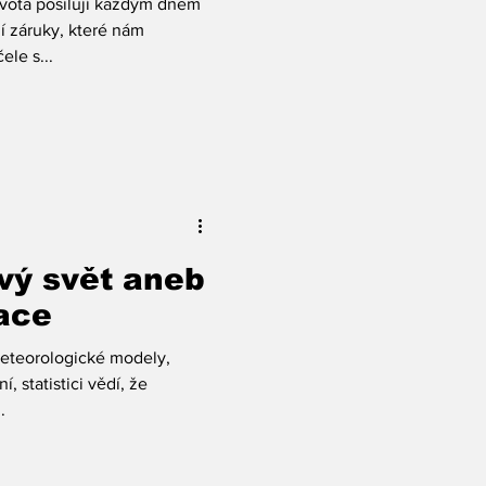
vota posilují každým dnem
í záruky, které nám
ele s...
vý svět aneb
zace
meteorologické modely,
 statistici vědí, že
.