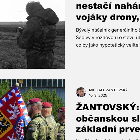
nestačí nahá
vojáky drony,
lépe využívat
Bývalý náčelník generálního 
zbraňové sy
Šedivý v rozhovoru o stavu u
co by jako hypotetický velitel.
MICHAEL ŽANTOVSKÝ
10. 3. 2025
ŽANTOVSKÝ:
občanskou sl
základní prv
odolnosti