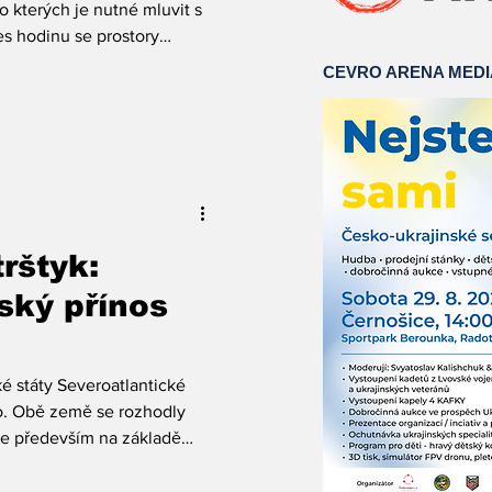
varoval
o kterých je nutné mluvit s
s hodinu se prostory
oměnily v malou, avšak o to
CEVRO ARENA MED
lantické aliance. Pod
ransatlantic Relations
íčová bezpečnostní debata s
re: Addressing NATO's
 jak čelit současným
rštyk:
ský přínos
é státy Severoatlantické
ko. Obě země se rozhodly
ce především na základě
jinu. Ani jejich dlouholetá
tu chvíli totiž nejevila jako