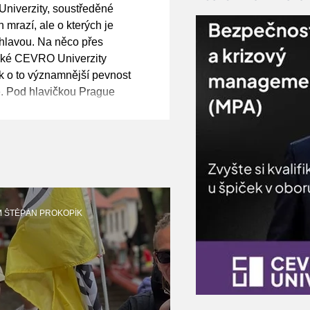
ybí nám pocit
niverzity, soustředěné
, varoval
h mrazí, ale o kterých je
 hlavou. Na něco přes
žské CEVRO Univerzity
k o to významnější pevnost
e. Pod hlavičkou Prague
 Relations (PCTR) se zde
pečnostní debata s názvem
Addressing NATO's Security
 čelit současným hrozbám, d
M ŠTĚPÁN PROKOPÍK