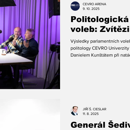
vztahy Kateřina Weissová či 
CEVRO ARENA
CYRIL SVOBODA: Al
9. 10. 2025
Politologická
voleb: Zvítěz
Výsledky parlamentních voleb
politology CEVRO Univerzity Ladislavem Mrklasem 
Danielem Kunštátem při nat
Talks. Dozvíte se, proč koal
nedopadla zase tak špatně, 
Okamurovy SPD jeho labutí pís
parlamentnich voleb promluví
politiky. Moderátor Jakub Slavík (zleva) a politologové
CEVRO Univerzity Daniel Kunš
zdroj: CE
JIŘÍ Š. CIESLAR
11. 8. 2025
Generál Šediv