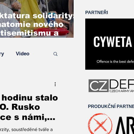
PARTNEŘI
ktatura solidarity:
atomie nového
tisemitismu a
zkladu kritického
šlení na případu
ry
Video
gar Denny
hodinu stalo
O. Rusko
PRODUKČNÍ PARTN
ce s námi,
cit
zity, soustředěné tváře a