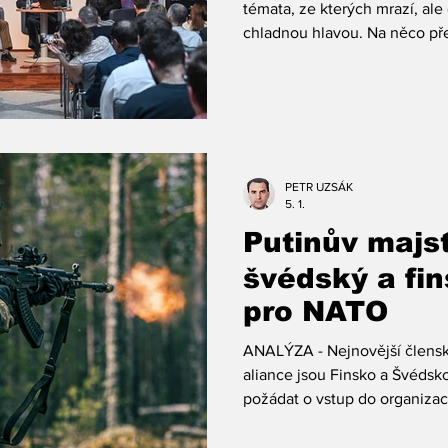
naléhavosti, 
témata, ze kterých mrazí, ale 
chladnou hlavou. Na něco pře
Řehka
pražské CEVRO Univerzity pr
významnější pevnost Severoat
hlavičkou Prague Center for T
(PCTR) se zde uskutečnila kl
názvem „Defending Our Futu
Security Challenges“. O tom,
PETR UZSÁK
hrozbám, d
5. 1.
Putinův majst
švédský a fin
pro NATO
ANALÝZA - Nejnovější člensk
aliance jsou Finsko a Švéds
požádat o vstup do organiza
útoku Ruské federace na Ukra
a respektovaná neutralita se v 