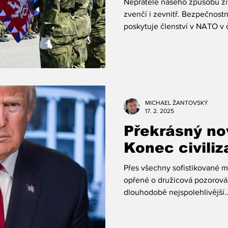
Nepřátelé našeho způsobu ži
zvenčí i zevnitř. Bezpečnostn
poskytuje členství v NATO v č
MICHAEL ŽANTOVSKÝ
17. 2. 2025
Překrásný no
Konec civili
Přes všechny sofistikované 
opřené o družicová pozorování,
dlouhodobě nejspolehlivější..