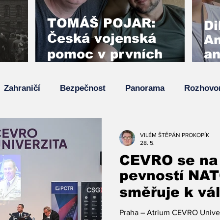
TOMÁŠ POJAR:
Di
Česká vojenská
An
pomoc v prvních
an
týdnech invaze
ro
zabránila pádu
 a
my
Zahraničí
Bezpečnost
Panorama
Rozhovo
Kyjeva
Z
Su
va
Top zpráva
Zpětný projektor
VILÉM ŠTĚPÁN PROKOPÍK
28. 5.
CEVRO se na 
pevností NAT
směřuje k vál
chybí nám po
Praha – Atrium CEVRO Univer