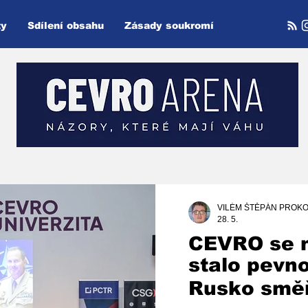
ty
Sdílení obsahu
Zásady soukromí
VILÉM ŠTĚPÁN PROKO
28. 5.
CEVRO se 
stalo pevn
Rusko směř