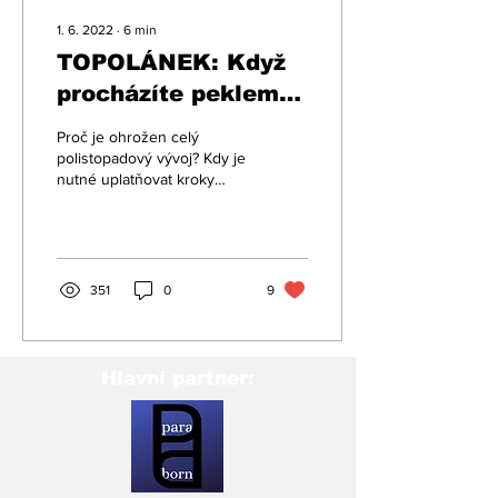
1. 6. 2022
∙
6
min
TOPOLÁNEK: Když
procházíte peklem,
nezastavujte!
Proč je ohrožen celý
polistopadový vývoj? Kdy je
nutné uplatňovat kroky
proti tržní ekonomice? Kdy
se zbavíme závislosti na
ruských...
351
0
9
Hlavní partner: