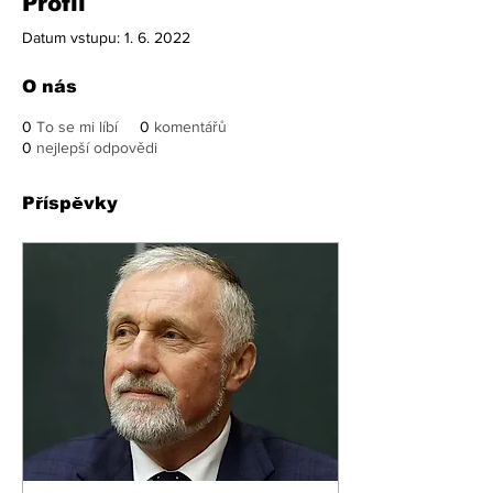
Profil
Datum vstupu: 1. 6. 2022
O nás
0
To se mi líbí
0
komentářů
0
nejlepší odpovědi
Příspěvky