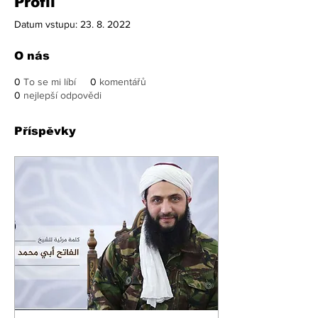
Profil
Datum vstupu: 23. 8. 2022
O nás
0
To se mi líbí
0
komentářů
0
nejlepší odpovědi
Příspěvky