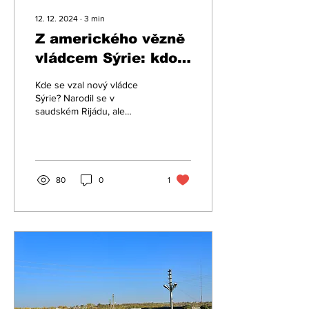
12. 12. 2024
∙
3
min
Z amerického vězně
vládcem Sýrie: kdo
je Abú Muhammad
Kde se vzal nový vládce
al-Džawlání
Sýrie? Narodil se v
saudském Rijádu, ale
vyrůstal v Damašku. Jeho
rodina byla původem z
Golanských výšin, odkud...
80
0
1