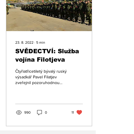
23. 8. 2022
∙
5
min
SVĚDECTVÍ: Služba
vojína Filotjeva
Čtyřiatřicetiletý bývalý ruský
výsadkář Pavel Filatjev
zveřejnil pozoruhodnou
podrobnou zprávu o svých
zážitcích z války na
Ukrajině....
990
0
11