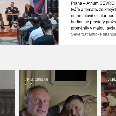
s námi, ch
Praha – Atrium CEVRO U
naléhavosti
tváře a témata, ze kterýc
nutné mluvit s chladnou
Řehka
hodinu se prostory pra
proměnily v malou, avša
Severoatlantické alianc
Center for Transatlantic
uskutečnila klíčová bez
„Defending Our Future: 
Challenges“. O tom, jak
JIŘÍ Š. CIESLAR
VILÉ
25. 2.
23. 2.