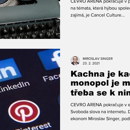
CEVRO ARENA pokračuje v pra
na témata, která hýbou spole
zajímá, je Cancel Culture...
MIROSLAV SINGER
23. 2. 2021
Kachna je ka
monopol je m
třeba se k ni
chovat i v obl
CEVRO ARENA pokračuje v ex
Svoboda slova na internetu.
ekonom Miroslav Singer, podl