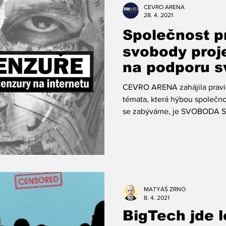
CEVRO ARENA
28. 4. 2021
Společnost p
svobody proj
na podporu s
na sociálních
CEVRO ARENA zahájila pravid
témata, která hýbou společno
se zabýváme, je SVOBODA S
MATYÁŠ ZRNO
8. 4. 2021
BigTech jde l