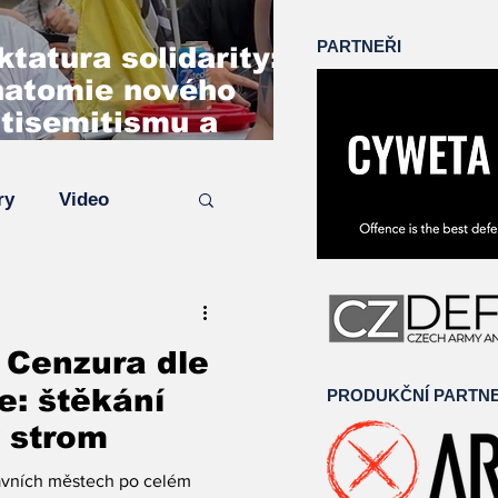
PARTNEŘI
ktatura solidarity:
atomie nového
tisemitismu a
zkladu kritického
šlení na případu
ry
Video
gar Denny
Cenzura dle
e: štěkání
PRODUKČNÍ PARTN
 strom
lavních městech po celém