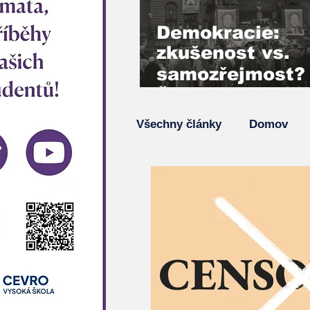
Demokracie:
zkušenost vs.
samozřejmost?
Šimon Pánek,
Vladimír Mlynář
Všechny články
Domov
hlas generace 
Podcasty
Hlavní zprá