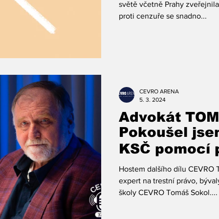
světě včetně Prahy zveřejnil
proti cenzuře se snadno...
CEVRO ARENA
5. 3. 2024
Advokát TO
Pokoušel jse
KSČ pomocí 
Hostem dalšího dílu CEVRO Tal
expert na trestní právo, býva
školy CEVRO Tomáš Sokol....