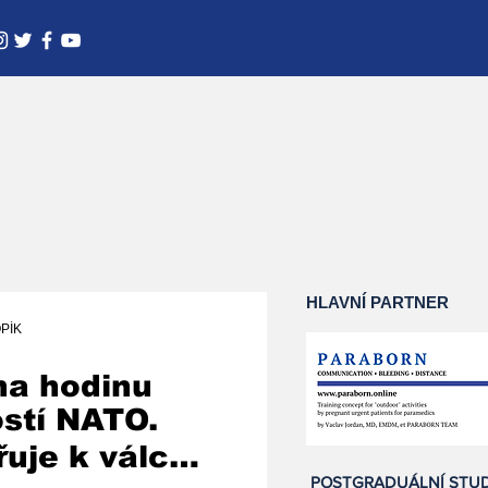
HLAVNÍ PARTNER
PÍK
na hodinu
ostí NATO.
uje k válce
POSTGRADUÁLNÍ STU