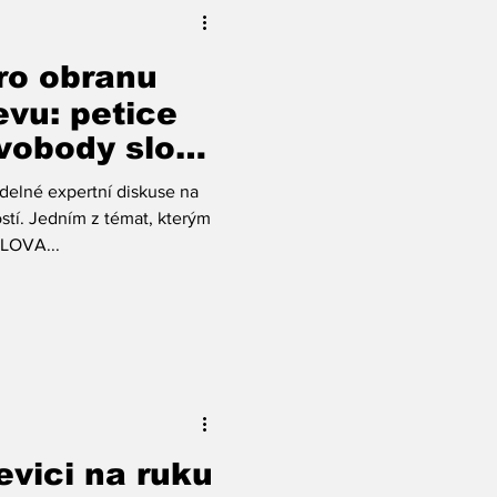
ro obranu
evu: petice
vobody slova
 sítích
elné expertní diskuse na
stí. Jedním z témat, kterým
LOVA...
evici na ruku