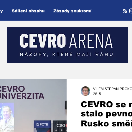
ty
Sdílení obsahu
Zásady soukromí
VILÉM ŠTĚPÁN PROKO
28. 5.
CEVRO se 
stalo pevn
Rusko směř