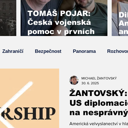
TOMÁŠ POJAR:
Di
Česká vojenská
An
pomoc v prvních
an
týdnech invaze
ro
zabránila pádu
 a
my
Zahraničí
Bezpečnost
Panorama
Rozhovo
Kyjeva
Z
Su
va
Top zpráva
Zpětný projektor
MICHAEL ŽANTOVSKÝ
30. 6. 2025
ŽANTOVSKÝ: 
US diplomaci
na nesprávný
Americká velvyslanectví v h