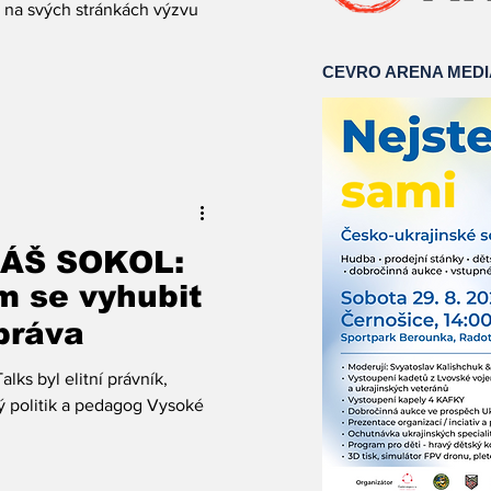
a na svých stránkách výzvu
CEVRO ARENA MED
MÁŠ SOKOL:
m se vyhubit
práva
ks byl elitní právník,
lý politik a pedagog Vysoké