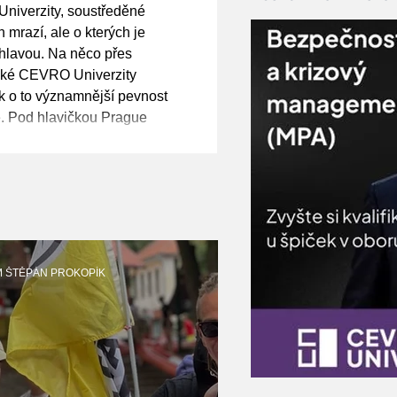
ybí nám pocit
niverzity, soustředěné
, varoval
h mrazí, ale o kterých je
 hlavou. Na něco přes
žské CEVRO Univerzity
k o to významnější pevnost
e. Pod hlavičkou Prague
 Relations (PCTR) se zde
pečnostní debata s názvem
Addressing NATO's Security
 čelit současným hrozbám, d
M ŠTĚPÁN PROKOPÍK