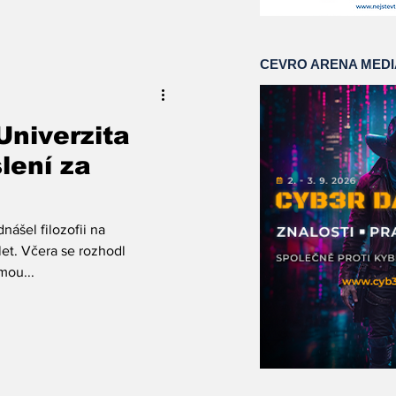
CEVRO ARENA MED
Univerzita
lení za
nášel filozofii na
let. Včera se rozhodl
mou...