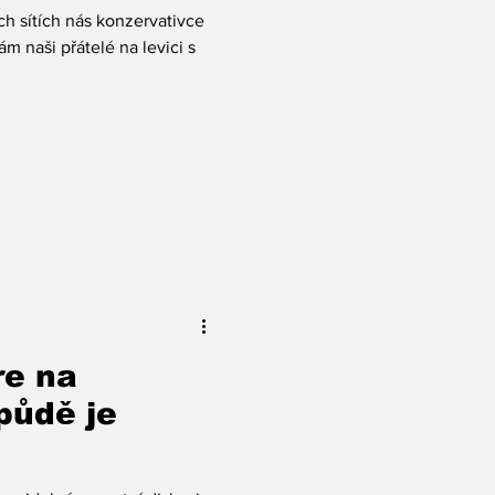
ch sítích nás konzervativce
ám naši přátelé na levici s
re na
půdě je