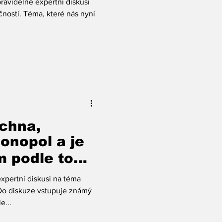
videlné expertní diskusi
čností. Téma, které nás nyní
chna,
onopol a je
m podle toho
asti digitálu
pertní diskusi na téma
 Do diskuze vstupuje známý
e...