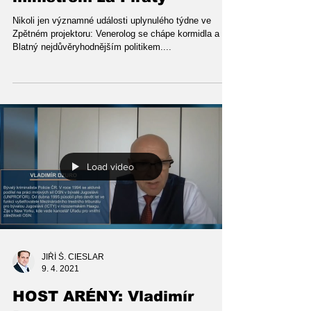
ministrem za Piráty
Nikoli jen významné události uplynulého týdne ve
Zpětném projektoru: Venerolog se chápe kormidla a
Blatný nejdůvěryhodnějším politikem....
Load video
JIŘÍ Š. CIESLAR
9. 4. 2021