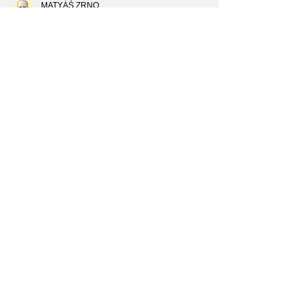
MATYÁŠ ZRNO
8. 4. 2021
BigTech jde levici na ruku
Debata o cenzuře na sociálních sítích nás
konzervativce staví do složité situace. Jak nám naši
přátelé na levici s oblibou připomínají,...
Load video