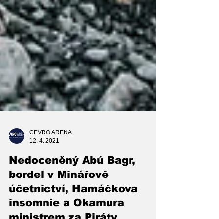
CEVRO ARENA
12. 4. 2021
Nedoceněný Abú Bagr,
bordel v Minářově
účetnictví, Hamáčkova
insomnie a Okamura