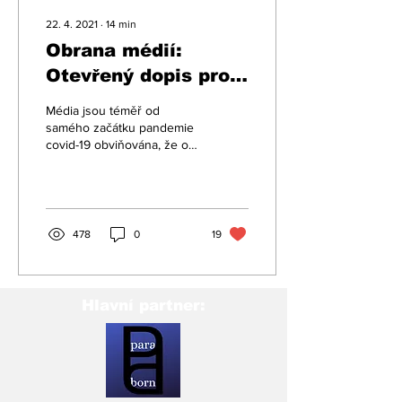
22. 4. 2021
∙
14
min
Obrana médií:
Otevřený dopis pro
všechny, komu na
Média jsou téměř od
společnosti záleží
samého začátku pandemie
covid-19 obviňována, že o
ní vytvářejí chybný obraz a
že se na špatné náladě
společnosti...
478
0
19
Hlavní partner: