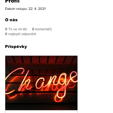
Profil
Datum vstupu: 22. 4. 2021
O nás
0
To se mi líbí
0
komentářů
0
nejlepší odpovědi
Příspěvky