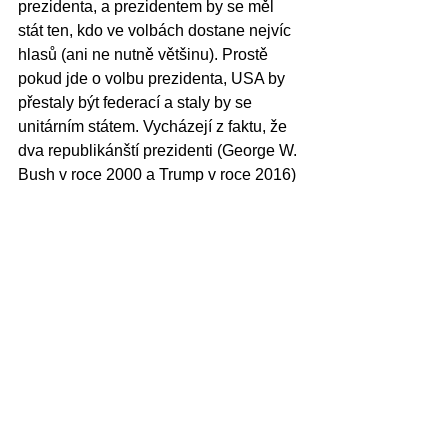
prezidenta, a prezidentem by se měl 
stát ten, kdo ve volbách dostane nejvíc 
hlasů (ani ne nutně většinu). Prostě 
pokud jde o volbu prezidenta, USA by 
přestaly být federací a staly by se 
unitárním státem. Vycházejí z faktu, že 
dva republikánští prezidenti (George W. 
Bush v roce 2000 a Trump v roce 2016) 
získali méně hlasů než jejich oponenti,
přesto však v Kolegiu volitelů měli 
většinu. A někteří demokraté dokonce 
navrhli zrušit i Senát (malé státy mají 
dva senátory, stejně jako ty lidnaté, a to 
je prý taky nedemokratické)… Syndrom 
hysterie z Trumpa vede některé 
demokraty k tak radikálním útokům na 
principy Ústavy, o kterých by ještě v 
roce 2016 nikdo nepředpokládal, že 
někoho seriozního vůbec