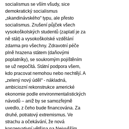
socialismus se vším všudy, sice 
demokratický socialismus
„skandinávského“ typu, ale přesto 
socialismus. Zrušení půjček všech 
vysokoškolských studentů (zaplatí je za 
ně stát) a vysokoškolské vzdělání 
zdarma pro všechny. Zdravotní péče 
plně hrazena státem (daňovými 
poplatníky), se soukromým pojištěním 
se už nepočítá. Státní podpora všem, 
kdo pracovat nemohou nebo nechtějí. A 
„zelený nový úděl“ - nákladná,
ambiciozní rekonstrukce americké 
ekonomie podle environmentalistických 
návodů – aniž by se samozřejmě 
uvedlo, z čeho bude financována. Za 
druhé, potratový extremismus. Ve 
strachu a očekávání, že nová 
konzervativní většina na Nejvyšším 