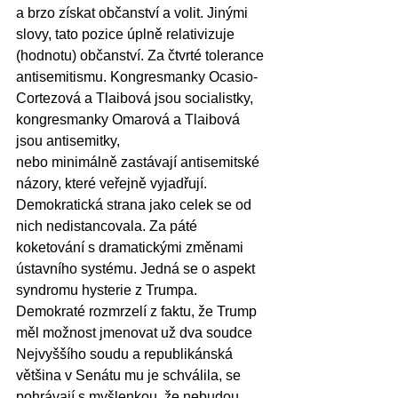
a brzo získat občanství a volit. Jinými 
slovy, tato pozice úplně relativizuje 
(hodnotu) občanství. Za čtvrté tolerance 
antisemitismu. Kongresmanky Ocasio-
Cortezová a Tlaibová jsou socialistky, 
kongresmanky Omarová a Tlaibová 
jsou antisemitky,
nebo minimálně zastávají antisemitské 
názory, které veřejně vyjadřují. 
Demokratická strana jako celek se od 
nich nedistancovala. Za páté 
koketování s dramatickými změnami
ústavního systému. Jedná se o aspekt 
syndromu hysterie z Trumpa. 
Demokraté rozmrzelí z faktu, že Trump 
měl možnost jmenovat už dva soudce 
Nejvyššího soudu a republikánská 
většina v Senátu mu je schválila, se 
pohrávají s myšlenkou, že nebudou 