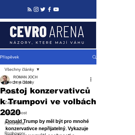
Příspěvek
Všechny články
ROMAN JOCH
Všechny články
24. 9. 2020
Postoj konzervativců
Domov
k Trumpovi ve volbách
Zahraničí
2020
Bezpečnost
Donald Trump by měl být pro mnohé 
Panorama
konzervativce nepřijatelný. Vykazuje 
Rozhovory