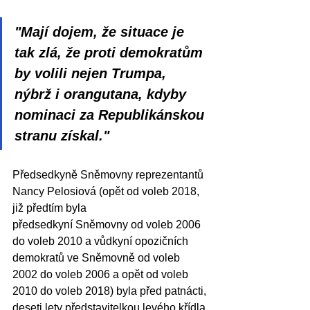
"Mají dojem, že situace je 
tak zlá, že proti demokratům 
by volili nejen Trumpa, 
nýbrž i orangutana, kdyby 
nominaci za Republikánskou 
stranu získal."
Předsedkyně Sněmovny reprezentantů 
Nancy Pelosiová (opět od voleb 2018, 
již předtím byla
předsedkyní Sněmovny od voleb 2006 
do voleb 2010 a vůdkyní opozičních 
demokratů ve Sněmovně od voleb 
2002 do voleb 2006 a opět od voleb 
2010 do voleb 2018) byla před patnácti, 
deseti lety představitelkou levého křídla 