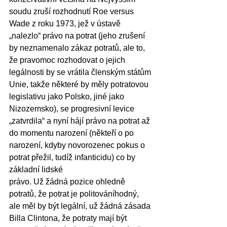
soudu zruší rozhodnutí Roe versus 
Wade z roku 1973, jež v ústavě 
„nalezlo“ právo na potrat (jeho zrušení 
by neznamenalo zákaz potratů, ale to, 
že pravomoc rozhodovat o jejich 
legálnosti by se vrátila členským státům 
Unie, takže některé by měly potratovou 
legislativu jako Polsko, jiné jako 
Nizozemsko), se progresivní levice 
„zatvrdila“ a nyní hájí právo na potrat až 
do momentu narození (někteří o po 
narození, kdyby novorozenec pokus o 
potrat přežil, tudíž infanticidu) co by 
základní lidské
právo. Už žádná pozice ohledně 
potratů, že potrat je politováníhodný, 
ale měl by být legální, už žádná zásada 
Billa Clintona, že potraty mají být 