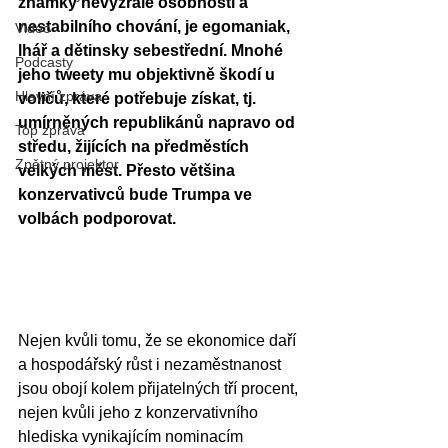
známky nevyzrálé osobnosti a 
nestabilního chování, je egomaniak, 
Video
lhář a dětinsky sebestřední. Mnohé 
Podcasty
jeho tweety mu objektivně škodí u 
Hlavní zpráva
voličů, které potřebuje získat, tj. 
umírněných republikánů napravo od 
Top zpráva
středu, žijících na předměstích 
Zpětný projektor
velkých měst. Přesto většina 
konzervativců bude Trumpa ve 
volbách podporovat.
Nejen kvůli tomu, že se ekonomice daří 
a hospodářský růst i nezaměstnanost 
jsou obojí kolem přijatelných tří procent, 
nejen kvůli jeho z konzervativního 
hlediska vynikajícím nominacím 