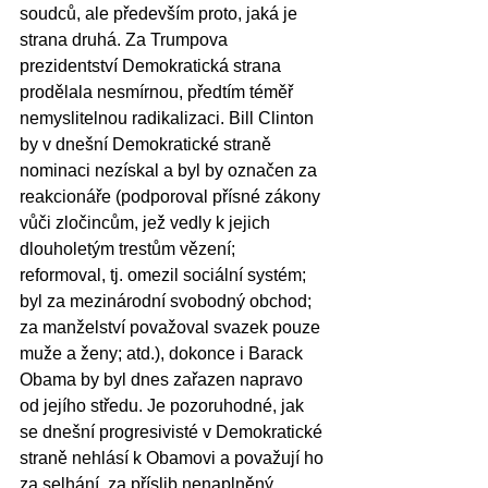
soudců, ale především proto, jaká je 
strana druhá. Za Trumpova 
prezidentství Demokratická strana 
prodělala nesmírnou, předtím téměř 
nemyslitelnou radikalizaci. Bill Clinton 
by v dnešní Demokratické straně 
nominaci nezískal a byl by označen za 
reakcionáře (podporoval přísné zákony 
vůči zločincům, jež vedly k jejich 
dlouholetým trestům vězení; 
reformoval, tj. omezil sociální systém; 
byl za mezinárodní svobodný obchod; 
za manželství považoval svazek pouze 
muže a ženy; atd.), dokonce i Barack 
Obama by byl dnes zařazen napravo 
od jejího středu. Je pozoruhodné, jak 
se dnešní progresivisté v Demokratické 
straně nehlásí k Obamovi a považují ho 
za selhání, za příslib nenaplněný.