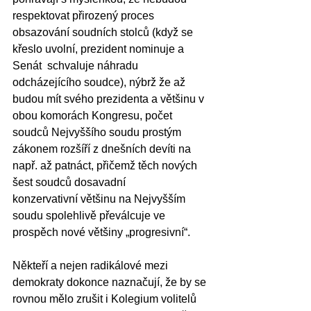
respektovat přirozený proces 
obsazování soudních stolců (když se 
křeslo uvolní, prezident nominuje a 
Senát  schvaluje náhradu 
odcházejícího soudce), nýbrž že až 
budou mít svého prezidenta a většinu v 
obou komorách Kongresu, počet 
soudců Nejvyššího soudu prostým 
zákonem rozšíří z dnešních devíti na 
např. až patnáct, přičemž těch nových 
šest soudců dosavadní
konzervativní většinu na Nejvyšším 
soudu spolehlivě převálcuje ve 
prospěch nové většiny „progresivní“. 
Někteří a nejen radikálové mezi 
demokraty dokonce naznačují, že by se 
rovnou mělo zrušit i Kolegium volitelů 