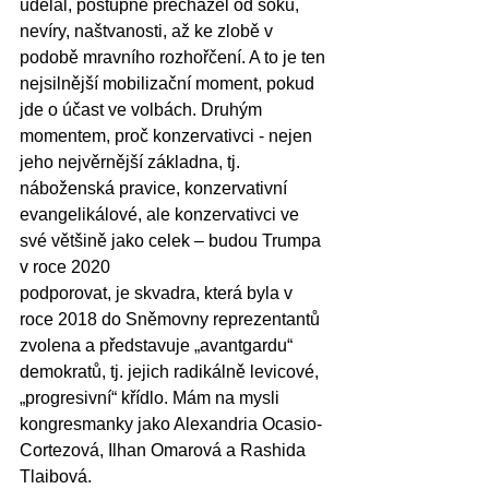
udělal, postupně přecházel od šoku, 
nevíry, naštvanosti, až ke zlobě v 
podobě mravního rozhořčení. A to je ten 
nejsilnější mobilizační moment, pokud 
jde o účast ve volbách. Druhým 
momentem, proč konzervativci - nejen 
jeho nejvěrnější základna, tj. 
náboženská pravice, konzervativní 
evangelikálové, ale konzervativci ve 
své většině jako celek – budou Trumpa 
v roce 2020
podporovat, je skvadra, která byla v 
roce 2018 do Sněmovny reprezentantů 
zvolena a představuje „avantgardu“ 
demokratů, tj. jejich radikálně levicové, 
„progresivní“ křídlo. Mám na mysli 
kongresmanky jako Alexandria Ocasio-
Cortezová, Ilhan Omarová a Rashida 
Tlaibová.