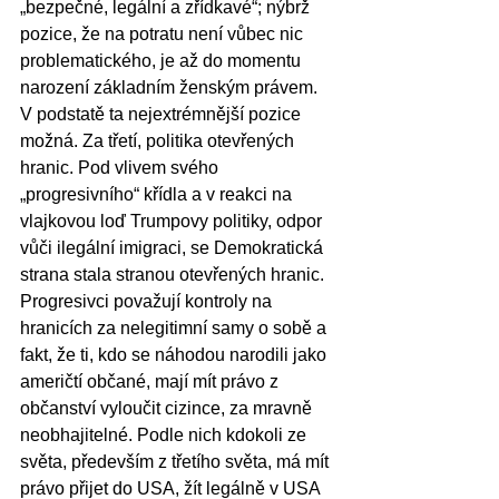
„bezpečné, legální a zřídkavé“; nýbrž 
pozice, že na potratu není vůbec nic 
problematického, je až do momentu 
narození základním ženským právem. 
V podstatě ta nejextrémnější pozice 
možná. Za třetí, politika otevřených 
hranic. Pod vlivem svého 
„progresivního“ křídla a v reakci na 
vlajkovou loď Trumpovy politiky, odpor 
vůči ilegální imigraci, se Demokratická 
strana stala stranou otevřených hranic. 
Progresivci považují kontroly na 
hranicích za nelegitimní samy o sobě a 
fakt, že ti, kdo se náhodou narodili jako 
američtí občané, mají mít právo z 
občanství vyloučit cizince, za mravně 
neobhajitelné. Podle nich kdokoli ze 
světa, především z třetího světa, má mít 
právo přijet do USA, žít legálně v USA 