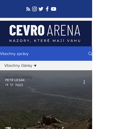
Všechny zprávy
Všechny články
Všechny články
PETR UZSÁK
14. 12. 2023
Domov
Zahraničí
Bezpečnost
Panorama
Rozhovory
Video