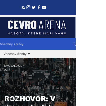
Všechny zprávy
Všechny články
Všechny články
EVA BALDIOLI
27. 4.
Domov
Zahraničí
Bezpečnost
Panorama
ROZHOVOR: V
Rozhovory
Video