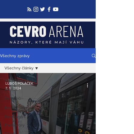
Všechny zprávy
Všechny články
Všechny články
LUBOŠ POLÁČEK
7. 5. 2024
Domov
Zahraničí
Bezpečnost
Panorama
Rozhovory
Video