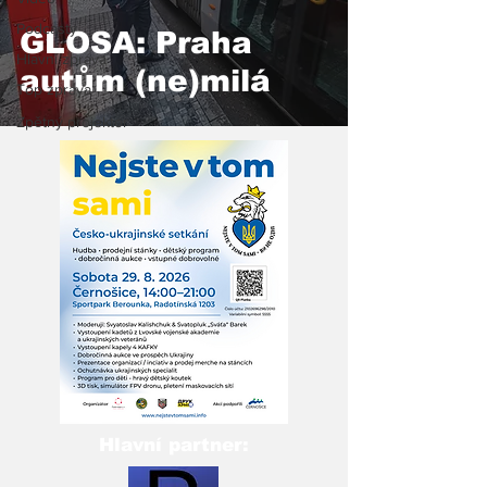
Podcasty
GLOSA: Praha
Hlavní zpráva
autům (ne)milá
Top zpráva
Zpětný projektor
Hlavní partner: