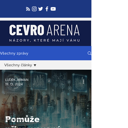
Všechny zprávy
Všechny články
Všechny články
LUDĚK JIRMAN
19. 12. 2024
Domov
Zahraničí
Bezpečnost
Panorama
Pomůže
Rozhovory
Video