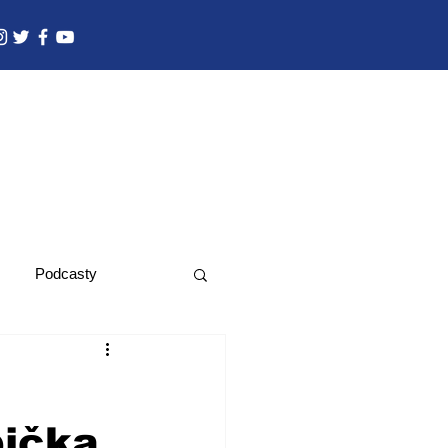
Podcasty
pička