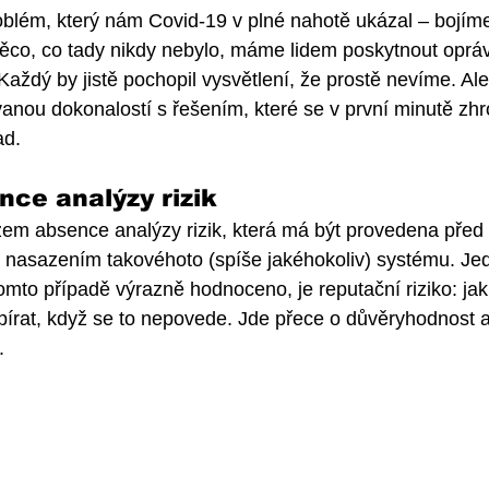
oblém, který nám Covid-19 v plné nahotě ukázal – bojím
co, co tady nikdy nebylo, máme lidem poskytnout oprá
ždý by jistě pochopil vysvětlení, že prostě nevíme. Ale p
ou dokonalostí s řešením, které se v první minutě zhro
ad. 
nce analýzy rizik
zem absence analýzy rizik, která má být provedena před
 nasazením takovéhoto (spíše jakéhokoliv) systému. Jedn
tomto případě výrazně hodnoceno, je reputační riziko: ja
írat, když se to nepovede. Jde přece o důvěryhodnost a
. 