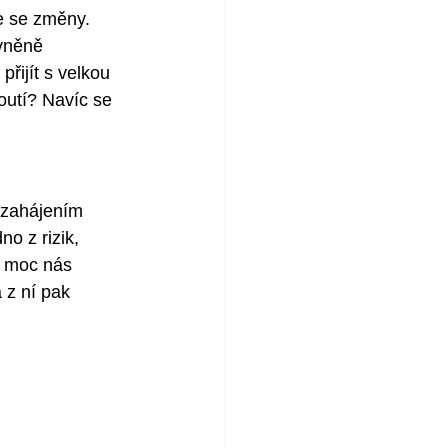
e se změny. 
vněně 
řijít s velkou 
utí? Navíc se  
 zahájením 
o z rizik, 
k moc nás 
 z ní pak 