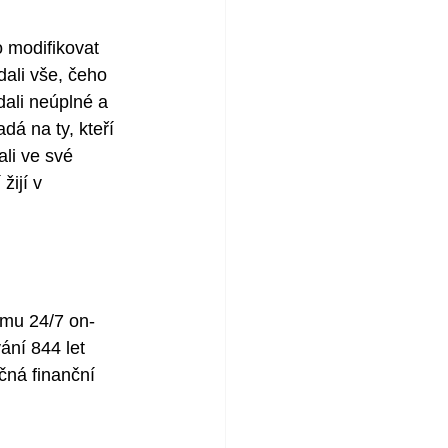
 modifikovat 
dali vše, čeho 
dali neúplné a 
á na ty, kteří 
li ve své 
žijí v 
imu 24/7 on-
ání 844 let 
čná finanční 