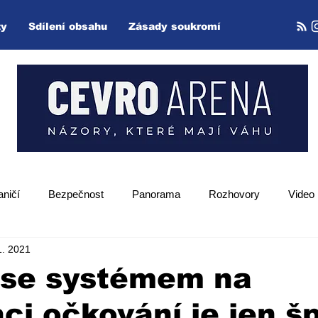
ty
Sdílení obsahu
Zásady soukromí
aničí
Bezpečnost
Panorama
Rozhovory
Video
1. 2021
Zpětný projektor
 se systémem na
aci očkování je jen š