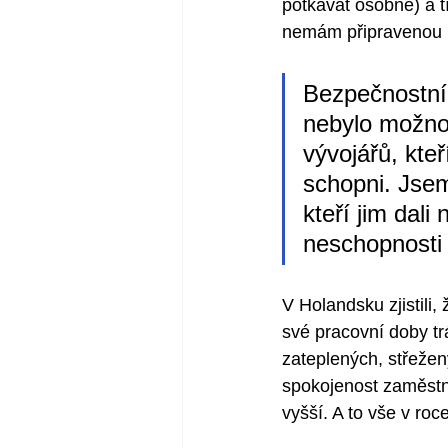
potkávat osobně) a t
nemám připravenou i
Bezpečnostní 
nebylo možno 
vývojářů, kteř
schopni. Jsem
kteří jim dali
neschopnosti 
V Holandsku zjistili,
své pracovní doby tr
zateplených, střežen
spokojenost zaměst
vyšší. A to vše v roc