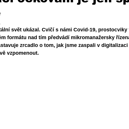
e
1
tální svět ukázal. Cvičí s námi Covid-19, prostocviky 
m formátu nad tím předvádí mikromanažersky řízená
stavuje zrcadlo o tom, jak jsme zaspali v digitalizaci
rávě vzpomenout. 