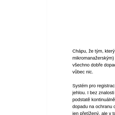
Chápu, že tým, který
mikromanažerským) tl
všechno dobře dopadn
vůbec nic. 
Systém pro registrac
jehlou. I bez znalost
podstatě kontinuálně
dopadu na ochranu os
jen přetížený, ale v 