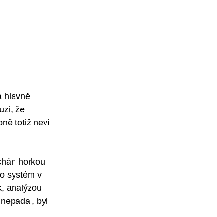
a hlavně 
zi, že 
ně totiž neví 
chán horkou 
to systém v 
k, analýzou 
nepadal, byl 