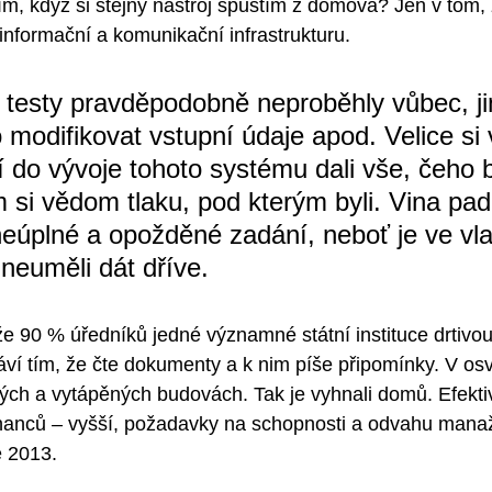
ím, když si stejný nástroj spustím z domova? Jen v tom, 
nformační a komunikační infrastrukturu. 
testy pravděpodobně neproběhly vůbec, ji
modifikovat vstupní údaje apod. Velice si
í do vývoje tohoto systému dali vše, čeho b
 si vědom tlaku, pod kterým byli. Vina padá
 neúplné a opožděné zadání, neboť je ve vla
neuměli dát dříve.
 že 90 % úředníků jedné významné státní instituce drtivo
áví tím, že čte dokumenty a k nim píše připomínky. V osv
ých a vytápěných budovách. Tak je vyhnali domů. Efektivi
nanců – vyšší, požadavky na schopnosti a odvahu man
e 2013. 