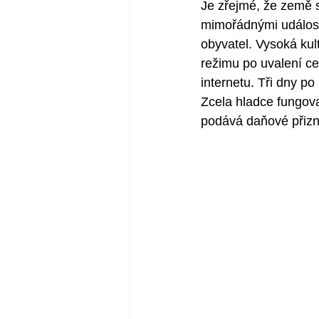
Je zřejmé, že země s
mimořádnými událos
obyvatel. Vysoká kul
režimu po uvalení ce
internetu. Tři dny po
Zcela hladce fungoval
podává daňové přizná