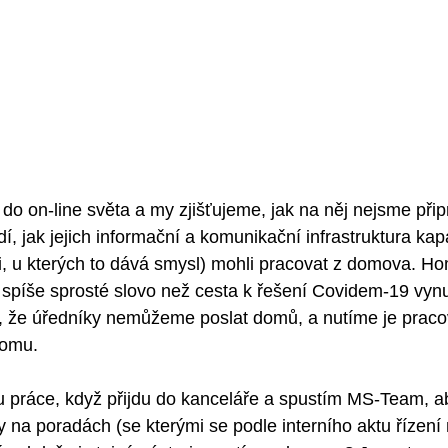
do on-line světa a my zjišťujeme, jak na něj nejsme připr
dí, jak jejich informační a komunikační infrastruktura kap
ti, u kterých to dává smysl) mohli pracovat z domova. Hom
h spíše sprosté slovo než cesta k řešení Covidem-19 vyn
, že úředníky nemůžeme poslat domů, a nutíme je pracov
domu. 
ylu práce, když přijdu do kanceláře a spustím MS-Team, 
 na poradách (se kterými se podle interního aktu řízen