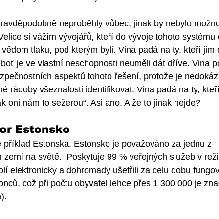
pravděpodobně neproběhly vůbec, jinak by nebylo možno
elice si vážím vývojářů, kteří do vývoje tohoto systému 
 vědom tlaku, pod kterým byli. Vina padá na ty, kteří jim 
oť je ve vlastní neschopnosti neuměli dát dříve. Vina pad
bezpečnostních aspektů tohoto řešení, protože je nedokáza
rádoby všeznalosti identifikovat. Vina padá na ty, kteří 
šak oni nám to sežerou“. Asi ano. A že to jinak nejde? 
zor Estonsko
 příklad Estonska. Estonsko je považováno za jednu z 
ch zemí na světě.  Poskytuje 99 % veřejných služeb v rež
olí elektronicky a dohromady ušetřili za celu dobu fungov
nců, což při počtu obyvatel lehce přes 1 300 000 je zna
). 