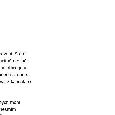
aveni. Státní 
acitně nestačí 
e office je v 
ucené situace. 
at z kanceláře 
abych mohl 
í nesmím 