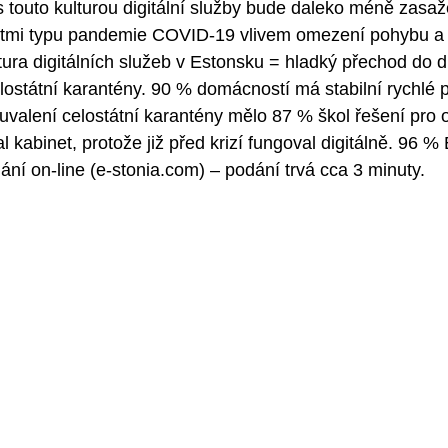
 touto kulturou digitální služby bude daleko méně zasa
tmi typu pandemie COVID-19 vlivem omezení pohybu a 
tura digitálních služeb v Estonsku = hladký přechod do di
lostátní karantény. 90 % domácností má stabilní rychlé p
 uvalení celostátní karantény mělo 87 % škol řešení pro o
 kabinet, protože již před krizí fungoval digitálně. 96 %
ní on-line (e-stonia.com) – podání trvá cca 3 minuty.