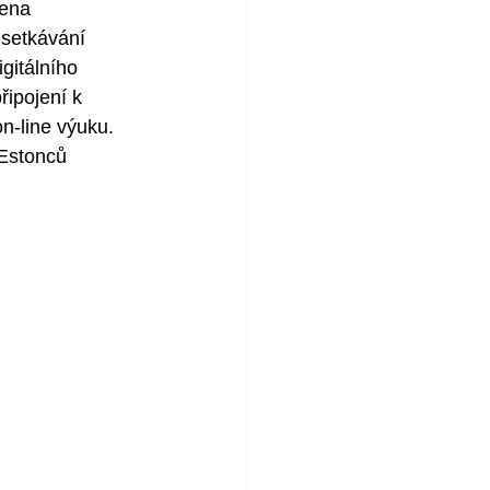
žena 
setkávání 
gitálního 
řipojení k 
n-line výuku. 
 Estonců 