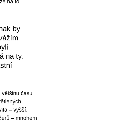
že na to 
nak by 
 vážím 
yli 
 na ty, 
stní 
u většinu času 
ětlených, 
ta – vyšší, 
ažerů – mnohem 