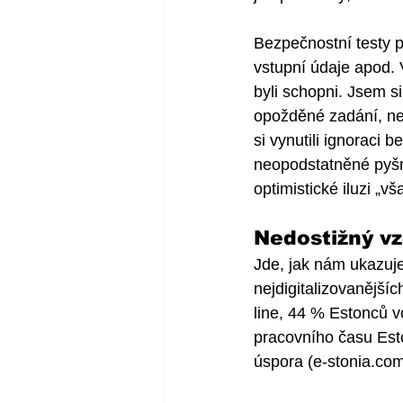
Bezpečnostní testy 
vstupní údaje apod. V
byli schopni. Jsem si
opožděné zadání, neb
si vynutili ignoraci 
neopodstatněné pyšné 
optimistické iluzi „v
Nedostižný v
Jde, jak nám ukazuje
nejdigitalizovanější
line, 44 % Estonců v
pracovního času Esto
úspora (e-stonia.com