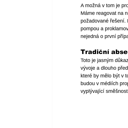
A možná v tom je pr
Máme reagovat na ně
požadované řešení. Ka
pompou a proklamovan
nejedná o první příp
Tradiční abse
Toto je jasným důka
vývoje a dlouho před
které by mělo být v 
budou v médiích prop
vyplývající směšnost