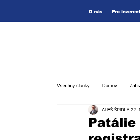
O nás
Pro inzeren
Všechny články
Domov
Zahr
ALEŠ ŠPIDLA
22. 
Hlavní zpráva
Top zpráva
Patálie
registr