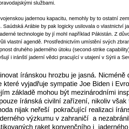
zpravodajskými službami.
 vojenskou jadernou kapacitu, nemohly by to ostatní zem
 Saúdská Arábie by pak logicky usilovala o vlastnictví j
jaderné technologie by jí mohl například Pákistán. Z dův
vůli vlastní agendě. Prostřednictvím umístění svých zbra
pnost druhého jaderného útoku (second-strike capability) p
yšují i iránští jaderní vědci pracující v utajení v Sýrii a Se
inovat íránskou hrozbu je jasná. Nicméně 
e které vyjadřuje sympatie Joe Biden i Evro
ejím základě mohou být mezinárodními insp
ouze íránská civilní zařízení, nikoliv však 
oda nijak neřeší  pokračující realizaci írá
derného výzkumu v zahraničí  a nezabránil
istikovaných raket konvenčního i  jaderného