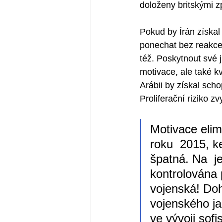
doloženy britskými 
Pokud by Írán získal
ponechat bez reakce.
též. Poskytnout své 
motivace, ale také k
Arábii by získal scho
Proliferační riziko zv
Motivace elim
roku  2015, k
špatná. Na  j
kontrolována p
vojenská! Doh
vojenského ja
ve vývoji sof