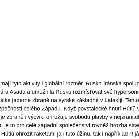
ají tyto aktivity i globální rozměr. Rusko-íránská spolup
šára Asada a umožnila Rusku rozmísťovat své hypersonic
ické jaderné zbraně na syrské základně v Latakíji. Tento 
pečnosti celého Západu. Když povstalecké hnutí Hútiů 
je zbraně i výcvik, ohrožuje svobodu plavby v nejzranitel
 je to pro celé západní společenství rovněž hrozba stra
útiů ohrozit raketami jak tuto úžinu, tak i například Rijá