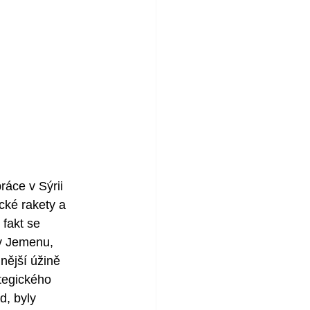
ráce v Sýrii 
ké rakety a 
fakt se 
v Jemenu, 
nější úžině 
tegického 
d, byly 