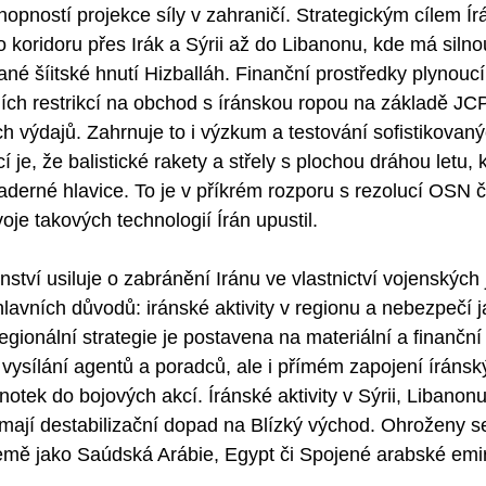
pností projekce síly v zahraničí. Strategickým cílem Írá
 koridoru přes Irák a Sýrii až do Libanonu, kde má sil
ané šíitské hnutí Hizballáh. Finanční prostředky plynouc
ch restrikcí na obchod s íránskou ropou na základě JCP
h výdajů. Zahrnuje to i výzkum a testování sofistikovan
í je, že balistické rakety a střely s plochou dráhou letu, kt
aderné hlavice. To je v příkrém rozporu s rezolucí OSN č
oje takových technologií Írán upustil.
ství usiluje o zabránění Iránu ve vlastnictví vojenských
lavních důvodů: iránské aktivity v regionu a nebezpečí 
regionální strategie je postavena na materiální a finančn
 vysílání agentů a poradců, ale i přímém zapojení íráns
dnotek do bojových akcí. Íránské aktivity v Sýrii, Libanonu
ají destabilizační dopad na Blízký východ. Ohroženy se j
mě jako Saúdská Arábie, Egypt či Spojené arabské emirát