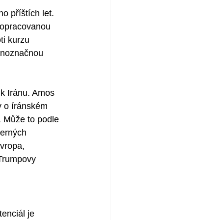
 příštích let. 
propracovanou 
i kurzu 
ednoznačnou 
 k Iránu. Amos 
y o íránském 
 Může to podle 
erných  
vropa, 
 Trumpovy 
enciál je 