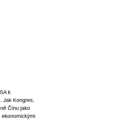
SA k 
ě. Jak Kongres, 
dně Čínu jako  
, ekonomickými 