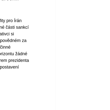
ty pro Írán 
né části sankcí 
ivci si 
odpovědném za 
činné 
rizontu žádné 
rem prezidenta 
postavení  