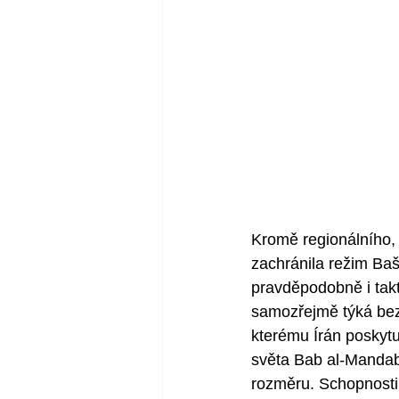
Kromě regionálního, m
zachránila režim Ba
pravděpodobně i takt
samozřejmě týká bez
kterému Írán poskytu
světa Bab al-Mandab,
rozměru. Schopnosti H