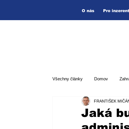
O nás
Pro inzeren
Všechny články
Domov
Zahr
FRANTIŠEK MIČÁ
Hlavní zpráva
Top zpráva
Jaká bu
adminis