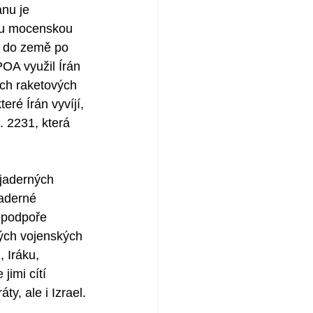
nu je 
nou mocenskou 
í do země po 
OA využil Írán 
ých raketových 
eré Írán vyvíjí, 
. 2231, která 
 jaderných 
jaderné 
í podpoře 
kých vojenských 
, Iráku, 
imi cítí 
y, ale i Izrael.