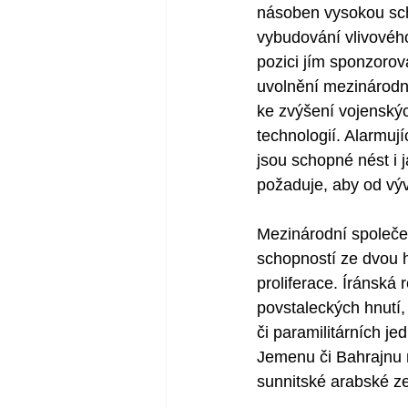
násoben vysokou scho
vybudování vlivového
pozici jím sponzorov
uvolnění mezinárodní
ke zvýšení vojenskýc
technologií. Alarmujíc
jsou schopné nést i j
požaduje, aby od výv
Mezinárodní společen
schopností ze dvou h
proliferace. Íránská 
povstaleckých hnutí,
či paramilitárních je
Jemenu či Bahrajnu m
sunnitské arabské ze