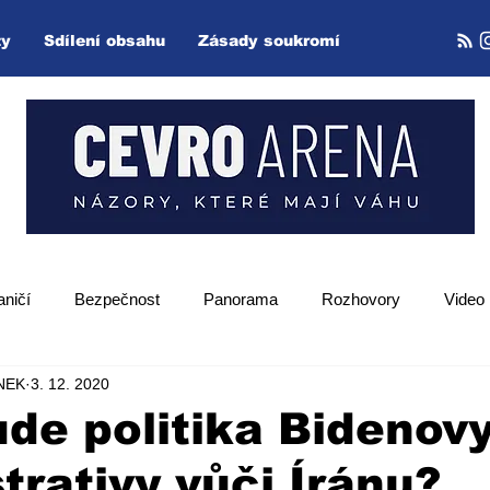
ty
Sdílení obsahu
Zásady soukromí
aničí
Bezpečnost
Panorama
Rozhovory
Video
NEK
3. 12. 2020
Zpětný projektor
de politika Bidenov
trativy vůči Íránu?