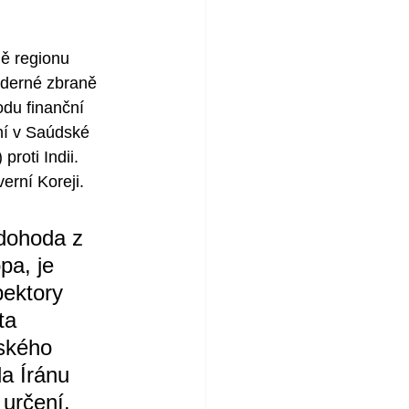
ě regionu 
aderné zbraně 
odu finanční 
ní v Saúdské 
roti Indii. 
verní Koreji.
dohoda z 
pa, je 
ektory 
ta 
nského 
a Íránu 
 určení.