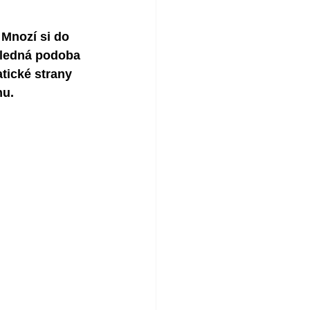
Mnozí si do 
sledná podoba 
tické strany 
nu.