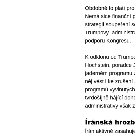
Obdobně to platí pro
Nemá sice finanční p
strategií soupeření 
Trumpovy  administra
podporu Kongresu.
K odklonu od Trumpov
Hochstein, poradce J
jaderném programu z
něj vést i ke zrušen
programů vyvinutých 
tvrdošíjně hájící do
administrativy však z
Íránská hroz
Írán aktivně zasahuj