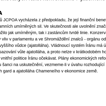
A
JCPOA vycházela z předpokladu, že její finanční benefi
amních umírněných sil. Ve skutečnosti ale uvolnění znač
žilo jak umírněným, tak i zastáncům tvrdé linie. Konzervat
ý vliv v parlamentu a ve Shromáždění znalců - orgánu 
vyššího vůdce (ajatolláha). Vládnoucí systém Íránu má ú
zování vůle ajatolláha, a proto nelze v krátkodobém ho
itřní politice Íránu očekávat. Plány ekonomických refo
 šanci na uskutečnění, vezmeme-li v úvahu rozhodující 
ch gard a ajatolláha Chameneího v ekonomice země.