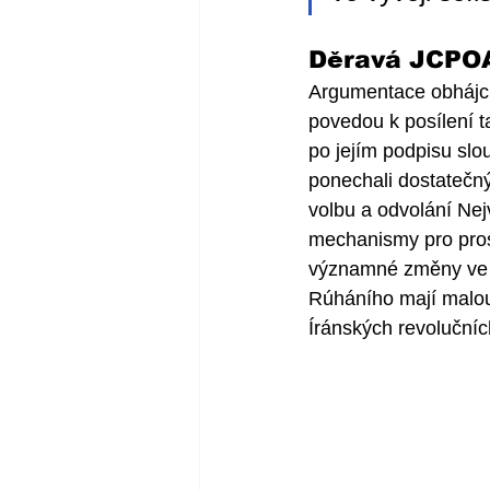
Děravá JCPO
Argumentace obhájců 
povedou k posílení t
po jejím podpisu slou
ponechali dostatečn
volbu a odvolání Nej
mechanismy pro prosa
významné změny ve vn
Rúháního mají malou
Íránských revoluční