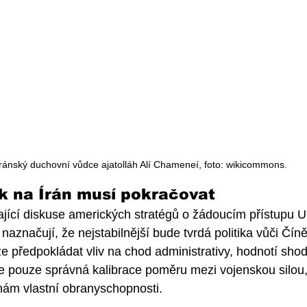
Íránský duchovní vůdce ajatolláh Alí Chameneí, foto: wikicommons.
k na Írán musí pokračovat
jící diskuse amerických stratégů o žádoucím přístupu U
aznačují, že nejstabilnější bude tvrdá politika vůči Čín
lze předpokládat vliv na chod administrativy, hodnotí sho
se pouze správná kalibrace poměru mezi vojenskou silou
nám vlastní obranyschopnosti.