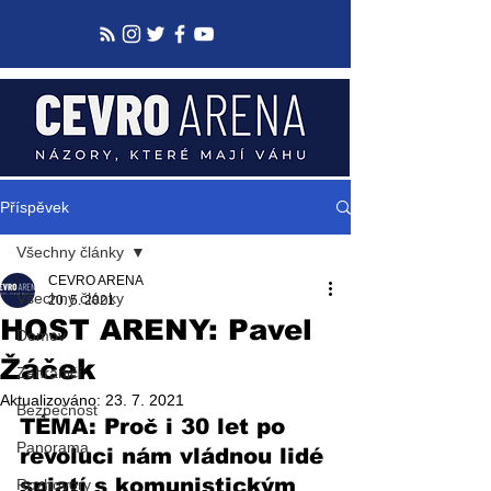
Příspěvek
Všechny články
CEVRO ARENA
Všechny články
20. 5. 2021
HOST ARENY: Pavel
Domov
Žáček
Zahraničí
Aktualizováno:
23. 7. 2021
Bezpečnost
TÉMA: Proč i 30 let po 
Panorama
revoluci nám vládnou lidé 
spjatí s komunistickým 
Rozhovory