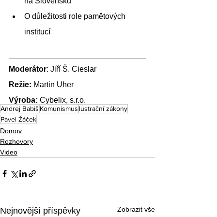
na Slovensku
O důležitosti role pamětových 
institucí 
Moderátor
: Jiří Š. Cieslar
Režie:
 Martin Uher
Výroba:
 Cybelix, s.r.o.
Andrej Babiš
Komunismus
lustrační zákony
Pavel Žáček
Domov
Rozhovory
Video
Zobrazit vše
Nejnovější příspěvky