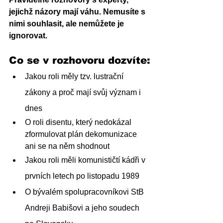
jejichž názory mají váhu. Nemusíte s 
nimi souhlasit, ale nemůžete je 
ignorovat.
Co se v rozhovoru dozvíte:
Jakou roli měly tzv. lustrační 
zákony a proč mají svůj význam i 
dnes
O roli disentu, který nedokázal 
zformulovat plán dekomunizace 
ani se na něm shodnout
Jakou roli měli komunističtí kádři v 
prvních letech po listopadu 1989
O bývalém spolupracovníkovi StB 
Andreji Babišovi a jeho soudech 