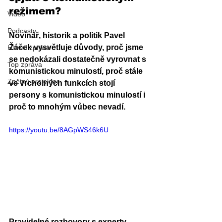
režimem?
Video
Podcasty
Novinář, historik a politik Pavel 
Žáček vysvětluje důvody, proč jsme 
Hlavní zpráva
se nedokázali dostatečně vyrovnat s 
Top zpráva
komunistickou minulostí, proč stále 
Zpětný projektor
ve vrcholných funkcích stojí 
persony s komunistickou minulostí i 
proč to mnohým vůbec nevadí. 
https://youtu.be/8AGpWS46k6U
Pravidelné rozhovory s experty, 