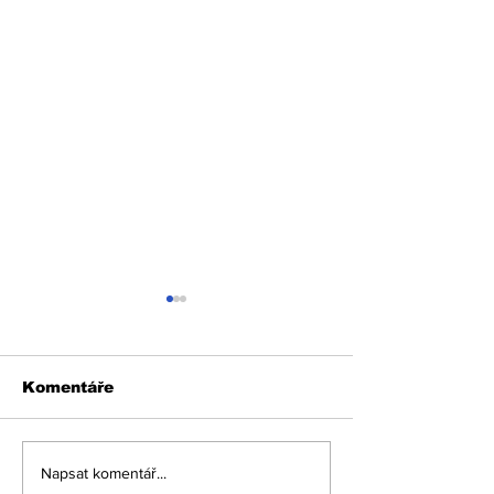
Komentáře
POJAR: Válka na
TOMÁŠ POJAR
Napsat komentář...