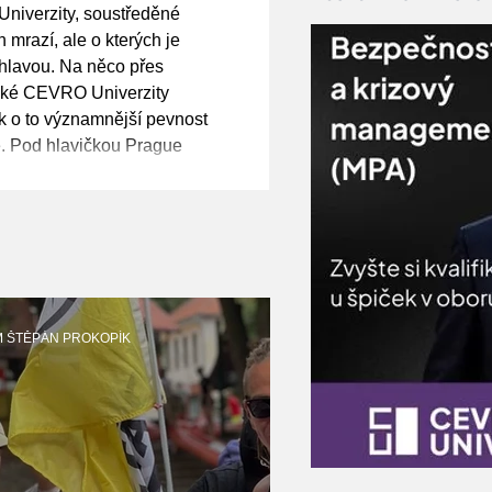
ybí nám pocit
niverzity, soustředěné
, varoval
h mrazí, ale o kterých je
 hlavou. Na něco přes
žské CEVRO Univerzity
k o to významnější pevnost
e. Pod hlavičkou Prague
 Relations (PCTR) se zde
pečnostní debata s názvem
Addressing NATO's Security
 čelit současným hrozbám, d
M ŠTĚPÁN PROKOPÍK