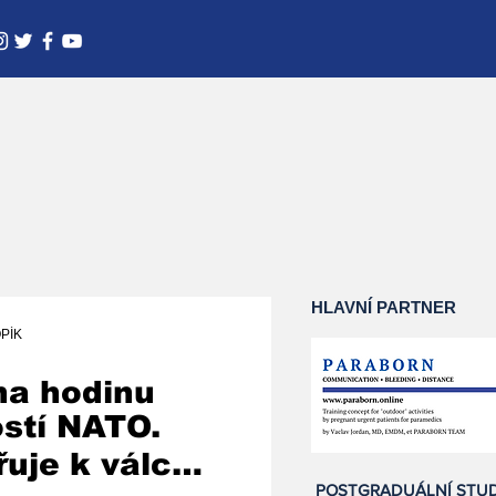
HLAVNÍ PARTNER
PÍK
na hodinu
ostí NATO.
uje k válce
POSTGRADUÁLNÍ STU