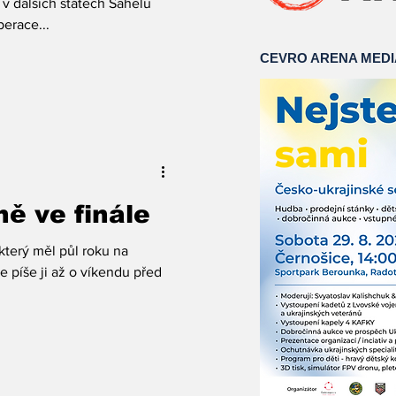
a v dalších státech Sahelu
erace...
CEVRO ARENA MED
ě ve finále
 který měl půl roku na
e píše ji až o víkendu před