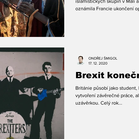
islamistických skupin v Mali 
oznámila Francie ukončení op
ONDŘEJ ŠMIGOL
17. 12. 2020
Brexit konečn
Británie působí jako student,
vytvoření závěrečné práce, al
uzávěrkou. Celý rok...