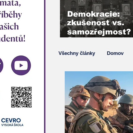
Demokracie:
zkušenost vs.
samozřejmost?
Šimon Pánek,
Vladimír Mlynář
Všechny články
Domov
hlas generace 
Podcasty
Hlavní zprá