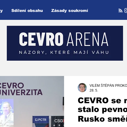
ty
Sdílení obsahu
Zásady soukromí
VILÉM ŠTĚPÁN PROKO
28. 5.
CEVRO se 
stalo pevn
Rusko směř