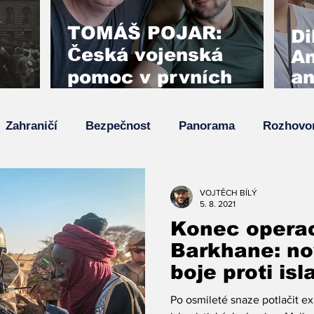
TOMÁŠ POJAR:
Di
Česká vojenská
An
pomoc v prvních
an
týdnech invaze
ro
zabránila pádu
 a
my
Zahraničí
Bezpečnost
Panorama
Rozhovo
Kyjeva
Z
Su
va
Top zpráva
Zpětný projektor
VOJTĚCH BÍLÝ
5. 8. 2021
Konec opera
Barkhane: no
boje proti is
terorismu v 
Po osmileté snaze potlačit ex