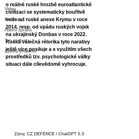
o reálné ruské hrozbě euroatlantické 
Video
civilizaci se systematicky bouřlivě 
Podcasty
vede od ruské anexe Krymu v roce 
2014, resp. od vpádu ruských vojsk 
Hlavní zpráva
na ukrajinský Donbas v roce 2022. 
Top zpráva
Ruská válečná rétorika tyto narativy 
ještě více posiluje a s využitím všech 
Zpětný projektor
prostředků tzv. psychologické války 
situaci dále cílevědomě vyhrocuje. 
Zdroj: CZ DEFENCE / ChatGPT 5.3.