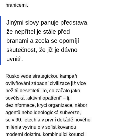
hranicemi. 
Jinými slovy panuje představa, 
že nepřítel je stále před 
branami a zcela se opomíjí 
skutečnost, že již je dávno 
uvnitř. 
Rusko vede strategickou kampaň 
ovlivňování západní civilizace již více 
než tři desetiletí. To, co začalo jako 
sovětská „aktivní opatření“ – tj. 
dezinformace, krycí organizace, nábor 
agentů nebo ideologická subverze, 
se v 90. letech a v první dekádě nového 
milénia vyvinulo v sofistikovanou 
moderní doktrínu kombinující korupci, 