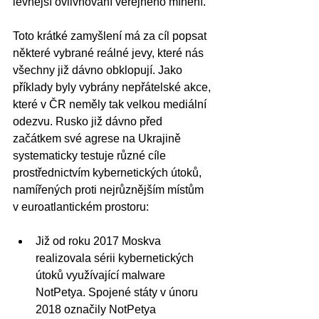
levnější ovlivňování veřejného mínění. 
Toto krátké zamyšlení má za cíl popsat 
některé vybrané reálné jevy, které nás 
všechny již dávno obklopují. Jako 
příklady byly vybrány nepřátelské akce, 
které v ČR neměly tak velkou mediální 
odezvu. Rusko již dávno před 
začátkem své agrese na Ukrajině 
systematicky testuje různé cíle 
prostřednictvím kybernetických útoků, 
namířených proti nejrůznějším místům 
v euroatlantickém prostoru:
Již od roku 2017 Moskva 
realizovala sérii kybernetických 
útoků využívající malware 
NotPetya. Spojené státy v únoru 
2018 označily NotPetya 