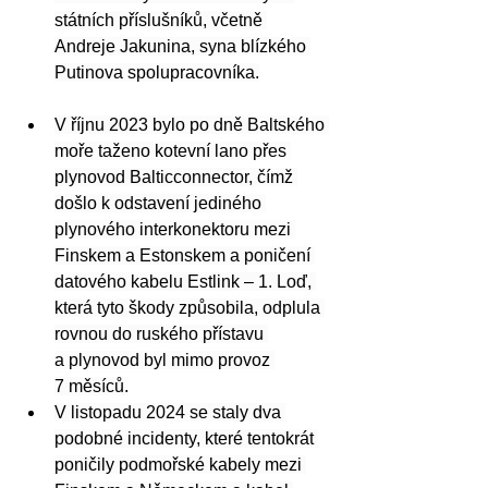
státních příslušníků, včetně 
Andreje Jakunina, syna blízkého 
Putinova spolupracovníka.
V říjnu 2023 bylo po dně Baltského 
moře taženo kotevní lano přes 
plynovod Balticconnector, čímž 
došlo k odstavení jediného 
plynového interkonektoru mezi 
Finskem a Estonskem a poničení 
datového kabelu Estlink – 1. Loď, 
která tyto škody způsobila, odplula 
rovnou do ruského přístavu 
a plynovod byl mimo provoz 
7 měsíců.
V listopadu 2024 se staly dva 
podobné incidenty, které tentokrát 
poničily podmořské kabely mezi 