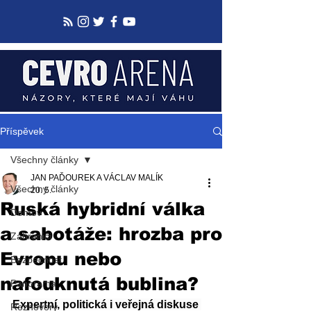
Příspěvek
Všechny články
JAN PAĎOUREK A VÁCLAV MALÍK
Všechny články
20. 5.
Ruská hybridní válka
Domov
a sabotáže: hrozba pro
Zahraničí
Evropu nebo
Bezpečnost
nafouknutá bublina?
Panorama
Expertní, politická i veřejná diskuse 
Rozhovory