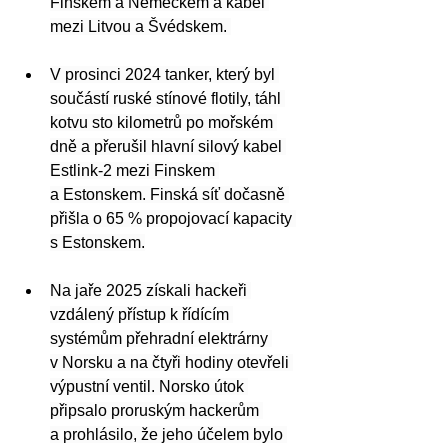
Finskem a Německem a kabel 
mezi Litvou a Švédskem. 
V prosinci 2024 tanker, který byl 
součástí ruské stínové flotily, táhl 
kotvu sto kilometrů po mořském 
dně a přerušil hlavní silový kabel 
Estlink-2 mezi Finskem 
a Estonskem. Finská síť dočasně 
přišla o 65 % propojovací kapacity 
s Estonskem.
Na jaře 2025 získali hackeři 
vzdálený přístup k řídícím 
systémům přehradní elektrárny 
v Norsku a na čtyři hodiny otevřeli 
výpustní ventil. Norsko útok 
připsalo proruským hackerům 
a prohlásilo, že jeho účelem bylo 