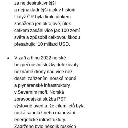
za nejdestruktivnější 
a nejnákladnější útok v historii. 
I když ČR byla tímto útokem 
zasažena jen okrajově, útok 
celkem zasáhl více jak 100 zemí 
světa a způsobil celkovou škodu 
přesahující 10 miliard USD.
V září a říjnu 2022 norské 
bezpečnostní složky detekovaly 
neznámé drony nad více než 
deseti zařízeními norské ropné 
a plynárenské infrastruktury 
v Severním moři. Norská 
zpravodajská služba PST 
výslovně uvedla, že cílem letů byla 
ruská sabotáž nebo mapování 
energetické infrastruktury. 
Zadrženo bylo několik ruských 