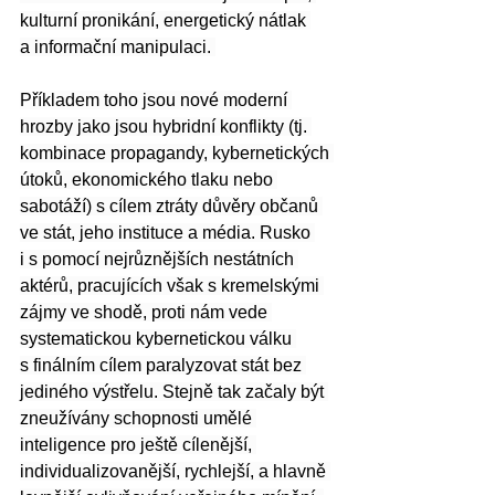
kulturní pronikání, energetický nátlak 
a informační manipulaci. 
Příkladem toho jsou nové moderní 
hrozby jako jsou hybridní konflikty (tj. 
kombinace propagandy, kybernetických 
útoků, ekonomického tlaku nebo 
sabotáží) s cílem ztráty důvěry občanů 
ve stát, jeho instituce a média. Rusko 
i s pomocí nejrůznějších nestátních 
aktérů, pracujících však s kremelskými 
zájmy ve shodě, proti nám vede 
systematickou kybernetickou válku 
s finálním cílem paralyzovat stát bez 
jediného výstřelu. Stejně tak začaly být 
zneužívány schopnosti umělé 
inteligence pro ještě cílenější, 
individualizovanější, rychlejší, a hlavně 