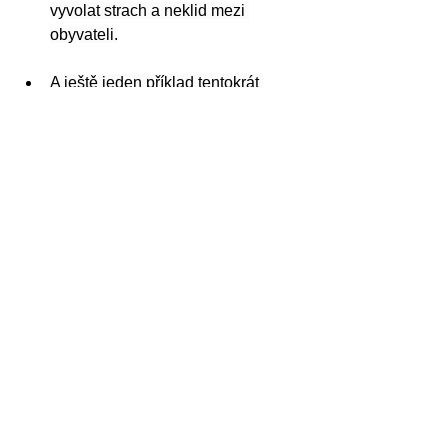
vyvolat strach a neklid mezi 
obyvateli.
A ještě jeden příklad tentokrát 
ze Švédska, v dubnu 2026 
švédská vláda veřejně atribuovala 
kybernetický útok na tepelnou 
elektrárnu v západním Švédsku 
skupině napojené na ruské 
zpravodajské služby. 
Celý text najdete na 
stránkách partnerského 
portálu CZ DEFENCE.
Rusko
hybridní válka