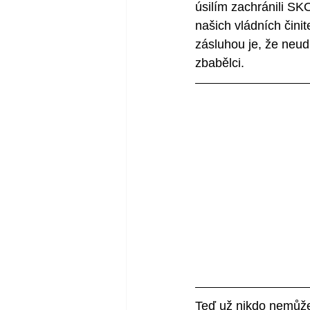
úsilím zachránili S
našich vládních činit
zásluhou je, že neud
zbabělci.  
Teď už nikdo nemůže 