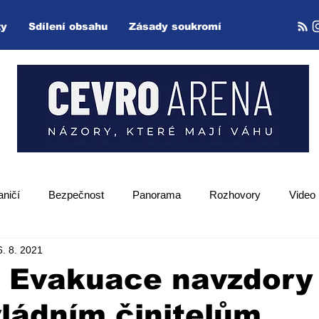
ty
Sdílení obsahu
Zásady soukromí
aničí
Bezpečnost
Panorama
Rozhovory
Video
6. 8. 2021
Zpětný projektor
 Evakuace navzdory
ládním činitelům