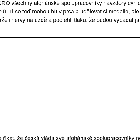
KORO všechny afghánské spolupracovníky navzdory cyni
elů. Ti se teď mohou bít v prsa a udělovat si medaile, ale 
rželi nervy na uzdě a podlehli tlaku, že budou vypadat ja
říkat, že česká vláda své afghánské spolupracovníky ne