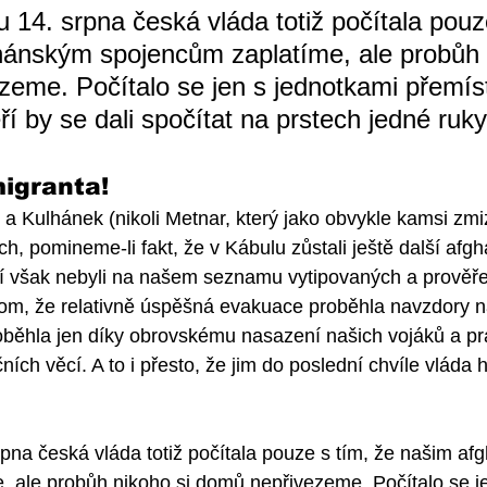
u 14. srpna česká vláda totiž počítala pouz
hánským spojencům zaplatíme, ale probůh n
eme. Počítalo se jen s jednotkami přemís
í by se dali spočítat na prstech jedné ruky
igranta!
a Kulhánek (nikoli Metnar, který jako obvykle kamsi zmize
ch, pomineme-li fakt, že v Kábulu zůstali ještě další afgh
ří však nebyli na našem seznamu vytipovaných a prověře
tom, že relativně úspěšná evakuace proběhla navzdory n
oběhla jen díky obrovskému nasazení našich vojáků a pr
ních věcí. A to i přesto, že jim do poslední chvíle vláda 
rpna česká vláda totiž počítala pouze s tím, že našim a
 ale probůh nikoho si domů nepřivezeme. Počítalo se je