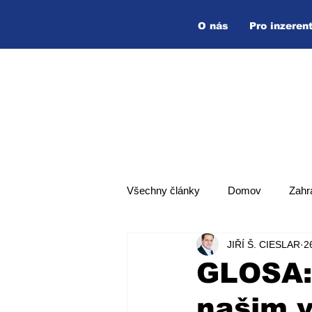
O nás
Pro inzeren
Všechny články
Domov
Zahr
JIŘÍ Š. CIESLAR
2
Hlavní zpráva
Top zpráva
GLOSA:
našim v