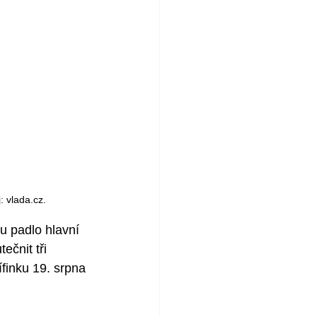
: vlada.cz.
u padlo hlavní 
ečnit tři 
finku 19. srpna 