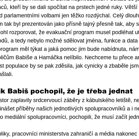
ů, kteří by se dali spočítat na prstech jedné ruky. Větší
d parlamentními volbami jen těžko rozdýchal. Celý dlou
 tak byl prezentován jako přísně tajný přesně tak, aby s
mohl rozporovat, že evakuační program musel podléhat ut
ů, a tedy nebylo možné sdělovat jména, funkce a data t
rogram měl týkat a jaká pomoc jim bude nabídnuta, nám 
voličům Babiše a Hamáčka nelíbilo. Nechceme tu přece a
st populace by se pak zděsila, jak cynicky a zbaběle js
šlali.
ik Babiš pochopil, že je třeba jednat
tor zaplavily srdcervoucí záběry z kábulského letiště, n
inášet příběhy našich jednotlivých spolupracovníků a i ne
o mediální spolupracovníci, pochopili, že musí začít jedna
ky, pracovníci ministerstva zahraničí a média nakonec 