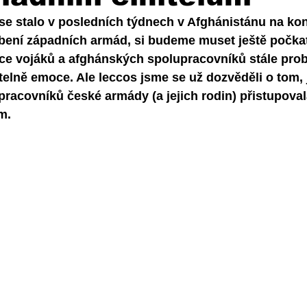
se stalo v posledních týdnech v Afghánistánu na kon
bení západních armád, si budeme muset ještě počka
ce vojáků a afghánských spolupracovníků stále prob
telně emoce. Ale leccos jsme se už dozvěděli o tom, 
racovníků české armády (a jejich rodin) přistupovala
m. 