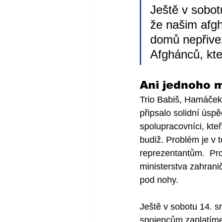
Ještě v sobot
že našim afg
domů nepřivez
Afghánců, kteř
Ani jednoho m
Trio Babiš, Hamáček 
připsalo solidní úspě
spolupracovníci, kte
budiž. Problém je v 
reprezentantům.  Pr
ministerstva zahranič
pod nohy.
Ještě v sobotu 14. s
spojencům zaplatíme,