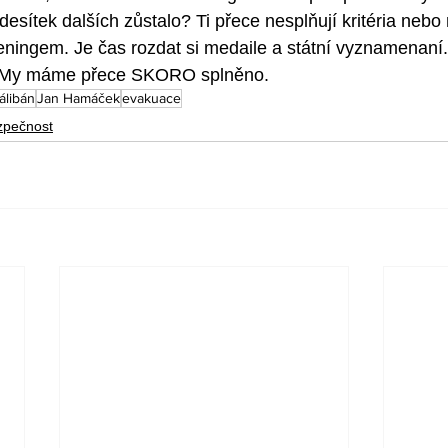
 desítek dalších zůstalo? Ti přece nesplňují kritéria nebo 
ingem. Je čas rozdat si medaile a státní vyznamenaní. A
e. My máme přece SKORO splněno. 
álibán
Jan Hamáček
evakuace
zpečnost