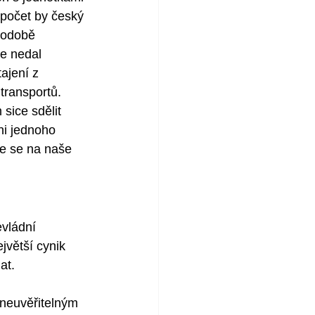
 počet by český 
hodobě 
e nedal 
ajení z 
ransportů.  
sice sdělit 
ni jednoho 
me se na naše 
evládní 
jvětší cynik 
t.  
neuvěřitelným 