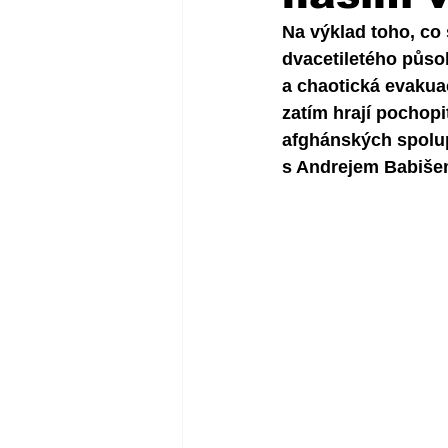
Na výklad toho, co 
dvacetiletého půso
a chaotická evakua
zatím hrají pochopi
afghánských spolup
s Andrejem Babiše