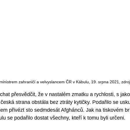
ministrem zahraničí a velvyslancem ČR v Kábulu, 19. srpna 2021, zdroj
hat přesvědčit, že v nastalém zmatku a rychlosti, s jako
eská strana obstála bez ztráty kytičky. Podařilo se uskut
kem přivézt sto sedmdesát Afghánců. Jak na tiskovém brí
ulu se podařilo dostat všechny, kteří k tomu byli určeni. 