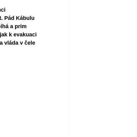
ci 
t. Pád Kábulu 
íhá a prim 
jak k evakuaci 
 vláda v čele 