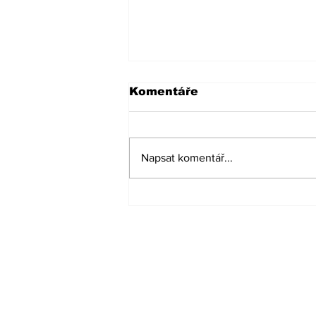
Komentáře
Napsat komentář...
Válka se přesouvá i na
ruské území. Občanská
společnost doplňuje
státní pomoc a
představuje své aktivity
na festivalu Nejste v
tom sami