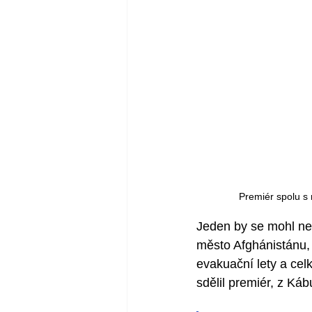
Premiér spolu s 
Jeden by se mohl nec
město Afghánistánu, č
evakuační lety a cel
sdělil premiér, z Káb