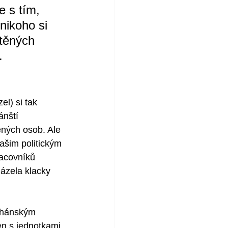
e s tím, 
ikoho si 
těných 
.
l) si tak 
ánští 
ných osob. Ale 
ašim politickým 
acovníků 
házela klacky 
fghánským 
n s jednotkami 