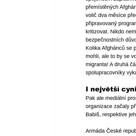
přemístěných Afghánc
volič dva měsíce pře
připravovaný program
kritizovat. Nikdo ne
bezpečnostních důvod
Kolika Afghánců se p
mohli, ale to by se 
migranta! A druhá čá
spolupracovníky vyka
I největší cyn
Pak ale mediální pros
organizace začaly př
Babiš, respektive jeh
Armáda České republi