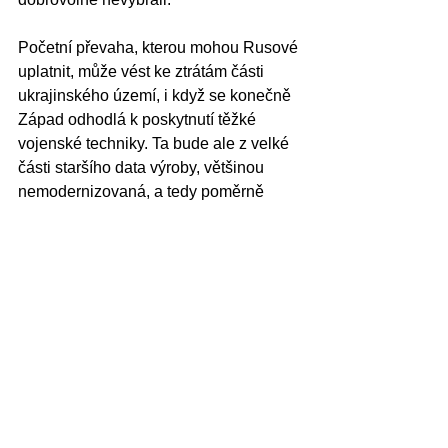
Početní převaha, kterou mohou Rusové 
uplatnit, může vést ke ztrátám části 
ukrajinského území, i když se konečně 
Západ odhodlá k poskytnutí těžké 
vojenské techniky. Ta bude ale z velké 
části staršího data výroby, většinou 
nemodernizovaná, a tedy poměrně 
zranitelná. Lehké protitankové, 
případně protiletecké zbraně budou jen 
částečně vyvažovat ruskou početní 
převahu.
Možná, že se Rusům podaří obsadit 
další část ukrajinského východu a jihu. 
Z hlediska jejich možností se to jeví 
jako pravděpodobné, pokud se ovšem 
nezhroutí celý systém ruského 