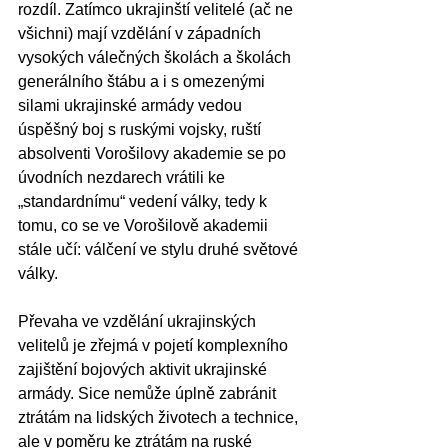
rozdíl. Zatímco ukrajinští velitelé (ač ne 
všichni) mají vzdělání v západních 
vysokých válečných školách a školách 
generálního štábu a i s omezenými 
silami ukrajinské armády vedou 
úspěšný boj s ruskými vojsky, ruští 
absolventi Vorošilovy akademie se po 
úvodních nezdarech vrátili ke 
„standardnímu“ vedení války, tedy k 
tomu, co se ve Vorošilově akademii 
stále učí: válčení ve stylu druhé světové 
války.
Převaha ve vzdělání ukrajinských 
velitelů je zřejmá v pojetí komplexního 
zajištění bojových aktivit ukrajinské 
armády. Sice nemůže úplně zabránit 
ztrátám na lidských životech a technice, 
ale v poměru ke ztrátám na ruské 