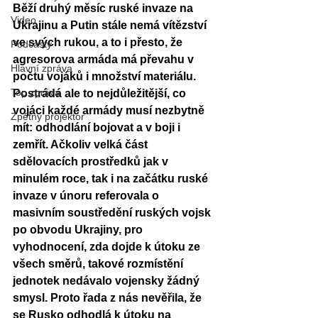
Běží druhý měsíc ruské invaze na 
Video
Ukrajinu a Putin stále nemá vítězství 
ve svých rukou, a to i přesto, že 
Podcasty
agresorova armáda má převahu v 
Hlavní zpráva
počtu vojáků i množství materiálu. 
Top zpráva
Postrádá ale to nejdůležitější, co 
vojáci každé armády musí nezbytně 
Zpětný projektor
mít: odhodlání bojovat a v boji i 
zemřít. Ačkoliv velká část 
sdělovacích prostředků jak v 
minulém roce, tak i na začátku ruské 
invaze v únoru referovala o 
masivním soustředění ruských vojsk 
po obvodu Ukrajiny, pro 
vyhodnocení, zda dojde k útoku ze 
všech směrů, takové rozmístění 
jednotek nedávalo vojensky žádný 
smysl. Proto řada z nás nevěřila, že 
se Rusko odhodlá k útoku na 