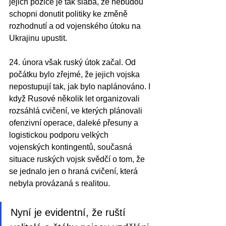
jejich pozice je tak slabá, že nebudou 
schopni donutit politiky ke změně 
rozhodnutí a od vojenského útoku na 
Ukrajinu upustit.
24. února však ruský útok začal. Od 
počátku bylo zřejmé, že jejich vojska 
nepostupují tak, jak bylo naplánováno. I 
když Rusové několik let organizovali 
rozsáhlá cvičení, ve kterých plánovali 
ofenzivní operace, daleké přesuny a 
logistickou podporu velkých 
vojenských kontingentů, současná 
situace ruských vojsk svědčí o tom, že 
se jednalo jen o hraná cvičení, která 
nebyla provázaná s realitou.
Nyní je evidentní, že ruští 