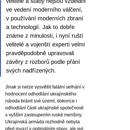
velitelé a štáby nejsou vzděláni 
ve vedení moderního válčení, 
v používání moderních zbraní 
a technologií. Jak to dobře 
známe z minulosti, i nyní ruští 
velitelé a vojenští experti velmi 
pravděpodobně upravovali 
závěry z rozborů podle přání 
svých nadřízených. 
Jinak si nelze vysvětlit fatální selhání v 
hodnocení odhodlání ukrajinského 
národa bránit své území, dokonce i 
odhodlání části ukrajinské společnosti 
s vyšším zastoupením ruské menšiny. 
Ukrajinská armáda rozhodně nebyla 
před invazí v optimálním stavu, ale její 