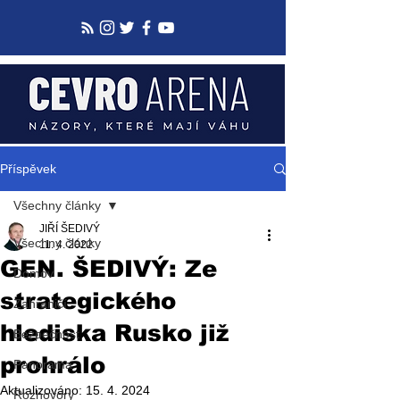
Příspěvek
Všechny články
JIŘÍ ŠEDIVÝ
Všechny články
11. 4. 2022
GEN. ŠEDIVÝ: Ze
Domov
strategického
Zahraničí
hlediska Rusko již
Bezpečnost
prohrálo
Panorama
Aktualizováno:
15. 4. 2024
Rozhovory