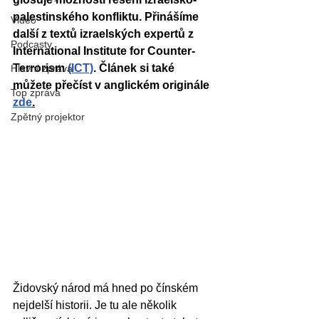
palestinského konfliktu. Přinášíme 
Video
další z textů izraelských expertů z 
Podcasty
International Institute for Counter-
Terrorism 
(ICT)
. Článek si také 
Hlavní zpráva
můžete přečíst v anglickém originále 
Top zpráva
zde
.
Zpětný projektor
Židovský národ má hned po čínském 
nejdelší historii. Je tu ale několik 