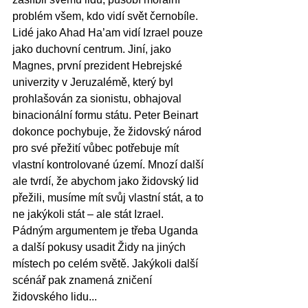
problém všem, kdo vidí svět černobíle. 
Lidé jako Ahad Ha’am vidí Izrael pouze 
jako duchovní centrum. Jiní, jako 
Magnes, první prezident Hebrejské 
univerzity v Jeruzalémě, který byl 
prohlašován za sionistu, obhajoval 
binacionální formu státu. Peter Beinart 
dokonce pochybuje, že židovský národ 
pro své přežití vůbec potřebuje mít 
vlastní kontrolované území. Mnozí další 
ale tvrdí, že abychom jako židovský lid 
přežili, musíme mít svůj vlastní stát, a to 
ne jakýkoli stát – ale stát Izrael. 
Pádným argumentem je třeba Uganda 
a další pokusy usadit Židy na jiných 
místech po celém světě. Jakýkoli další 
scénář pak znamená zničení 
židovského lidu...