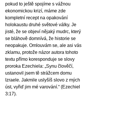
pokud to ještě spojíme s vážnou 
ekonomickou krizí, máme zde 
kompletní recept na opakování 
holokaustu druhé světové války. Je 
jisté, že se objeví nějaký mudrc, který 
se bláhově domnívá, že historie se 
neopakuje. Omlouvám se, ale asi vás 
zklamu, protože názor autora tohoto 
textu přímo koresponduje se slovy 
proroka Ezechiela: „Synu člověčí, 
ustanovil jsem tě strážcem domu 
Izraele. Jakmile uslyšíš slovo z mých 
úst, vyřiď jim mé varování.“ (Ezechiel 
3:17).