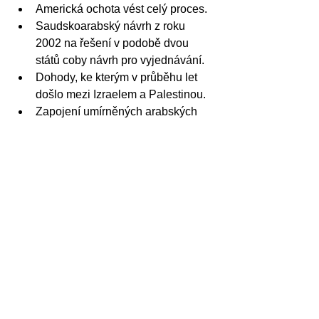
Americká ochota vést celý proces.
Saudskoarabský návrh z roku 
2002 na řešení v podobě dvou 
států coby návrh pro vyjednávání.
Dohody, ke kterým v průběhu let 
došlo mezi Izraelem a Palestinou.
Zapojení umírněných arabských 
států a Saúdské Arábie do celého 
procesu.
Pokud na konci vyjednávání zde 
budou stále nedořešené 
záležitosti, bude nutný tlak Ameriky 
a umírněných arabských států na 
obě strany.
Bude to vynucené řešení? Ano. Je to 
totiž lepší než další prodlužování 
konfliktu.
Izrael
Hamás
Mosad
IDC