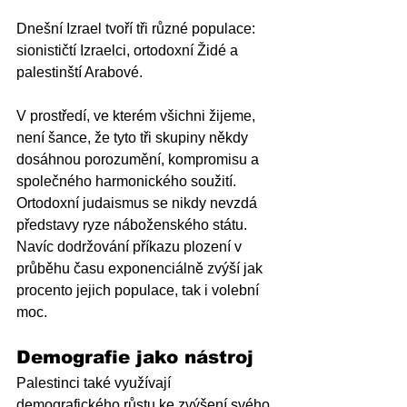
Dnešní Izrael tvoří tři různé populace: 
sionističtí Izraelci, ortodoxní Židé a 
palestinští Arabové.
V prostředí, ve kterém všichni žijeme, 
není šance, že tyto tři skupiny někdy 
dosáhnou porozumění, kompromisu a 
společného harmonického soužití. 
Ortodoxní judaismus se nikdy nevzdá 
představy ryze náboženského státu. 
Navíc dodržování příkazu plození v 
průběhu času exponenciálně zvýší jak 
procento jejich populace, tak i volební 
moc.
Demografie jako nástroj
Palestinci také využívají 
demografického růstu ke zvýšení svého 