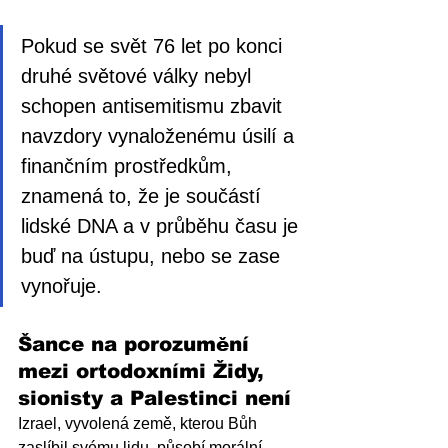
Pokud se svět 76 let po konci 
druhé světové války nebyl 
schopen antisemitismu zbavit 
navzdory vynaloženému úsilí a 
finančním prostředkům, 
znamená to, že je součástí 
lidské DNA a v průběhu času je 
buď na ústupu, nebo se zase 
vynořuje.
Šance na porozumění 
mezi ortodoxními Židy, 
sionisty a Palestinci není
Izrael, vyvolená země, kterou Bůh 
zaslíbil svému lidu, působí morální 