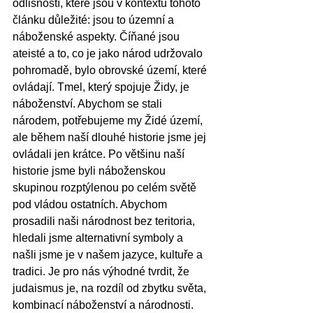
odlišností, které jsou v kontextu tohoto 
článku důležité: jsou to územní a 
náboženské aspekty. Číňané jsou 
ateisté a to, co je jako národ udržovalo 
pohromadě, bylo obrovské území, které 
ovládají. Tmel, který spojuje Židy, je 
náboženství. Abychom se stali 
národem, potřebujeme my Židé území, 
ale během naší dlouhé historie jsme jej 
ovládali jen krátce. Po většinu naší 
historie jsme byli náboženskou 
skupinou rozptýlenou po celém světě 
pod vládou ostatních. Abychom 
prosadili naši národnost bez teritoria, 
hledali jsme alternativní symboly a 
našli jsme je v našem jazyce, kultuře a 
tradici. Je pro nás výhodné tvrdit, že 
judaismus je, na rozdíl od zbytku světa, 
kombinací náboženství a národnosti.