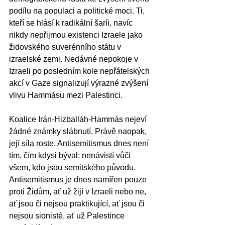
podílu na populaci a politické moci. Ti, 
kteří se hlásí k radikální šaríi, navíc 
nikdy nepřijmou existenci Izraele jako 
židovského suverénního státu v 
izraelské zemi. Nedávné nepokoje v 
Izraeli po posledním kole nepřátelských 
akcí v Gaze signalizují výrazné zvýšení 
vlivu Hammásu mezi Palestinci.
Koalice Irán-Hizballáh-Hammás nejeví 
žádné známky slábnutí. Právě naopak, 
její síla roste. Antisemitismus dnes není 
tím, čím kdysi býval: nenávistí vůči 
všem, kdo jsou semitského původu. 
Antisemitismus je dnes namířen pouze 
proti Židům, ať už žijí v Izraeli nebo ne, 
ať jsou či nejsou praktikující, ať jsou či 
nejsou sionisté, ať už Palestince 