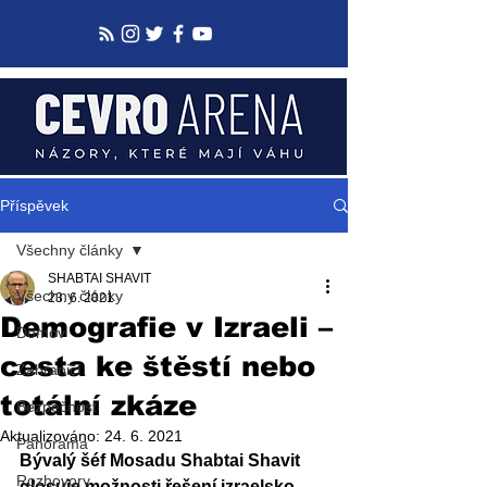
Příspěvek
Všechny články
SHABTAI SHAVIT
Všechny články
23. 6. 2021
Demografie v Izraeli –
Domov
cesta ke štěstí nebo
Zahraničí
totální zkáze
Bezpečnost
Aktualizováno:
24. 6. 2021
Panorama
Bývalý šéf Mosadu Shabtai Shavit 
Rozhovory
glosuje možnosti řešení izraelsko-