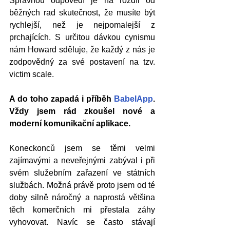
Správnou odpovědí je na rozdíl od 
běžných rad skutečnost, že musíte být 
rychlejší, než je nejpomalejší z 
prchajících. S určitou dávkou cynismu 
nám Howard sděluje, že každý z nás je 
zodpovědný za své postavení na tzv. 
victim scale.
A do toho zapadá i příběh 
BabelApp
. 
Vždy jsem rád zkoušel nové a 
moderní komunikační aplikace.
Koneckonců jsem se těmi velmi 
zajímavými a neveřejnými zabýval i při 
svém služebním zařazení ve státních 
službách. Možná právě proto jsem od té 
doby silně náročný a naprostá většina 
těch komerčních mi přestala záhy 
vyhovovat. Navíc se často stávají 