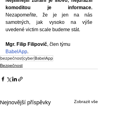
Nejsilnější zbraní je slovo, nejdražší 
komoditou je informace.
Nezapomeňte, že je jen na nás 
samotných, jak vysoko na výše 
uvedené victim scale budeme stát.
Mgr. Filip Filipovič
, člen týmu 
BabelApp
.
bezpečnost
cyber
BabelApp
Bezpečnost
Zobrazit vše
Nejnovější příspěvky