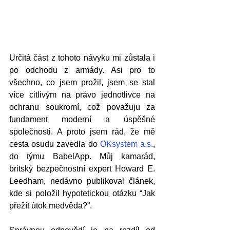
Určitá část z tohoto návyku mi zůstala i 
po odchodu z armády. Asi pro to 
všechno, co jsem prožil, jsem se stal 
více citlivým na právo jednotlivce na 
ochranu soukromí, což považuju za 
fundament moderní a úspěšné 
společnosti. A proto jsem rád, že mě 
cesta osudu zavedla do 
OKsystem a.s.
, 
do týmu BabelApp. Můj kamarád, 
britský bezpečnostní expert Howard E. 
Leedham, nedávno publikoval článek, 
kde si položil hypotetickou otázku “Jak 
přežít útok medvěda?”.