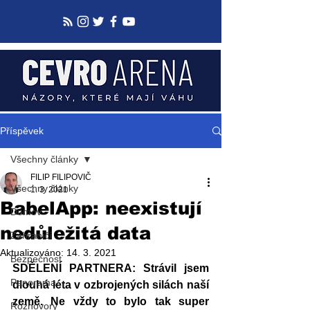
Příspěvek
Všechny články
FILIP FILIPOVIČ
Všechny články
1. 3. 2021
BabelApp: neexistují
Domov
nedůležitá data
Zahraničí
Aktualizováno:
14. 3. 2021
Bezpečnost
SDĚLENÍ PARTNERA: Strávil jsem 
Panorama
dlouhá léta v ozbrojených silách naší 
země. Ne vždy to bylo tak super 
Rozhovory