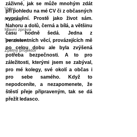
záživné, jak se může mnohým zdát 
Video
při pohledu na mé CV či z občasných 
vyprávění. Prostě jako život sám. 
Podcasty
Nahoru a dolů, černá a bílá, a většinu 
Hlavní zpráva
času hodně šedá. Jedna z 
Top zpráva
perzistentních věcí, provázejících mě 
po celou dobu ale byla zvýšená 
Zpětný projektor
potřeba bezpečnosti. A to pro 
záležitosti, kterými jsem se zabýval, 
pro mé kolegy, své okolí a občas i 
pro sebe samého. Když to 
nepodceníte, a nezapomenete, že 
štěstí přeje připraveným, tak se dá 
přežít ledasco.