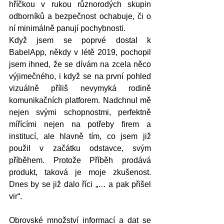
hříčkou v rukou různorodých skupin 
odborníků a bezpečnost ochabuje, či o 
ní minimálně panují pochybnosti. 
Když jsem se poprvé dostal k 
BabelApp, někdy v létě 2019, pochopil 
jsem ihned, že se dívám na zcela něco 
výjimečného, i když se na první pohled 
vizuálně příliš nevymyká rodině 
komunikačních platforem. Nadchnul mě 
nejen svými schopnostmi, perfektně 
mířícími nejen na potřeby firem a 
institucí, ale hlavně tím, co jsem již 
použil v začátku odstavce, svým 
příběhem. Protože Příběh prodává 
produkt, taková je moje zkušenost. 
Dnes by se již dalo říci „… a pak přišel 
vir“.
Obrovské množství informací a dat se 