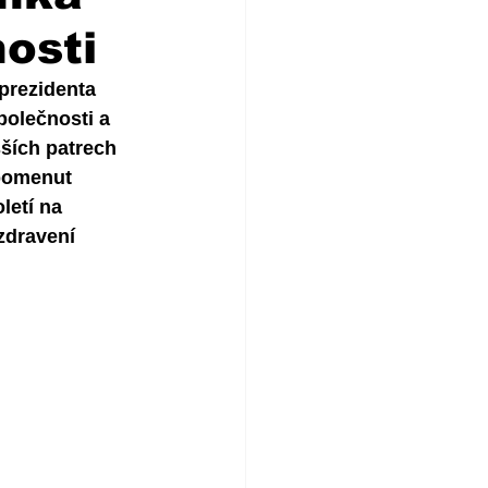
osti
prezidenta 
polečnosti a 
šších patrech 
pomenut 
etí na 
zdravení 