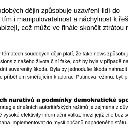
dobých dějin způsobuje uzavření lidí do 
a tím i manipulovatelnost a náchylnost k ře
bízejí, což může ve finále skončit ztrátou 
 tématech soudobých dějin platí, že fake news způsobují
sions z našeho života činí fake, což by byla v případě na
dní suverenity škoda. Byla by jednoduše škoda nahradit
ce příběhem směřujícím k adoraci Putinova režimu, byť p
ých narativů a podmínky demokratické sp
rategie dnešních autoritářských režimů je zejména z dův
vysoké efektivity informační válka, mezi jejíž cíle bez
snaha implementovat do mysli občanů napadeného státu s