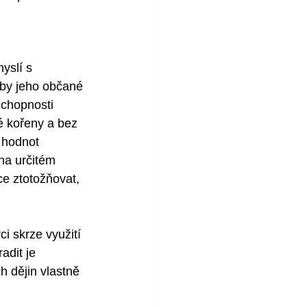
yslí s 
aby jeho občané 
schopnosti 
é kořeny a bez 
 hodnot 
na určitém 
e ztotožňovat, 
i skrze využití 
adit je 
 dějin vlastně 