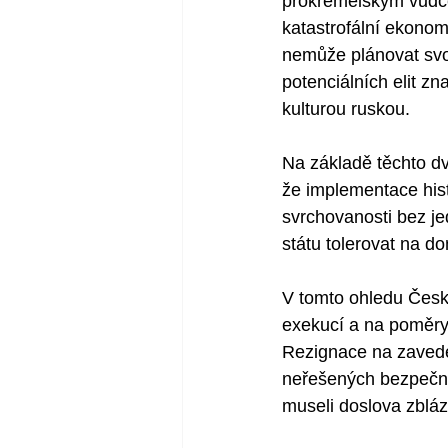
prokremelským vůdce
katastrofální ekonom
nemůže plánovat svoj
potenciálních elit z
kulturou ruskou. 
Na základě těchto dv
že implementace hist
svrchovanosti bez je
státu tolerovat na d
V tomto ohledu Česká
exekucí a na poměry
Rezignace na zaveden
neřešených bezpečnost
museli doslova zbláz