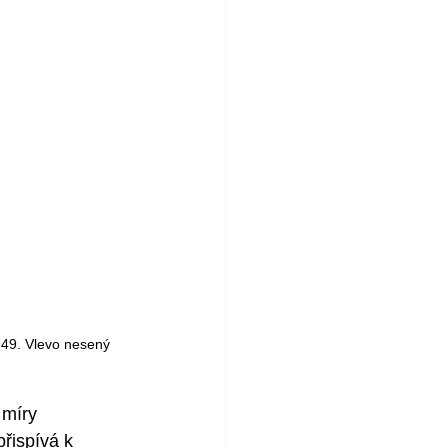
49. Vlevo nesený 
míry 
řispívá k 