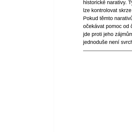
historické narativy. 
lze kontrolovat skrze
Pokud těmto narativů
očekávat pomoc od čá
jde proti jeho zájmům
jednoduše není svrc