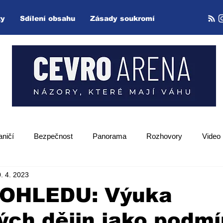
ty
Sdílení obsahu
Zásady soukromí
aničí
Bezpečnost
Panorama
Rozhovory
Video
. 4. 2023
Zpětný projektor
OHLEDU: Výuka
ých dějin jako podm