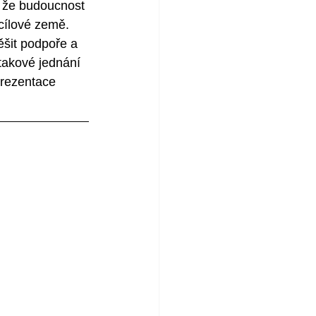
y, že budoucnost 
 cílové země. 
ěšit podpoře a 
takové jednání 
prezentace 