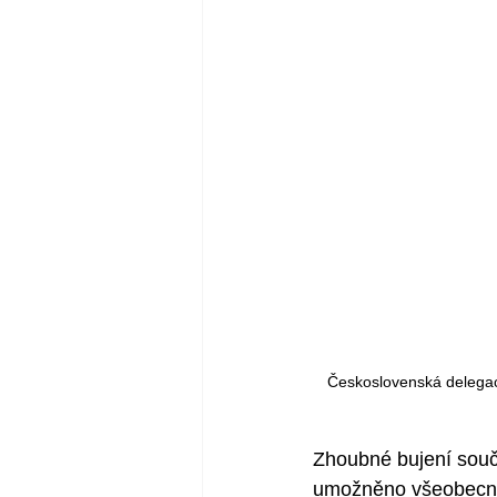
Československá delegac
Zhoubné bujení souč
umožněno všeobecnou 