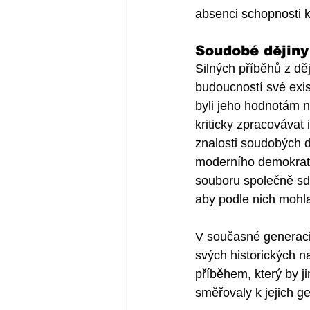
absenci schopnosti k
Soudobé dějiny
Silných příběhů z děj
budoucností své exis
byli jeho hodnotám n
kriticky zpracovávat 
znalosti soudobých d
moderního demokratic
souboru společně sdí
aby podle nich mohla
V současné generaci 
svých historických n
příběhem, který by j
směřovaly k jejich g