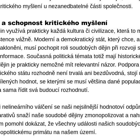
ritického myšlení u nezanedbatelné části společnosti.
 a schopnost kritického myšlení
in využívá prakticky každá kultura či civilizace, která to m
tence vážně. Moderní a demokratický stát, který chce, 
akloněni, musí pochopit roli soudobých dějin při rozvoji 
informace. Současná politická témata totiž mají historick
ějin je prakticky nemožné mít relevantní názor. Podpora
kého státu rozhodně není trvalá ani bezdůvodná, stojí 
lených hodnot, se kterými se musí většina dané populac
 sama řídit svá budoucí rozhodnutí. 
nelineárního válčení se naši nejsilnější hodnotoví odpůrc
arativů snaží naše soudobé dějiny zmonopolizovat a nahr
im pomohl dokázat, že všechny události našich soudobých
eopolitickému primátu na našem území. 