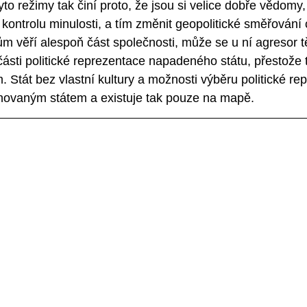
Tyto režimy tak činí proto, že jsou si velice dobře vědom
 kontrolu minulosti, a tím změnit geopolitické směřování
m věří alespoň část společnosti, může se u ní agresor t
sti politické reprezentace napadeného státu, přestože 
. Stát bez vlastní kultury a možnosti výběru politické re
hovaným státem a existuje tak pouze na mapě.