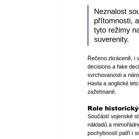
Neznalost sou
přítomnosti, 
tyto režimy na
suverenity. 
Řečeno zkráceně, i v
decisions a fake deci
svrchovanosti a náro
Havla a anglické let
zažehnané.
Role historick
Součástí vojenské st
nákladů a mimořádně 
pochybností patří i 