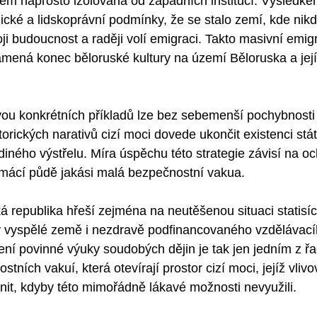
m naprosto izolovaná od západních institucí. Výsledkem
ické a lidskoprávní podmínky, že se stalo zemí, kde nikd
i budoucnost a raději volí emigraci. Takto masivní emig
namená konec běloruské kultury na území Běloruska a jej
ou konkrétních příkladů lze bez sebemenší pochybnosti 
orických narativů cizí moci dovede ukončit existenci stát
diného výstřelu. Míra úspěchu této strategie závisí na oc
omácí půdě jakási malá bezpečnostní vakua. 
 republika hřeší zejména na neutěšenou situaci statisíců 
 vyspělé země i nezdravě podfinancovaného vzdělávací
í povinné výuky soudobých dějin je tak jen jedním z řa
ních vakuí, která otevírají prostor cizí moci, jejíž vlivo
nit, kdyby této mimořádně lákavé možnosti nevyužili.