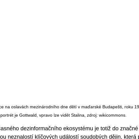
e na oslavách mezinárodního dne dětí v maďarské Budapešti, roku 19
portrét je Gottwald, vpravo lze vidět Stalina, zdroj: wikicommons.
asného dezinformačního ekosystému je totiž do značné 
neznalostí klíčových událostí soudobých dějin, která p