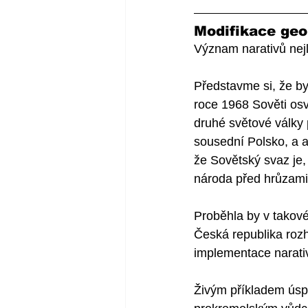
Modifikace geop
Význam narativů nejlé
Představme si, že by
roce 1968 Sověti osvo
druhé světové války 
sousední Polsko, a a
že Sovětský svaz je,
národa před hrůzami
Proběhla by v takové
Česká republika roz
implementace narativ
Živým příkladem úsp