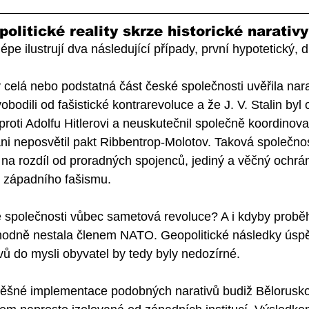
olitické reality skrze historické narativy
pe ilustrují dva následující případy, první hypotetický, d
 celá nebo podstatná část české společnosti uvěřila nara
bodili od fašistické kontrarevoluce a že J. V. Stalin byl
proti Adolfu Hitlerovi a neuskutečnil společně koordinov
ni neposvětil pakt Ribbentrop-Molotov. Taková společnost
 na rozdíl od proradných spojenců, jediný a věčný ochr
 západního fašismu. 
 společnosti vůbec sametová revoluce? A i kdyby proběhl
hodně nestala členem NATO. Geopolitické následky úsp
ů do mysli obyvatel by tedy byly nedozírné. 
ěšné implementace podobných narativů budiž Bělorusko