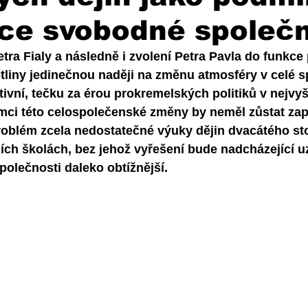
ce svobodné společn
ra Fialy a následně i zvolení Petra Pavla do funkce 
tliny jedinečnou naději na změnu atmosféry v celé s
nitivní, tečku za érou prokremelských politiků v nejvy
rámci této celospolečenské změny by neměl zůstat za
oblém zcela nedostatečné výuky dějin dvacátého stol
ích školách, bez jehož vyřešení bude nadcházející u
olečnosti daleko obtížnější. 