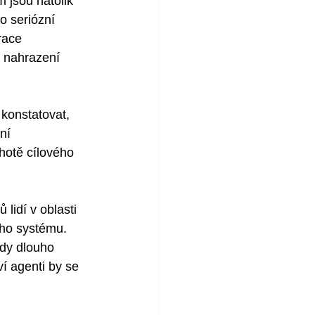
 jsou natolik 
o seriózní 
race 
í nahrazení 
konstatovat, 
ní 
hotě cílového 
lidí v oblasti 
ho systému. 
dy dlouho 
ví agenti by se 