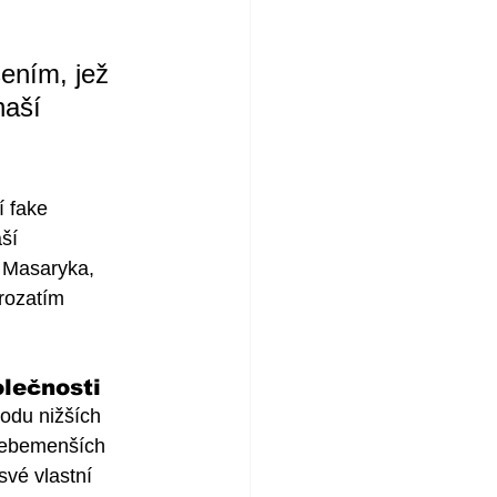
šením, jež 
naší 
 fake 
ší 
 Masaryka, 
rozatím 
olečnosti
odu nižších 
 sebemenších 
vé vlastní 