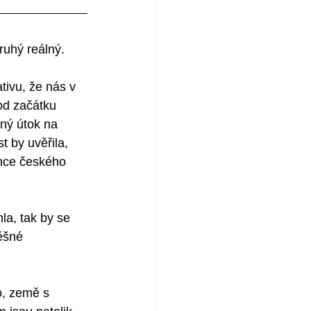
ruhý reálný. 
tivu, že nás v 
 od začátku 
aný útok na 
 by uvěřila, 
ánce českého 
a, tak by se 
ěšné 
, země s 