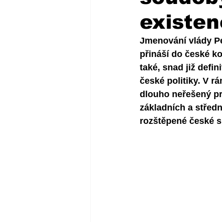
existen
Jmenování vlády Pet
přináší do české ko
také, snad již defi
české politiky. V 
dlouho neřešený pr
základních a středn
rozštěpené české sp