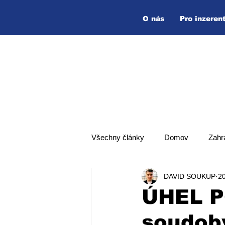
O nás
Pro inzeren
Všechny články
Domov
Zahr
DAVID SOUKUP
20
Hlavní zpráva
Top zpráva
ÚHEL P
soudob