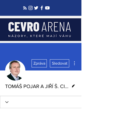
Další akce
Zpráva
Sledovat
Spisovatel
TOMÁŠ POJAR A JIŘÍ Š. CIESLAR