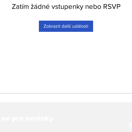
Zatím žádné vstupenky nebo RSVP
Zobrazit další události
 se pro novinky