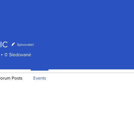
IC
Spisovatel
vé události.
0
Sledované
Minulé události
Forum Posts
Events