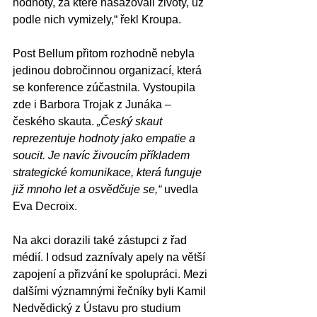
hodnoty, za které nasazovali životy, už 
podle nich vymizely,“ řekl Kroupa.
Post Bellum přitom rozhodně nebyla 
jedinou dobročinnou organizací, která 
se konference zúčastnila. Vystoupila 
zde i Barbora Trojak z Junáka – 
českého skauta.
 „Český skaut 
reprezentuje hodnoty jako empatie a 
soucit. Je navíc živoucím příkladem 
strategické komunikace, která funguje 
již mnoho let a osvědčuje se,“
 uvedla 
Eva Decroix.
Na akci dorazili také zástupci z řad 
médií. I odsud zaznívaly apely na větší 
zapojení a přizvání ke spolupráci. Mezi 
dalšími významnými řečníky byli Kamil 
Nedvědický z Ústavu pro studium 