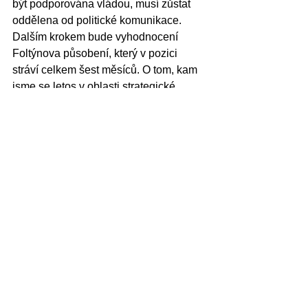
být podporována vládou, musí zůstat 
oddělena od politické komunikace. 
Dalším krokem bude vyhodnocení 
Foltýnova působení, který v pozici 
stráví celkem šest měsíců. O tom, kam 
jsme se letos v oblasti strategické 
komunikace posunuli, se tedy dozvíme 
přibližně v listopadu tohoto roku.
Annie Drbohlavová 
studuje program 
Politologie a mezinárodní vztahy na 
Vysoké škole CEVRO
. Rozhovor vznikl 
v rámci semináře Na semestr 
novinářem!
bezpečnost
občanská společnost
stratcom
komunikace
Domov
Bezpečnost