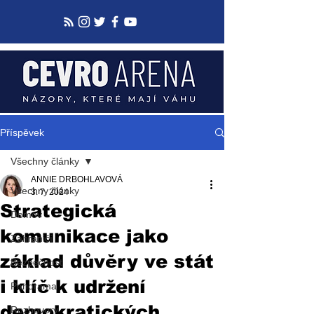
Příspěvek
Všechny články
ANNIE DRBOHLAVOVÁ
Všechny články
3. 7. 2024
Strategická
Domov
komunikace jako
Zahraničí
základ důvěry ve stát
Bezpečnost
i klíč k udržení
Panorama
demokratických
Rozhovory