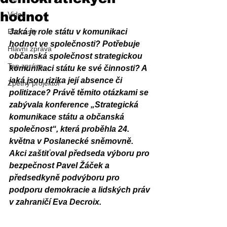
hodnot
Video
Podcasty
Jaká je role státu v komunikaci 
hodnot ve společnosti? Potřebuje 
Hlavní zpráva
občanská společnost strategickou 
Top zpráva
komunikaci státu ke své činnosti? A 
jaká jsou rizika její absence či 
Zpětný projektor
politizace? Právě těmito otázkami se 
zabývala konference „Strategická 
komunikace státu a občanská 
společnost“, která proběhla 24. 
května v Poslanecké sněmovně. 
Akci zaštiťoval předseda výboru pro 
bezpečnost Pavel Žáček a 
předsedkyně podvýboru pro 
podporu demokracie a lidských práv 
v zahraničí Eva Decroix.