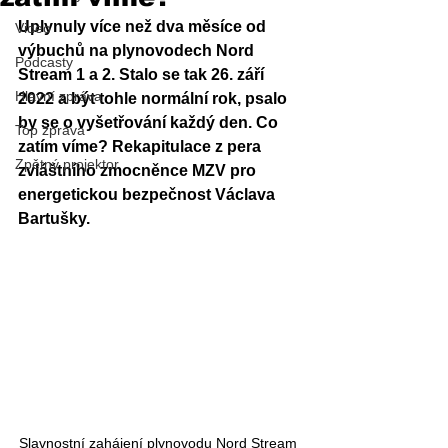
Uplynuly více než dva měsíce od 
Video
výbuchů na plynovodech Nord 
Podcasty
Stream 1 a 2. Stalo se tak 26. září 
Hlavní zpráva
2022 a být tohle normální rok, psalo 
by se o vyšetřování každý den. Co 
Top zpráva
zatím víme? Rekapitulace z pera 
Zpětný projektor
zvláštního zmocněnce MZV pro 
energetickou bezpečnost Václava 
Bartušky.
Slavnostní zahájení plynovodu Nord Stream 