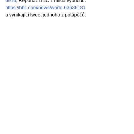
6916
, Reportáž BBC z místa výbuchů: 
https://bbc.com/news/world-63636181
a vynikající tweet jednoho z potápěčů: 