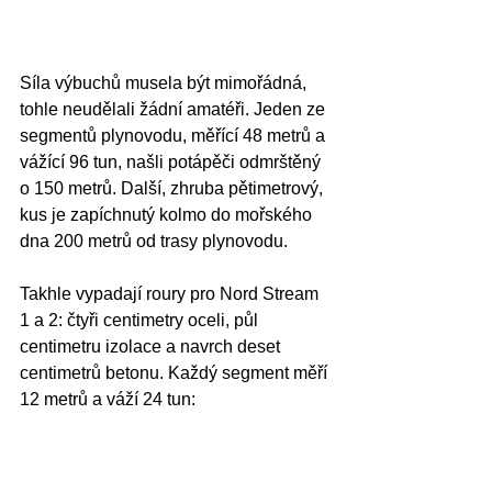
Síla výbuchů musela být mimořádná, 
tohle neudělali žádní amatéři. Jeden ze 
segmentů plynovodu, měřící 48 metrů a 
vážící 96 tun, našli potápěči odmrštěný 
o 150 metrů. Další, zhruba pětimetrový, 
kus je zapíchnutý kolmo do mořského 
dna 200 metrů od trasy plynovodu.
Takhle vypadají roury pro Nord Stream 
1 a 2: čtyři centimetry oceli, půl 
centimetru izolace a navrch deset 
centimetrů betonu. Každý segment měří 
12 metrů a váží 24 tun: