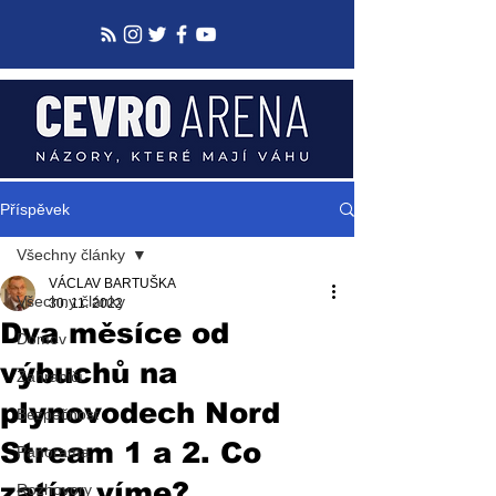
Příspěvek
Všechny články
VÁCLAV BARTUŠKA
Všechny články
30. 11. 2022
Dva měsíce od
Domov
výbuchů na
Zahraničí
plynovodech Nord
Bezpečnost
Stream 1 a 2. Co
Panorama
zatím víme?
Rozhovory