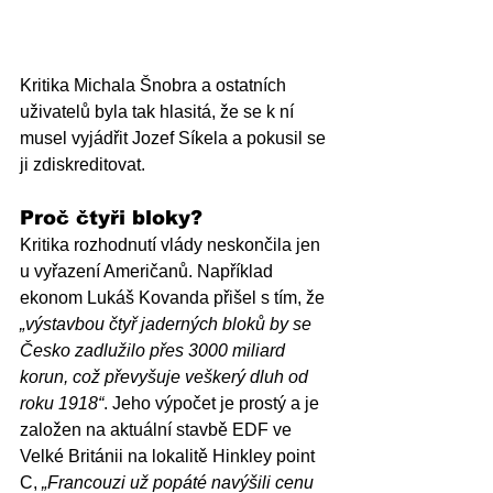
Kritika Michala Šnobra a ostatních 
uživatelů byla tak hlasitá, že se k ní 
musel vyjádřit Jozef Síkela a pokusil se 
ji zdiskreditovat.
Proč čtyři bloky?
Kritika rozhodnutí vlády neskončila jen 
u vyřazení Američanů. Například 
ekonom Lukáš Kovanda přišel s tím, že 
„výstavbou čtyř jaderných bloků by se 
Česko zadlužilo přes 3000 miliard 
korun, což převyšuje veškerý dluh od 
roku 1918“
. Jeho výpočet je prostý a je 
založen na aktuální stavbě EDF ve 
Velké Británii na lokalitě Hinkley point 
C, 
„Francouzi už popáté navýšili cenu 