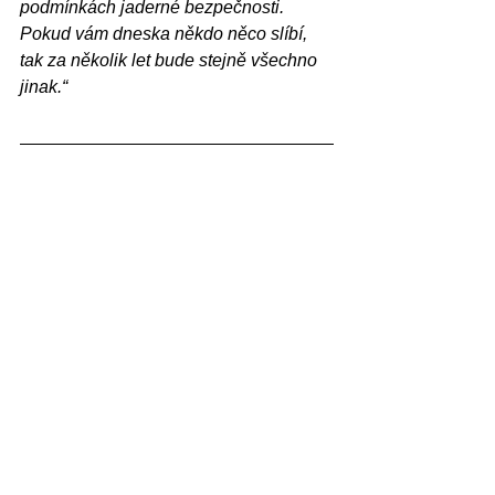
podmínkách jaderné bezpečnosti. 
Pokud vám dneska někdo něco slíbí, 
tak za několik let bude stejně všechno 
jinak.“
Na tiskové konferenci se vláda snažila 
vysvětlit, proč považuje stavbu čtyř 
bloků za nutnou: 
„Vzhledem k 
mezinárodní situaci i k potřebě 
dekarbonizace je strategicky významné 
zajistit pro ČR dostatek energie za 