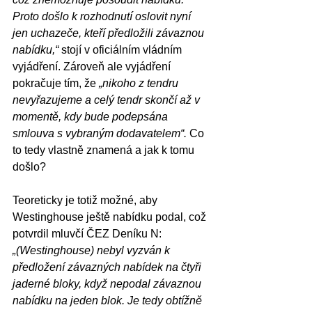
Proto došlo k rozhodnutí oslovit nyní 
jen uchazeče, kteří předložili závaznou 
nabídku,“
 stojí v oficiálním vládním 
vyjádření. Zároveň ale vyjádření 
pokračuje tím, že 
„nikoho z tendru 
nevyřazujeme a celý tendr skončí až v 
momentě, kdy bude podepsána 
smlouva s vybraným dodavatelem“. 
Co 
to tedy vlastně znamená a jak k tomu 
došlo?
Teoreticky je totiž možné, aby 
Westinghouse ještě nabídku podal, což 
potvrdil mluvčí ČEZ Deníku N: 
„(Westinghouse) nebyl vyzván k 
předložení závazných nabídek na čtyři 
jaderné bloky, když nepodal závaznou 
nabídku na jeden blok. Je tedy obtížně 