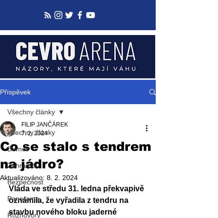
Příspěvek
Všechny články
FILIP JANČÁREK
Všechny články
7. 2. 2024
Co se stalo s tendrem
Domov
na jádro?
Zahraničí
Aktualizováno:
8. 2. 2024
Bezpečnost
Vláda ve středu 31. ledna překvapivě 
Panorama
oznámila, že vyřadila z tendru na 
stavbu nového bloku jaderné 
Rozhovory