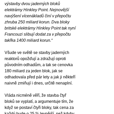
výstavby dvou jaderných bloků 
elektrárny Hinkley Point. Nejnovější 
navýšení vícenákladů činí v přepočtu 
zhruba 250 miliard korun. Dva bloky 
britské elektrárny Hinkley Point tak nyní 
Francouzi slibují dodat za v přepočtu 
takřka 1400 miliard korun.“ 
Všude ve světě se stavby jaderných 
reaktorů opožďují a zdražují oproti 
původním odhadům, a tak se cenovka 
180 miliard za jeden blok, jak se 
odhadovala před pár lety a jak ji někteří 
naivně zmiňují i dnes, určitě nenaplní.
Vláda nicméně věří, že stavba čtyř 
bloků se vyplatí, a argumentuje tím, že 
když se postaví čtyři bloky, tak cena za 
každý bude o 25 % levnější, než kdyby 