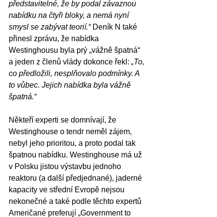
představitelné, že by podal závaznou 
nabídku na čtyři bloky, a nemá nyní 
smysl se zabývat teorií.“
 Deník N také 
přinesl zprávu, že nabídka 
Westinghousu byla prý „vážně špatná“ 
a jeden z členů vlády dokonce řekl: 
„To, 
co předložili, nesplňovalo podmínky. A 
to vůbec. Jejich nabídka byla vážně 
špatná.“
Někteří experti se domnívají, že 
Westinghouse o tendr neměl zájem, 
nebyl jeho prioritou, a proto podal tak 
špatnou nabídku. Westinghouse má už 
v Polsku jistou výstavbu jednoho 
reaktoru (a další předjednané), jaderné 
kapacity ve střední Evropě nejsou 
nekonečné a také podle těchto expertů 
Američané preferují „Government to 