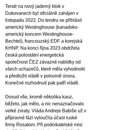
Tendr na nový jaderný blok v 
Dukovanech byl oficiálně zahájen v 
listopadu 2022. Do tendru se přihlásil 
americký Westinghouse (kanadsko-
americký koncern Westinghouse-
Bechtel), francouzský EDF a korejská 
KHNP. Na konci října 2023 obdržela 
česká polostátní energetická 
společnost ČEZ závazné nabídky od 
všech uchazečů, které měla vyhodnotit 
a předložit vládě v polovině února. 
Konečné rozhodnutí pak patří vládě.
Dosud vše, kromě několika kauz, 
běželo, jak mělo, a nic nenaznačovalo 
velké zvraty. Vláda Andreje Babiše už v 
přípravné fázi vyloučila účast ruské 
firmy Rosatom. Při podnikatelské misi 