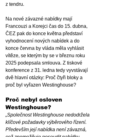
z tendru.
Na nové závazné nabídky mají 
Francouzi a Korejci čas do 15. dubna, 
ČEZ pak do konce května představí 
vyhodnocení nových nabídek a do 
konce června by vláda měla vyhlásit 
vítěze, se kterým by se v březnu roku 
2025 podepsala smlouva. Z tiskové 
konference z 31. ledna tedy vyvstávají 
dvě hlavní otázky: Proč čtyři bloky a 
proč byl vyřazen Westinghouse?
Proč nebyl osloven 
Westinghouse?
„Společnost Westinghouse nedodržela 
klíčové požadavky výběrového řízení. 
Především její nabídka není závazná, 
což znemožňuje posoudit nabídku. 