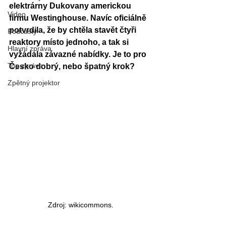
elektrárny Dukovany americkou 
Video
firmu Westinghouse. Navíc oficiálně 
potvrdila, že by chtěla stavět čtyři 
Podcasty
reaktory místo jednoho, a tak si 
Hlavní zpráva
vyžádala závazné nabídky. Je to pro 
Top zpráva
Česko dobrý, nebo špatný krok?
Zpětný projektor
Zdroj: wikicommons.