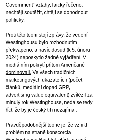
Government“ vztahy, laicky řečeno, 
nechtějí soutěžit, chtějí se dohodnout 
politicky.
Proti této teorii stojí zprávy, že vedení 
Westinghousu bylo rozhodnutím 
překvapeno, a navíc dosud (k 5. únoru 
2024) neposkytlo žádné vyjádření. V 
mediálním pokrytí přitom Američané 
dominovali.
Ve všech tradičních 
marketingových ukazatelích (počet 
článků, mediální dopad GRP, 
advertising value equivalent) zvítězil za 
minulý rok Westinghouse, nedá se tedy 
říct, že by je český trh nezajímal.
Pravděpodobnější teorie je, že vznikl 
problém na straně konscorcia 
Westinghouse-Bechtel, vláda ve své 