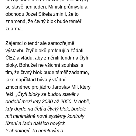
se stavěl jen jeden. Ministr průmyslu a 
obchodu Jozef Síkela zmínil, že to 
znamená, že čtvrtý blok bude téměř 
zdarma.
Zájemci o tendr ale samozřejmě 
výstavbu čtyř bloků preferují a žádali 
ČEZ a vládu, aby změnili tendr na čtyři 
bloky. Bohužel ne všichni souhlasí s 
tím, že čtvrtý blok bude téměř zadarmo, 
jako například bývalý vládní 
zmocněnec pro jádro Jaroslav Míl, který 
řekl: 
„Čtyři bloky se budou stavět v 
období mezi lety 2030 až 2050. V době, 
kdy dojde na třetí a čtvrtý blok, budete 
mít minimálně nové systémy kontroly 
řízení a řadu dalších nových 
technologií. To nemluvím o 