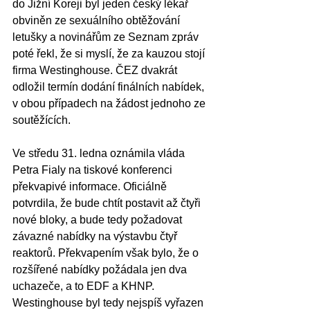
do Jižní Koreji byl jeden český lékař 
obviněn ze sexuálního obtěžování 
letušky a novinářům ze Seznam zpráv 
poté řekl, že si myslí, že za kauzou stojí 
firma Westinghouse. ČEZ dvakrát 
odložil termín dodání finálních nabídek, 
v obou případech na žádost jednoho ze 
soutěžících.
Ve středu 31. ledna oznámila vláda 
Petra Fialy na tiskové konferenci 
překvapivé informace. Oficiálně 
potvrdila, že bude chtít postavit až čtyři 
nové bloky, a bude tedy požadovat 
závazné nabídky na výstavbu čtyř 
reaktorů. Překvapením však bylo, že o 
rozšířené nabídky požádala jen dva 
uchazeče, a to EDF a KHNP. 
Westinghouse byl tedy nejspíš vyřazen 