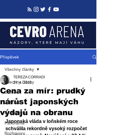
Příspěvek
Všechny články
TEREZA CORRADI
Všechny články
27. 4. 2023
Cena za mír: prudký
Domov
nárůst japonských
Zahraničí
výdajů na obranu
Bezpečnost
Japonská vláda v loňském roce 
Panorama
schválila rekordně vysoký rozpočet 
Rozhovory