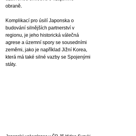
obraně. 
Komplikací pro úsilí Japonska o 
budování silnějších partnerství v 
regionu, je jeho historická válečná 
agrese a územní spory se sousedními 
zeměmi, jako je například Jižní Korea, 
která má také silné vazby se Spojenými 
státy.
Japonský velvyslanec v ČR JE Hideo Suzuki 