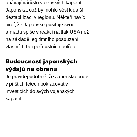
obávají nárůstu vojenských kapacit 
Japonska, což by mohlo vést k další 
destabilizaci v regionu. Někteří navíc 
tvrdí, že Japonsko posiluje svou 
armádu spíše v reakci na tlak USA než 
na základě legitimního posouzení 
vlastních bezpečnostních potřeb.
Budoucnost japonských 
výdajů na obranu
Je pravděpodobné, že Japonsko bude 
v příštích letech pokračovat v 
investicích do svých vojenských 
kapacit. 
Obavy země z jaderného programu 
Severní Koreje a vojenské asertivity 
Číny zřejmě v dohledné době nepoleví. 
Kromě toho je pravděpodobné, že 