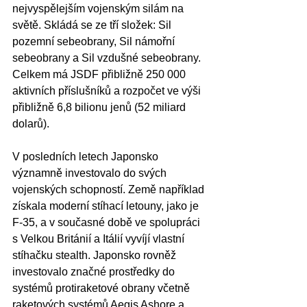
nejvyspělejším vojenským silám na 
světě. Skládá se ze tří složek: Sil 
pozemní sebeobrany, Sil námořní 
sebeobrany a Sil vzdušné sebeobrany. 
Celkem má JSDF přibližně 250 000 
aktivních příslušníků a rozpočet ve výši 
přibližně 6,8 bilionu jenů (52 miliard 
dolarů).
V posledních letech Japonsko 
významně investovalo do svých 
vojenských schopností. Země například 
získala moderní stíhací letouny, jako je 
F-35, a v současné době ve spolupráci 
s Velkou Británií a Itálií vyvíjí vlastní 
stíhačku stealth. Japonsko rovněž 
investovalo značné prostředky do 
systémů protiraketové obrany včetně 
raketových systémů Aegis Ashore a 