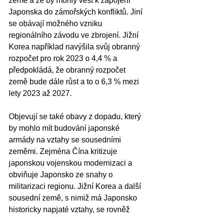
země a že by mohly vést k zapojení 
Japonska do zámořských konfliktů. Jiní 
se obávají možného vzniku 
regionálního závodu ve zbrojení. Jižní 
Korea například navýšila svůj obranný 
rozpočet pro rok 2023 o 4,4 % a 
předpokládá, že obranný rozpočet 
země bude dále růst a to o 6,3 % mezi 
lety 2023 až 2027.
Objevují se také obavy z dopadu, který 
by mohlo mít budování japonské 
armády na vztahy se sousedními 
zeměmi. Zejména Čína kritizuje 
japonskou vojenskou modernizaci a 
obviňuje Japonsko ze snahy o 
militarizaci regionu. Jižní Korea a další 
sousední země, s nimiž má Japonsko 
historicky napjaté vztahy, se rovněž 