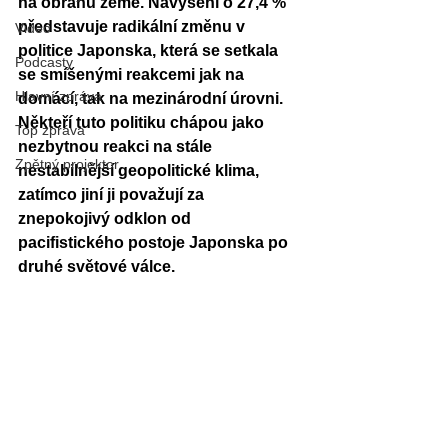
na obranu země. Navýšení o 27,4 % 
představuje radikální změnu v 
Video
politice Japonska, která se setkala 
Podcasty
se smíšenými reakcemi jak na 
Hlavní zpráva
domácí, tak na mezinárodní úrovni. 
Někteří tuto politiku chápou jako 
Top zpráva
nezbytnou reakci na stále 
Zpětný projektor
nestabilnější geopolitické klima, 
zatímco jiní ji považují za 
znepokojivý odklon od 
pacifistického postoje Japonska po 
druhé světové válce. 