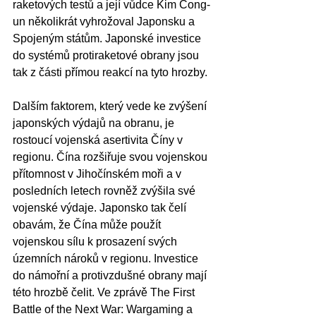
raketových testů a její vůdce Kim Čong-
un několikrát vyhrožoval Japonsku a 
Spojeným státům. Japonské investice 
do systémů protiraketové obrany jsou 
tak z části přímou reakcí na tyto hrozby.
Dalším faktorem, který vede ke zvýšení 
japonských výdajů na obranu, je 
rostoucí vojenská asertivita Číny v 
regionu. Čína rozšiřuje svou vojenskou 
přítomnost v Jihočínském moři a v 
posledních letech rovněž zvýšila své 
vojenské výdaje. Japonsko tak čelí 
obavám, že Čína může použít 
vojenskou sílu k prosazení svých 
územních nároků v regionu. Investice 
do námořní a protivzdušné obrany mají 
této hrozbě čelit. Ve zprávě The First 
Battle of the Next War: Wargaming a 