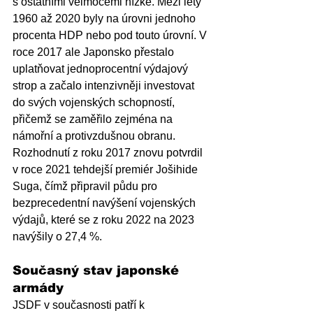
s ostatními velmocemi nízké. Mezi lety 
1960 až 2020 byly na úrovni jednoho 
procenta HDP nebo pod touto úrovní. V 
roce 2017 ale Japonsko přestalo 
uplatňovat jednoprocentní výdajový 
strop a začalo intenzivněji investovat 
do svých vojenských schopností, 
přičemž se zaměřilo zejména na 
námořní a protivzdušnou obranu. 
Rozhodnutí z roku 2017 znovu potvrdil 
v roce 2021 tehdejší premiér Jošihide 
Suga, čímž připravil půdu pro 
bezprecedentní navýšení vojenských 
výdajů, které se z roku 2022 na 2023 
navýšily o 27,4 %.
Současný stav japonské 
armády
JSDF v současnosti patří k 