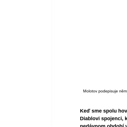
Molotov podepisuje něme
Keď sme spolu hovo
Diablovi spojenci, 
nedávnom období vá