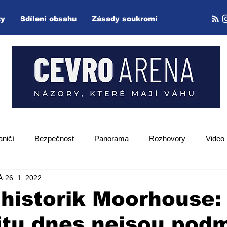
ty
Sdílení obsahu
Zásady soukromí
aničí
Bezpečnost
Panorama
Rozhovory
Video
Á
26. 1. 2022
Zpětný projektor
 historik Moorhouse:
itu dnes nejsou pod