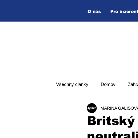
O nás
Pro inzeren
Všechny články
Domov
Zahr
MARÍNA GÁLISOV
Hlavní zpráva
Top zpráva
Britský
neutral