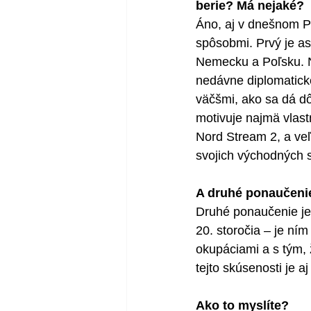
berie? Má nejaké?
Áno, aj v dnešnom Po
spôsobmi. Prvý je as
Nemecku a Poľsku. Ná
nedávne diplomatick
väčšmi, ako sa dá d
motivuje najmä vlas
Nord Stream 2, a ve
svojich východných 
A druhé ponaučeni
Druhé ponaučenie je 
20. storočia – je ní
okupáciami a s tým
tejto skúsenosti je 
Ako to myslíte?