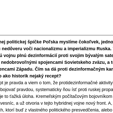
ej politickej špičke Poľska myslíme čokoľvek, jedno
ú nedôveru voči nacionalizmu a imperializmu Ruska. 
 vojnu plnú dezinformácií proti svojim bývalým sate
li nedobrovoľnými spojencami Sovietskeho zväzu, a t
encami Západu. Čím sa dá proti dezinformačným k
 ako historik nejaký recept?
t je pravda a viem o tom, že protidezinformačné aktivi
ú bojovať pravdou, systematicky ňou ísť proti ruskej prop
e to ťažká úloha. Kremeľským počítačovým bojovníkom t
esníc, a už otvoria v tejto hybridnej vojne nový front. A, 
h, ktorí buď z vlastného politického presvedčenia, aleb