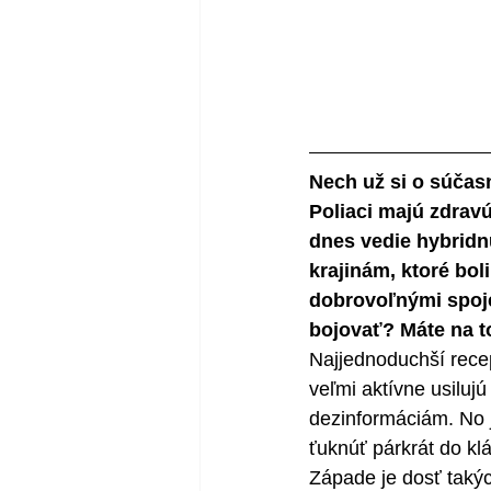
Nech už si o súčasn
Poliaci majú zdrav
dnes vedie hybridnú
krajinám, ktoré bo
dobrovoľnými spoj
bojovať? Máte na to
Najjednoduchší recep
veľmi aktívne usiluj
dezinformáciám. No j
ťuknúť párkrát do kláv
Západe je dosť takýc