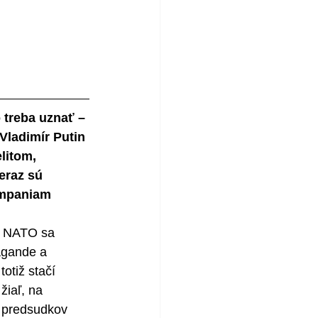
 treba uznať – 
Vladimír Putin 
litom, 
eraz sú 
ampaniam 
ty NATO sa 
agande a 
otiž stačí 
žiaľ, na 
o predsudkov 