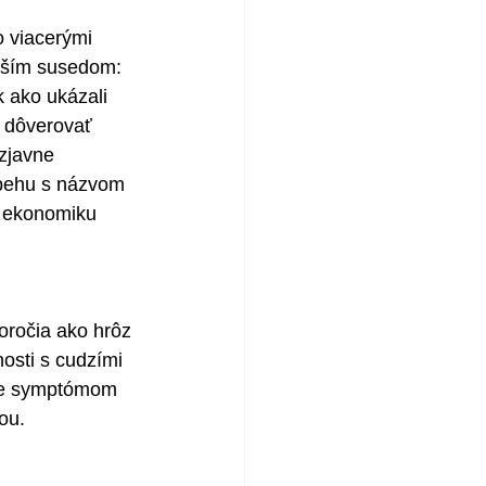
 viacerými 
ižším susedom: 
 ako ukázali 
 dôverovať 
zjavne 
íbehu s názvom 
i ekonomiku 
oročia ako hrôz 
osti s cudzími 
že symptómom 
ou.