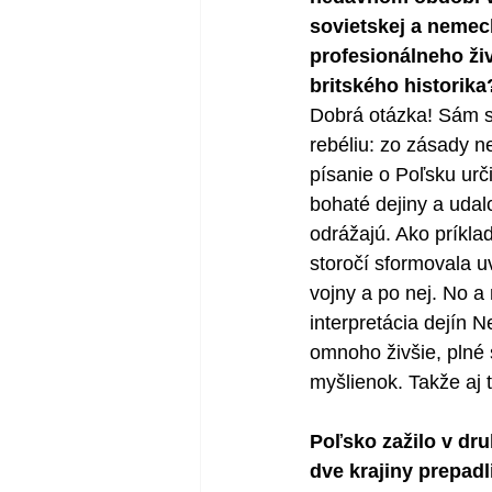
sovietskej a nemec
profesionálneho živ
britského historika
Dobrá otázka! Sám si
rebéliu: zo zásady ne
písanie o Poľsku urč
bohaté dejiny a udal
odrážajú. Ako príkla
storočí sformovala u
vojny a po nej. No a 
interpretácia dejín 
omnoho živšie, plné 
myšlienok. Takže aj 
Poľsko zažilo v dru
dve krajiny prepadl