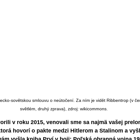
cko-sovětskou smlouvu o neútočení. Za ním je vidět Ribbentrop (v čer
světlém, druhý zprava), zdroj: wikicommons.
rili v roku 2015, venovali sme sa najmä vašej prelo
ktorá hovorí o pakte medzi Hitlerom a Stalinom a vyšl
m vyšla kniha Prví v boji: Poľská obranná vojna 19