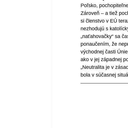
Poľsko, pochopiteľne
Zároveň – a tiež poc
si členstvo v EÚ ter
nezhodujú s katolíc
„naťahovačky“ sa čas
ponaučením, že nepre
východnej časti Únie
ako v jej západnej po
„Neutralita je v zás
bola v súčasnej situá