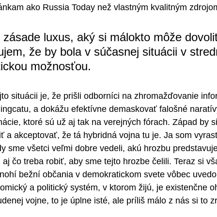
tránkam ako Russia Today než vlastným kvalitným zdrojo
v zásade luxus, aký si málokto môže dovoliť
jem, že by bola v súčasnej situácii v stred
tickou možnosťou.
to situácii je, že prišli odborníci na zhromažďovanie info
llingcatu, a dokážu efektívne demaskovať falošné naratív
mácie, ktoré sú už aj tak na verejných fórach. Západ by s
 a akceptovať, že tá hybridná vojna tu je. Ja som vyrast
dy sme všetci veľmi dobre vedeli, akú hrozbu predstavuj
 aj čo treba robiť, aby sme tejto hrozbe čelili. Teraz si v
 mnohí bežní občania v demokratickom svete vôbec uvedo
onomický a politický systém, v ktorom žijú, je existenčne 
denej vojne, to je úplne isté, ale príliš málo z nás si to 