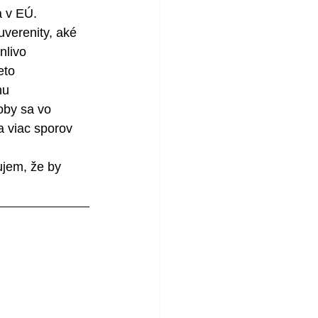
a v EÚ. 
uverenity, aké 
nlivo 
eto 
hu 
oby sa vo 
a viac sporov 
ujem, že by 