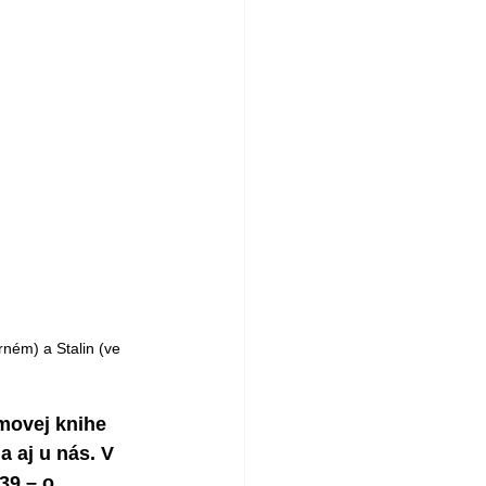
ném) a Stalin (ve 
movej knihe 
a aj u nás. V 
39 – o 