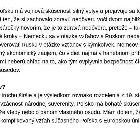
ľsku má vojnová skúsenosť silný vplyv a prejavuje sa to
i ten, že si zachovalo zdravú nedôveru voči dvom najbl
ročky hovorím, že je to zdravá nedôvera, pretože – tak
é kroky – Nemecku sa v otázke vzťahov s Ruskom nedá
ôverovať Rusku v otázke vzťahov s kýmkoľvek. Nemcov 
tný ekonomický záujem, čo vidieť najmä v hanebnom pr
ľmi neberú ohľad na to, ako tým ovplyvnia bezpečnosť č
susedov.
e?
trochu širšie a je výsledkom rovnako rozdelenia z 19. st
m vzácnosť národnej suverenity. Poľsko má bohaté skúsen
, že vtedy nebolo pánom vlastného osudu. Mám dojem, 
aj komplikovaný vzťah súčasného Poľska s Európskou úni