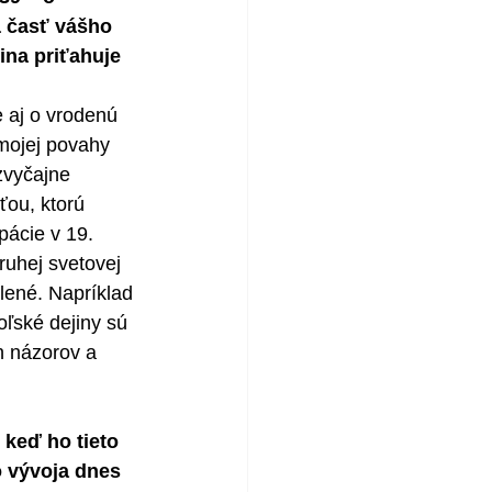
á časť vášho 
ina priťahuje 
 aj o vrodenú 
 mojej povahy 
zvyčajne 
ťou, ktorú 
pácie v 19. 
ruhej svetovej 
álené. Napríklad 
oľské dejiny sú 
h názorov a 
 keď ho tieto 
o vývoja dnes 