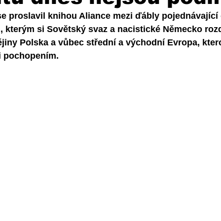
 proslavil knihou Aliance mezi ďábly pojednávající 
, kterým si Sovětský svaz a nacistické Německo rozd
ějiny Polska a vůbec střední a východní Evropa, ktero
i pochopením.