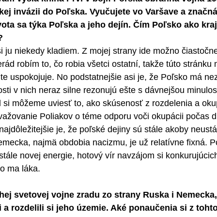
kej invázii do Poľska. Vyučujete vo Varšave a značn
ota sa týka Poľska a jeho dejín. Čím Poľsko ako kraj
?
 ju niekedy kladiem. Z mojej strany ide možno čiastočne
rád robím to, čo robia všetci ostatní, takže túto stránku
ite uspokojuje. No podstatnejšie asi je, že Poľsko má ne
osti v nich neraz silne rezonujú ešte s dávnejšou minulos
d si môžeme uviesť to, ako skúsenosť z rozdelenia a oku
važovanie Poliakov o téme odporu voči okupácii počas d
najdôležitejšie je, že poľské dejiny sú stále akoby neust
Nemecka, najmä obdobia nacizmu, je už relatívne fixná. P
stále novej energie, hotový vír navzájom si konkurujúcic
to ma láka.
hej svetovej vojne zradu zo strany Ruska i Nemecka,
i a rozdelili si jeho územie. Aké ponaučenia si z toht