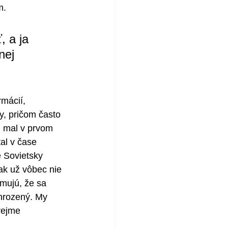
m. 
, a ja 
nej 
rmácií, 
y, pričom často 
i mal v prvom 
al v čase 
e Sovietsky 
šak už vôbec nie 
mujú, že sa 
ohrozený. My 
zrejme 