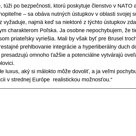
, túži po bezpečnosti, ktorú poskytuje členstvo v NATO 
hopiteľne – sa obáva nutných ústupkov v oblasti svojej s
az vyžaduje, najmä keď sa niektoré z týchto ústupkov zda
kym charakterom Poľska. Ja osobne nepochybujem, že ti
om priateľsky vyriešia. Mali by však byť pre Brusel troc
stajné prehlbovanie integrácie a hyperliberálny duch d
 presadzujú omnoho ťažšie a potenciálne vytvárajú oveľ
lovici.
ade luxus, aký si málokto môže dovoliť, a ja veľmi pochyb
cii v strednej Európe  realistickou možnosťou.“