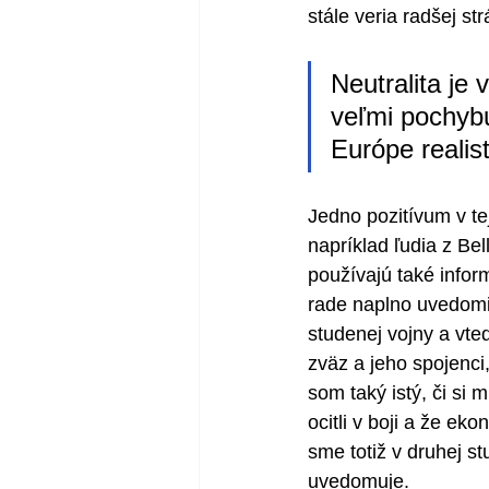
stále veria radšej s
Neutralita je 
veľmi pochybu
Európe realis
Jedno pozitívum v tej
napríklad ľudia z Be
používajú také infor
rade naplno uvedomiť
studenej vojny a vte
zväz a jeho spojenci,
som taký istý, či si
ocitli v boji a že ek
sme totiž v druhej stu
uvedomuje.