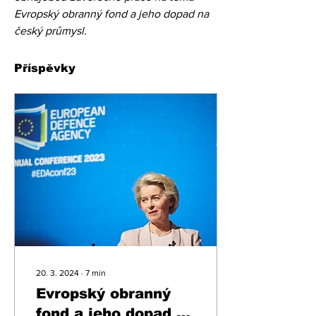
Evropský obranný fond a jeho dopad na 
český průmysl.
Příspěvky
20. 3. 2024
∙
7
min
Evropský obranný
fond a jeho dopad na