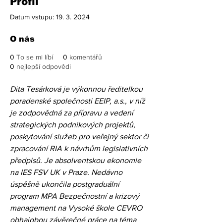
Profil
Datum vstupu: 19. 3. 2024
O nás
0
To se mi líbí
0
komentářů
0
nejlepší odpovědi
Dita Tesárková je výkonnou ředitelkou 
poradenské společnosti EEIP, a.s., v níž 
je zodpovědná za přípravu a vedení 
strategických podnikových projektů, 
poskytování služeb pro veřejný sektor či 
zpracování RIA k návrhům legislativních 
předpisů. Je absolventskou ekonomie 
na IES FSV UK v Praze. Nedávno 
úspěšně ukončila postgraduální 
program MPA Bezpečnostní a krizový 
management na Vysoké škole CEVRO 
obhajobou závěrečné práce na téma 