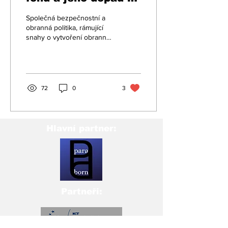
český průmysl
Společná bezpečnostní a
obranná politika, rámující
snahy o vytvoření obranné
identity EU, cílí na širokou
škálu aktérů a činností,...
72
0
3
Hlavní partner:
Partneři: