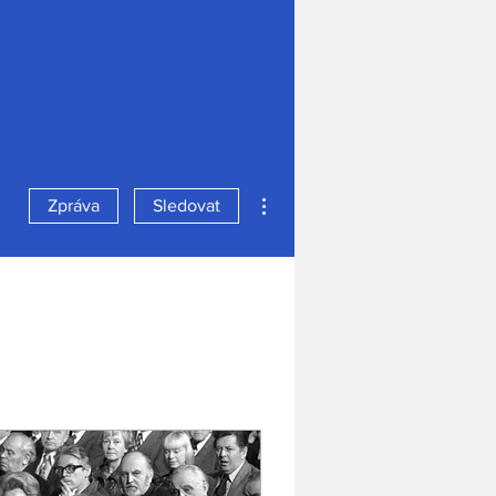
Další akce
Zpráva
Sledovat