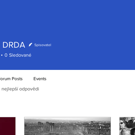
 DRDA
Spisovatel
0
Sledované
Forum Posts
Events
0
nejlepší odpovědi