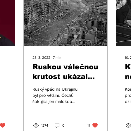
23. 3. 2022
∙
7
min
10.
Ruskou válečnou
K
krutost ukázalo
n
už Čečensko.
A
Ruský vpád na Ukrajinu
Ko
Svět ale nechtěl
n
byl pro většinu Čechů
pro
šokující, jen málokdo
oz
přijít o dobré
m
předpokládal, že k takové
Ant
vztahy s
agresi může dojít. Bylo tu
v
zá
ale také dost...
čes
Moskvou
s
1274
0
11
Její