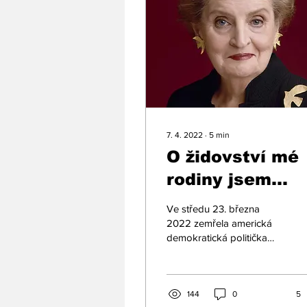
7. 4. 2022
∙
5
min
O židovství mé
rodiny jsem
nevěděla nic.
Ve středu 23. března
Vzpomínky
2022 zemřela americká
demokratická politička
Madeleine
Madeleine Albrightová.
Albrightové
Bylo jí 84 let a všeobecně
se ví, že pocházela z...
144
0
5