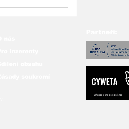
ějinách
Partneři:
O nás
Pro inzerenty
Sdílení obsahu
Zásady soukromí
y.