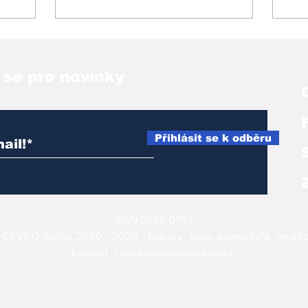
d
 se pro novinky
Přihlásit se k odběru
ISSN 2695-0782
 CEVRO Aréna 2020
- 2025
- Názory, blog, komentáře, analýz
Kontakt:
redakce@cevroarena.cz