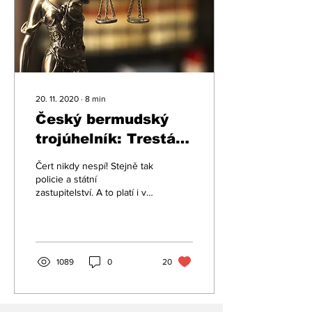
20. 11. 2020
∙
8
min
Český bermudský
trojúhelník: Trestání
firem by mělo být
Čert nikdy nespí! Stejně tak
mírnější, statistiky
policie a státní
zastupitelství. A to platí i v
jsou však alarmující
době covidové.
Koneckonců kdysi Vrchní
státní státní...
1089
0
20