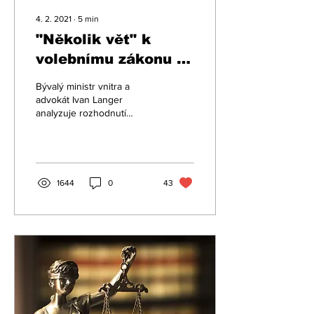
4. 2. 2021
∙
5
min
"Několik vět" k
volebnímu zákonu a
rozhodnutí
Bývalý ministr vnitra a
Ústavního soudu ČR
advokát Ivan Langer
analyzuje rozhodnutí
Ústavního soudu ve věci
zrušení částí volebního
zákona do Poslanecké...
1644
0
43