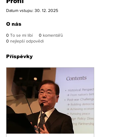
Profil
Datum vstupu: 30. 12. 2025
O nás
0
To se mi líbí
0
komentářů
0
nejlepší odpovědi
Příspěvky