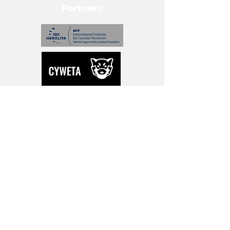
Partneři:
severokorejským vůdcem
Kim Čong-unem a
americkým prezidentem
Donaldem Trumpem v
roce...
Přihlašte se pro novinky