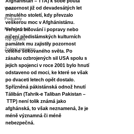
Afghanistan – TTA) k sobě poutá 
pozornost již od devadesátých let 
Video
minulého století, kdy převzalo 
Podcasty
veškerou moc v Afghánistánu. 
Hlavní zpráva
Veřejná bičování i popravy nebo 
ničení předislámských kulturních 
Top zpráva
památek mu zajistily pozornost 
Zpětný projektor
celého šokovaného světa. Po 
zásahu ozbrojených sil USA spolu s 
jejich spojenci v roce 2001 bylo hnutí 
odstaveno od moci, ke které se však 
po dvaceti letech opět dostalo. 
Spřízněná pákistánská odnož hnutí 
Tálibán (Tahrik-e Taliban Pakistan 
–
 TTP) není tolik známá jako 
afghánská, to však neznamená, že je 
méně významná či méně 
nebezpečná. 