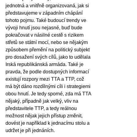
jednotná a vnitřně organizovaná, jak si 
představujeme v západním chápání 
tohoto pojmu. Také budoucí trendy ve 
vývoji hnutí jsou nejasné, buď bude 
pokračovat v násilné cestě s rizikem 
střetů se státní mocí, nebo se nějakým 
způsobem přemění na politický subjekt 
pro dosažení svých cílů, jako to udělala 
Irská republikánská armáda. Také je 
pravda, že podle dostupných informací 
existují rozpory mezi TTA a TTP, což 
má být dáno rozdílnými cíli i strategiemi 
obou hnutí. Je tedy sporné, zda má TTA 
nějaký, případně jak velký, vliv na 
představitele TTP, a tedy reálnou 
možnost nějak jejich přístup změnit, 
dovést je například k jednacímu stolu a 
udržet je při jednáních.