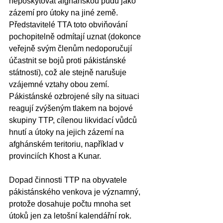
neposkytovat afghánskou půdu jako 
zázemí pro útoky na jiné země. 
Představitelé TTA toto obviňování 
pochopitelně odmítají uznat (dokonce 
veřejně svým členům nedoporučují 
účastnit se bojů proti pákistánské 
státnosti), což ale stejně narušuje 
vzájemné vztahy obou zemí. 
Pákistánské ozbrojené síly na situaci 
reagují zvýšeným tlakem na bojové 
skupiny TTP, cílenou likvidací vůdců 
hnutí a útoky na jejich zázemí na 
afghánském teritoriu, například v 
provinciích Khost a Kunar.
Dopad činnosti TTP na obyvatele 
pákistánského venkova je významný, 
protože dosahuje počtu mnoha set 
útoků jen za letošní kalendářní rok. 