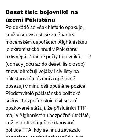
Deset tisíc bojovníků na 
území Pákistánu
Po dekádě se však historie opakuje, 
když v souvislosti se změnami v 
mocenském uspořádání Afghánistánu 
je extremistické hnutí v Pákistánu 
aktivnější. Značné počty bojovníků TTP 
(odhady jdou až do deseti tisíc osob) 
znovu ohrožují vojáky i civilisty na 
pákistánském území a opětovně 
obsazují v minulosti opuštěné pozice. 
Představitelé pákistánské politické 
scény i bezpečnostních sil si také 
opakovaně stěžují, že příslušníci TTP 
mají v Afghánistánu bezpečné útočiště, 
což je proti veřejně deklarované 
politice TTA, kdy se hnutí zavázalo 