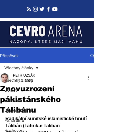
Příspěvek
Všechny články
PETR UZSÁK
Všechny články
14. 12. 2023
Znovuzrození
Domov
pákistánského
Zahraničí
Tálibánu
Bezpečnost
Radikální sunitské islamistické hnutí 
Panorama
Tálibán (Tahrik-e Taliban 
Rozhovory