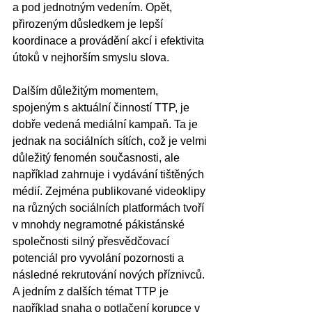
a pod jednotným vedením. Opět, 
přirozeným důsledkem je lepší 
koordinace a provádění akcí i efektivita 
útoků v nejhorším smyslu slova.
Dalším důležitým momentem, 
spojeným s aktuální činností TTP, je 
dobře vedená mediální kampaň. Ta je 
jednak na sociálních sítích, což je velmi 
důležitý fenomén současnosti, ale 
například zahrnuje i vydávání tištěných 
médií. Zejména publikované videoklipy 
na různých sociálních platformách tvoří 
v mnohdy negramotné pákistánské 
společnosti silný přesvědčovací 
potenciál pro vyvolání pozornosti a 
následné rekrutování nových příznivců. 
A jedním z dalších témat TTP je 
například snaha o potlačení korupce v 