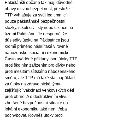
Pákistánští občané tak mají důvodné 
obavy o svou bezpečnost, přestože 
TTP vyhlašuje za svůj legitimní cíl 
pouze pákistánské bezpečnostní 
složky, nikoli civilisty nebo cizince na 
území Pákistánu. Je nesporné, že 
důsledky útoků na Pákistánce jsou 
kromě přímého násilí také v rovině 
náboženské, sociální i ekonomické. 
Často uváděné příklady jsou útoky TTP 
proti školním zařízením pro dívky nebo 
proti mešitám šíitského náboženského 
směru, ale TTP má také stát například 
za útoky na zdravotnické týmy 
zajišťující vakcinaci venkovských dětí 
proti obrně. A o destruktivním vlivu 
zhoršené bezpečnostní situace na 
lokální ekonomiku také není třeba 
pochybovat. Rovněž útoky proti 