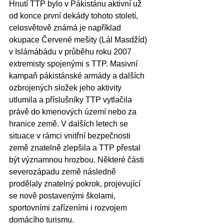
Hnutí TTP bylo v Pákistánu aktivní už 
od konce první dekády tohoto století, 
celosvětově známá je například 
okupace Červené mešity (Lál Masdžíd) 
v Islámábádu v průběhu roku 2007 
extremisty spojenými s TTP. Masivní 
kampaň pákistánské armády a dalších 
ozbrojených složek jeho aktivity 
utlumila a příslušníky TTP vytlačila 
právě do kmenových území nebo za 
hranice země. V dalších letech se 
situace v rámci vnitřní bezpečnosti 
země znatelně zlepšila a TTP přestal 
být významnou hrozbou. Některé části 
severozápadu země následně 
prodělaly znatelný pokrok, projevující 
se nově postavenými školami, 
sportovními zařízeními i rozvojem 
domácího turismu.