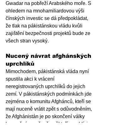
Gwadar na pobřeží Arabského moře. S 
ohledem na mnohamiliardovou výši 
čínských investic se dá předpokládat, 
že tlak na pákistánskou vládu kvůli 
zajištění bezpečnosti projektů bude ze 
všech stran vysoký.
Nucený návrat afghánských 
uprchlíků
Mimochodem, pákistánská vláda nyní 
spustila akci k vrácení 
neregistrovaných uprchlíků do jejich 
zemí. V pákistánských podmínkách jde 
zejména o komunitu Afghánců, kteří se 
mají nuceně vrátit zpět s odůvodněním, 
že Afghánistán je po skončení války 
bezpečná země a že někteří uprchlíci 
představují bezpečnostní riziko. 
Neregistrovaných osob má být v 