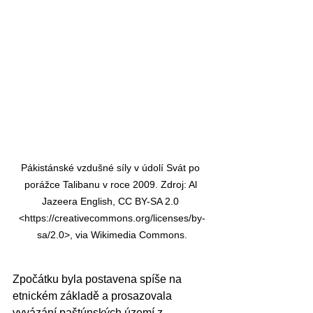
Pákistánské vzdušné síly v údolí Svát po 
porážce Talibanu v roce 2009. Zdroj: Al 
Jazeera English, CC BY-SA 2.0 
<https://creativecommons.org/licenses/by-
sa/2.0>, via Wikimedia Commons.
Zpočátku byla postavena spíše na 
etnickém základě a prosazovala 
vyvázání paštúnských území z 