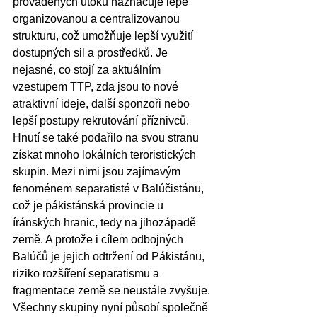
prováděných útoků naznačuje lépe 
organizovanou a centralizovanou 
strukturu, což umožňuje lepší využití 
dostupných sil a prostředků. Je 
nejasné, co stojí za aktuálním 
vzestupem TTP, zda jsou to nové 
atraktivní ideje, další sponzoři nebo 
lepší postupy rekrutování příznivců. 
Hnutí se také podařilo na svou stranu 
získat mnoho lokálních teroristických 
skupin. Mezi nimi jsou zajímavým 
fenoménem separatisté v Balúčistánu, 
což je pákistánská provincie u 
íránských hranic, tedy na jihozápadě 
země. A protože i cílem odbojných 
Balúčů je jejich odtržení od Pákistánu, 
riziko rozšíření separatismu a 
fragmentace země se neustále zvyšuje. 
Všechny skupiny nyní působí společně 