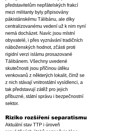
představitelům nepřátelských frakcí 
mezi militanty byly připisovány 
pákistánskému Tálibánu, ale díky 
centralizovanému vedení už k nim nyní 
nemá docházet. Navíc jsou místní 
obyvatelé, i přes vyznávání tradičních 
náboženských hodnot, zčásti proti 
rigidní verzi islámu prosazované 
Tálibánem. Všechny uvedené 
skutečnosti jsou příčinou útěku 
venkovanů z některých lokalit, čímž se 
z nich stávají vnitrostátní vysídlenci, a 
tak představují zátěž pro jejich 
příbuzné, státní správu i bezpečnostní 
sektor.
Riziko rozšíření separatismu
Aktuální stav TTP i úroveň 