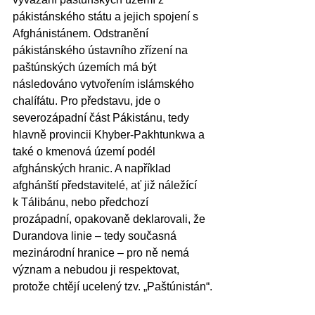
pákistánského státu a jejich spojení s 
Afghánistánem. Odstranění 
pákistánského ústavního zřízení na 
paštúnských územích má být 
následováno vytvořením islámského 
chalífátu. Pro představu, jde o 
severozápadní část Pákistánu, tedy 
hlavně provincii Khyber-Pakhtunkwa a 
také o kmenová území podél 
afghánských hranic. A například 
afghánští představitelé, ať již náležící 
k Tálibánu, nebo předchozí 
prozápadní, opakovaně deklarovali, že 
Durandova linie – tedy současná 
mezinárodní hranice – pro ně nemá 
význam a nebudou ji respektovat, 
protože chtějí ucelený tzv. „Paštúnistán“.