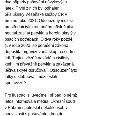
dva případy pašování návykových 
látek. První z nich byl odhalen 
příslušníky Vězeňské služby ČR v 
březnu roku 2021. Odsouzený muž si 
prostřednictvím rodinného příslušníka 
nechal zasílat pervitin a heroin ukrytý v 
psacích potřebách. O dva roky později, 
tj. v roce 2023, se porušení zákona 
dopustila organizovaná skupina sedmi 
lidí. Trojice vězňů naváděla civilisty, 
kteří jim převážně pervitin a zakázaná 
léčiva skrytě doručovali. Odsouzení tyto 
látky distribuovali mezi ostatní 
spoluvězně. 
Pro ilustraci si uveďme i případ, o němž 
letos informovala média: Okresní soud 
v Příbrami potrestal několik osob v 
souvislosti s pašováním drog do 