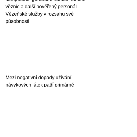
věznic a další pověřený personál 
Vězeňské služby v rozsahu své 
působnosti.  
Mezi negativní dopady užívání 
návykových látek patří primárně 
infekční choroby a předávkování 
drogami. Látky jsou často aplikovány 
pomocí injekčních stříkaček, jejichž 
nedostatek vede k půjčování či 
opakovanému používání. Tento jev 
vede k většímu výskytu infekčních 
chorob, jako jsou například hepatitida 