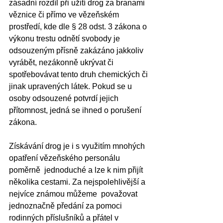
zásadní rozdíl při užití drog za branami 
věznice či přímo ve vězeňském 
prostředí, kde dle § 28 odst. 3 zákona o 
výkonu trestu odnětí svobody je 
odsouzeným přísně zakázáno jakkoliv 
vyrábět, nezákonně ukrývat či 
spotřebovávat tento druh chemických či 
jinak upravených látek. Pokud se u 
osoby odsouzené potvrdí jejich 
přítomnost, jedná se ihned o porušení 
zákona.  
Získávání drog je i s využitím mnohých 
opatření vězeňského personálu 
poměrně  jednoduché a lze k nim přijít 
několika cestami. Za nejspolehlivější a 
nejvíce známou můžeme  považovat 
jednoznačně předání za pomoci 
rodinných příslušníků a přátel v 