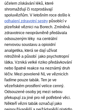
účelem získávání léků, které 
shromažďují či rozprodávají 
spoluvězňům. V letošním roce došlo k 
odhalení zdravotní sestry
 působící v 
plzeňské věznici na Borech. Zmíněná 
zdravotnice neoprávněně předávala 
odsouzeným léky  na centrální 
nervovou soustavu a opioidní 
analgetika, která se dají užívat 
nitrožilně a působí  jako psychotropní 
látka. Vzniká velké riziko předávkování 
nebo špatné reakce na neznámý druh 
léčiv. Mezi povolené NL ve věznicích 
řadíme pouze tabák. Ten je ve 
vězeňském prostření velice cenný. 
Odsouzené osoby jej mezi sebou 
překupují za jiné pro ně potřebné věci. 
Někteří vězni tabák označují jako 
nejpoužívanější a nejžádanější platidlo. 