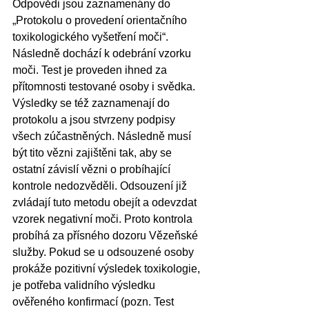
Odpovědi jsou zaznamenány do 
„Protokolu o provedení orientačního 
toxikologického vyšetření moči“. 
Následně dochází k odebrání vzorku 
moči. Test je proveden ihned za 
přítomnosti testované osoby i svědka. 
Výsledky se též zaznamenají do 
protokolu a jsou stvrzeny podpisy 
všech zúčastněných. Následně musí 
být tito vězni zajištěni tak, aby se 
ostatní závislí vězni o probíhající 
kontrole nedozvěděli. Odsouzení již 
zvládají tuto metodu obejít a odevzdat 
vzorek negativní moči. Proto kontrola 
probíhá za přísného dozoru Vězeňské 
služby. Pokud se u odsouzené osoby 
prokáže pozitivní výsledek toxikologie, 
je potřeba validního výsledku 
ověřeného konfirmací (pozn. Test 