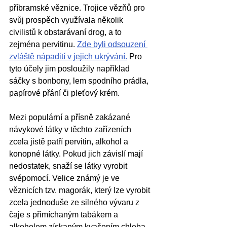
příbramské věznice. Trojice vězňů pro 
svůj prospěch využívala několik 
civilistů k obstarávaní drog, a to 
zejména pervitinu. 
Zde byli odsouzení 
zvláště nápadití v jejich ukrývání.
 Pro 
tyto účely jim posloužily například 
sáčky s bonbony, lem spodního prádla, 
papírové přání či pleťový krém. 
Mezi populární a přísně zakázané 
návykové látky v těchto zařízeních 
zcela jistě patří pervitin, alkohol a 
konopné látky. Pokud jich závislí mají 
nedostatek, snaží se látky vyrobit 
svépomocí. Velice známý je ve 
věznicích tzv. magorák, který lze vyrobit 
zcela jednoduše ze silného vývaru z 
čaje s přimíchaným tabákem a 
alkoholem získaným kvašením chleba, 