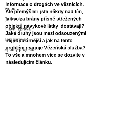
informace o drogách ve věznicích. 
Video
Ale přemýšleli  jste někdy nad tím, 
Podcasty
jak se za brány přísně střežených 
objektů návykové látky  dostávají? 
Hlavní zpráva
Jaké druhy jsou mezi odsouzenými 
Top zpráva
nejpopulárnější a jak na tento 
problém reaguje Vězeňská služba? 
Zpětný projektor
To vše a mnohem více se dozvíte v 
následujícím článku. 