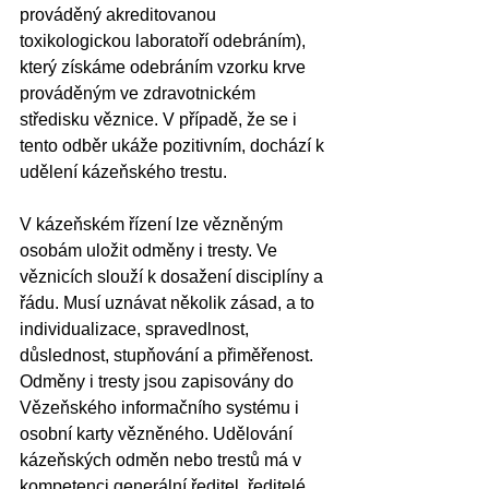
prováděný akreditovanou 
toxikologickou laboratoří odebráním), 
který získáme odebráním vzorku krve 
prováděným ve zdravotnickém 
středisku věznice. V případě, že se i 
tento odběr ukáže pozitivním, dochází k 
udělení kázeňského trestu.  
V kázeňském řízení lze vězněným 
osobám uložit odměny i tresty. Ve 
věznicích slouží k dosažení disciplíny a 
řádu. Musí uznávat několik zásad, a to 
individualizace, spravedlnost, 
důslednost, stupňování a přiměřenost. 
Odměny i tresty jsou zapisovány do 
Vězeňského informačního systému i 
osobní karty vězněného. Udělování 
kázeňských odměn nebo trestů má v 
kompetenci generální ředitel. ředitelé 