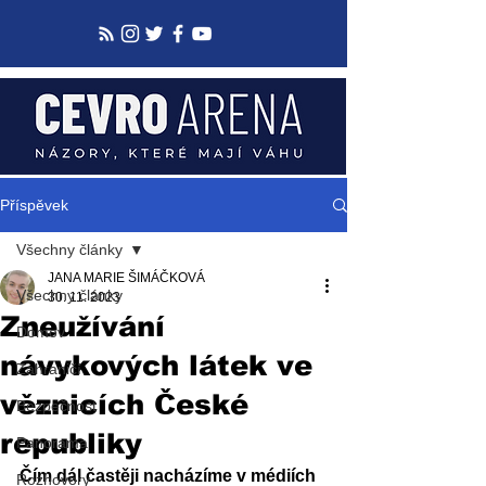
Příspěvek
Všechny články
JANA MARIE ŠIMÁČKOVÁ
Všechny články
30. 11. 2023
Zneužívání
Domov
návykových látek ve
Zahraničí
věznicích České
Bezpečnost
republiky
Panorama
Čím dál častěji nacházíme v médiích 
Rozhovory