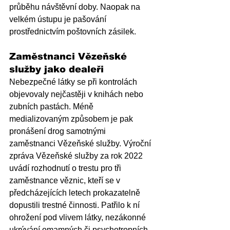
průběhu návštěvní doby. Naopak na 
velkém ústupu je pašování 
prostřednictvím poštovních zásilek. 
Zaměstnanci Vězeňské 
služby jako dealeři
Nebezpečné látky se při kontrolách 
objevovaly nejčastěji v knihách nebo 
zubních pastách. Méně 
medializovaným způsobem je pak 
pronášení drog samotnými 
zaměstnanci Vězeňské služby. Výroční 
zpráva Vězeňské služby za rok 2022 
uvádí rozhodnutí o trestu pro tři 
zaměstnance věznic, kteří se v 
předcházejících letech prokazatelně 
dopustili trestné činnosti. Patřilo k ní 
ohrožení pod vlivem látky, nezákonné 
ukrývání omamných či psychotropních 