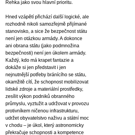
Řehka jako svou hlavní prioritu.
Hned vzápětí přichází další logické, ale 
rozhodně nikoli samozřejmě přijímané 
stanovisko, a sice že bezpečnost státu 
není jen otázkou armády. A dokonce 
ani obrana státu (jako podmnožina 
bezpečnosti) není jen úkolem armády. 
Každý, kdo má krapet fantazie a 
dokáže si jen představit i jen 
nejnutnější potřeby bránícího se státu, 
okamžitě cítí, že schopnost mobilizovat 
lidské zdroje a materiální prostředky, 
zesílit výkon podniků obranného 
průmyslu, vyztužit a udržovat v provozu 
protivníkem ničenou infrastrukturu, 
udržet obyvatelstvo naživu a státní moc 
v chodu – je úkol, který astronomicky 
překračuje schopnosti a kompetence 