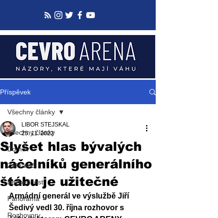
Příspěvek
Všechny články
LIBOR STEJSKAL
Všechny články
25. 11. 2022
Slyšet hlas bývalých
Domov
náčelníků generálního
Zahraničí
štábu je užitečné
Bezpečnost
Armádní generál ve výslužbě Jiří 
Panorama
Šedivý vedl 30. října rozhovor s 
Rozhovory