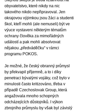
obyvatelstvo, které nikdy na nic 
takového nikdo nepřipravoval. Jen 
okrajovou výjimkou jsou žáci a studenti 
škol, kteří mohli (ale nemuseli) být ve 
výuce vystaveni některým tématům 
ochrany člověka za mimořádných 
událostí a pak mohli absolvovat 
nějakou „předváděčku“ v rámci 
programu POKOS. 
Je možné, že český obranný průmysl 
by překvapil příjemně, a to i díky 
penetraci bývalými vojáky, což bylo v 
minulosti často kritizováno, třeba v 
případě Czechoslovak Group, která 
angažovala mnoho schopných 
odcházejících důstojníků. I výkon 
zbrojního průmyslu by však byl závislý 