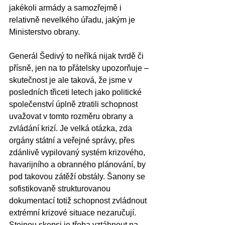
jakékoli armády a samozřejmě i 
relativně nevelkého úřadu, jakým je 
Ministerstvo obrany. 
Generál Šedivý to neříká nijak tvrdě či 
přísně, jen na to přátelsky upozorňuje – 
skutečnost je ale taková, že jsme v 
posledních třiceti letech jako politické 
společenství úplně ztratili schopnost 
uvažovat v tomto rozměru obrany a 
zvládání krizí. Je velká otázka, zda 
orgány státní a veřejné správy, přes 
zdánlivě vypilovaný systém krizového, 
havarijního a obranného plánování, by 
pod takovou zátěží obstály. Šanony se 
sofistikovaně strukturovanou 
dokumentací totiž schopnost zvládnout 
extrémní krizové situace nezaručují. 
Stejnou skepsi je třeba vztáhnout na 