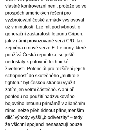
vlastně kontroverzní není, protože se ve 
prospěch amerických řešení pro 
vyzbrojování české armády vyslovoval 
už v minulosti. Lze mít pochybnosti o 
generační zastaralosti letounu Gripen, 
jak v námi provozované verzi C/D, tak 
zejména u nové verze E. Letouny, které 
používá Česká republika, se ještě 
nedostaly k polovině technické 
životnosti. Potenciál pro rozšíření jejich 
schopností do skutečného „multirole 
fighteru“ byl českou stranou využit 
zatím jen velmi částečně. A ani při 
pohledu na použití nadzvukového 
bojového letounu primárně v aliančním 
rámci nelze přehlédnout přinejmenším 
dílčí výhody vyšší „biodiverzity“ – tedy 
že všichni spojenci nenasazují pouze 