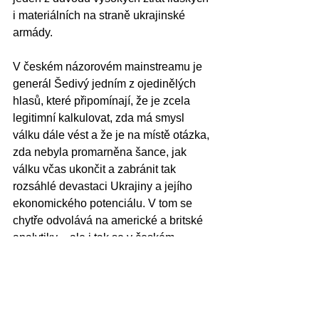
i materiálních na straně ukrajinské 
armády. 
V českém názorovém mainstreamu je 
generál Šedivý jedním z ojedinělých 
hlasů, které připomínají, že je zcela 
legitimní kalkulovat, zda má smysl 
válku dále vést a že je na místě otázka, 
zda nebyla promarněna šance, jak 
válku včas ukončit a zabránit tak 
rozsáhlé devastaci Ukrajiny a jejího 
ekonomického potenciálu. V tom se 
chytře odvolává na americké a britské 
analytiky – ale i tak se v českém 
kontextu jedná o odvážné sdělení.