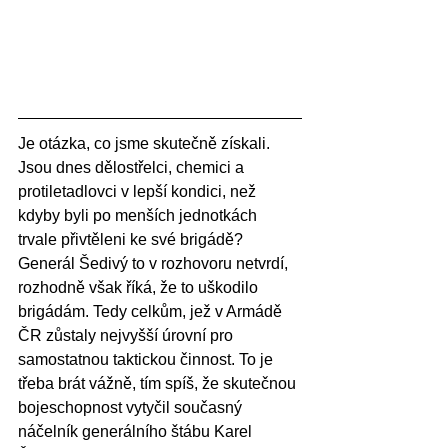
Je otázka, co jsme skutečně získali. 
Jsou dnes dělostřelci, chemici a 
protiletadlovci v lepší kondici, než 
kdyby byli po menších jednotkách 
trvale přivtěleni ke své brigádě? 
Generál Šedivý to v rozhovoru netvrdí, 
rozhodně však říká, že to uškodilo 
brigádám. Tedy celkům, jež v Armádě 
ČR zůstaly nejvyšší úrovní pro 
samostatnou taktickou činnost. To je 
třeba brát vážně, tím spíš, že skutečnou 
bojeschopnost vytyčil současný 
náčelník generálního štábu Karel 