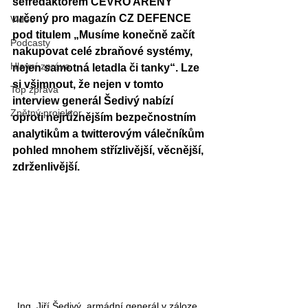
šéfredaktorem CEVRO ARENY 
určený pro magazín CZ DEFENCE 
Video
pod titulem „Musíme konečně začít 
Podcasty
nakupovat celé zbraňové systémy, 
Hlavní zpráva
nejen samotná letadla či tanky“. Lze 
si všimnout, že nejen v tomto 
Top zpráva
interview generál Šedivý nabízí 
Zpětný projektor
oproti nejrůznějším bezpečnostním 
analytikům a twitterovým válečníkům 
pohled mnohem střízlivější, věcnější, 
zdrženlivější.
Ing. Jiří Šedivý, armádní generál v záloze, 