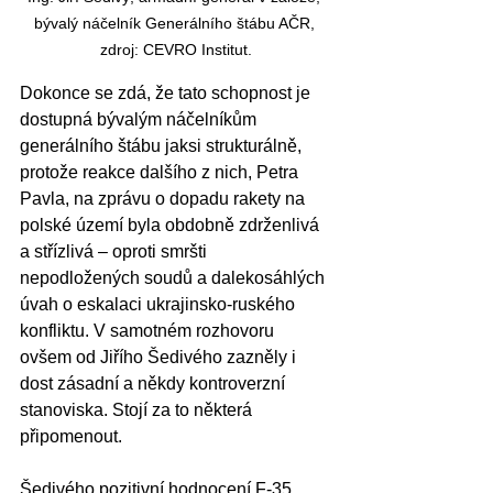
bývalý náčelník Generálního štábu AČR, 
zdroj: CEVRO Institut.
Dokonce se zdá, že tato schopnost je 
dostupná bývalým náčelníkům 
generálního štábu jaksi strukturálně, 
protože reakce dalšího z nich, Petra 
Pavla, na zprávu o dopadu rakety na 
polské území byla obdobně zdrženlivá 
a střízlivá – oproti smršti 
nepodložených soudů a dalekosáhlých 
úvah o eskalaci ukrajinsko-ruského 
konfliktu. V samotném rozhovoru 
ovšem od Jiřího Šedivého zazněly i 
dost zásadní a někdy kontroverzní 
stanoviska. Stojí za to některá 
připomenout.
Šedivého pozitivní hodnocení F-35 