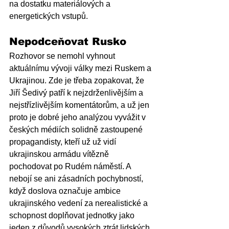
na dostatku materiálových a 
energetických vstupů.
Nepodceňovat Rusko
Rozhovor se nemohl vyhnout 
aktuálnímu vývoji války mezi Ruskem a 
Ukrajinou. Zde je třeba zopakovat, že 
Jiří Šedivý patří k nejzdrženlivějším a 
nejstřízlivějším komentátorům, a už jen 
proto je dobré jeho analýzou vyvážit v 
českých médiích solidně zastoupené 
propagandisty, kteří už už vidí 
ukrajinskou armádu vítězně 
pochodovat po Rudém náměstí. A 
nebojí se ani zásadních pochybností, 
když doslova označuje ambice 
ukrajinského vedení za nerealistické a 
schopnost doplňovat jednotky jako 
jeden z důvodů vysokých ztrát lidských 