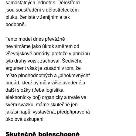
samostatných jednotek. Dělostřelci 
jsou soustředěni v dělostřeleckém 
pluku, ženisté v ženijním a tak 
podobně. 
Tento model dnes převážně 
nevnímáme jako úkrok směrem od 
vševojskové armády, protože v principu 
tyto druhy vojsk zachoval. Šedivého 
argument však je zásadní v tom, že 
místo plnohodnotných a „plnokrevných“ 
brigád, které by měly výše uvedené a 
další složky (třeba logistika, 
elektronický boj) organicky a trvale ve 
svém svazku, máme skutečně jen 
jakási napůl vystavěná, předpřipravená 
úkolová uskupení.
Skutečně bojeschopné 