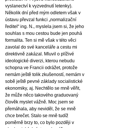
vyslanectví k vyzvednutí letenky). 
Několik dní před mým odletem však v 
ústavu převzal funkci „normalizační 
ředitel“ ing. N., myslela jsem si, že jeho 
souhlas s mou cestou bude jen pouhá 
formalita. Ten si mě však v této věci 
zavolal do své kanceláře a cestu mi 
direktivně zakázal. Mluvil o plíživé 
ideologické diverzi, kterou nebudu 
schopna ve Francii odrážet, protože 
nemám ještě tolik zkušeností, nemám v 
sobě ještě pevné základy socialistické 
ekonomiky, aj. Nechtělo se mně věřit, 
že může něco takového graduovaný 
člověk myslet vážně. Moc jsem se 
přemáhala, aby neviděl, že se mně 
chce brečet. Stalo se mně tudíž 
poměrně brzy to, co bylo později v 