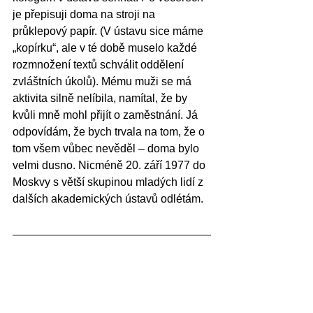
je přepisuji doma na stroji na 
průklepový papír. (V ústavu sice máme 
„kopírku“, ale v té době muselo každé 
rozmnožení textů schválit oddělení 
zvláštních úkolů). Mému muži se má 
aktivita silně nelíbila, namítal, že by 
kvůli mně mohl přijít o zaměstnání. Já 
odpovídám, že bych trvala na tom, že o 
tom všem vůbec nevěděl – doma bylo 
velmi dusno. Nicméně 20. září 1977 do 
Moskvy s větší skupinou mladých lidí z 
dalších akademických ústavů odlétám.