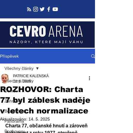
Příspěvek
Všechny články
PATRICIE KALENSKÁ
Všechny články
12. 5. 2025
ROZHOVOR: Charta
Domov
77 byl záblesk naděje
Zahraničí
v letech normalizace
Bezpečnost
Aktualizováno:
14. 5. 2025
Panorama
Charta 77, občanské hnutí a zároveň 
Rozhovory
dokument z roku 1977, otevřeně 