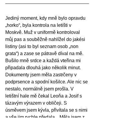
Jediný moment, kdy mně bylo opravdu 
„horko“, byla kontrola na letišti v 
Moskvě. Muž v uniformě kontroloval 
můj pas a souběžně nahlížel do jakési 
listiny (asi to byl seznam osob „non 
grata“) a zase se pátravě díval na mě. 
Bušilo mně srdce a každá vteřina mi 
připadala dlouhá jako několik minut. 
Dokumenty jsem měla zastrčeny v 
podprsence a spodní košilce. Ale nic se 
nestalo, normálně jsem prošla. V 
letištní hale mě čekal Leoňa a Josif s 
tázavým výrazem v obličeji. S 
úsměvem jsem kývla, přivítala se s nimi 
a vše jim rychle předala... Měla jsem z 
toho dobrý pocit a vykompenzovala 
jsem si mnohé složité pocity, které jsem 