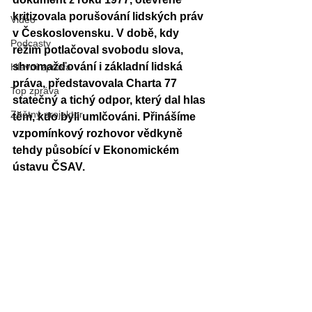
kritizovala porušování lidských práv 
Video
v Československu. V době, kdy 
Podcasty
režim potlačoval svobodu slova, 
shromažďování i základní lidská 
Hlavní zpráva
práva, představovala Charta 77 
Top zpráva
statečný a tichý odpor, který dal hlas 
Zpětný projektor
těm, kdo byli umlčováni. Přinášíme 
vzpomínkový rozhovor vědkyně 
tehdy působící v Ekonomickém 
ústavu ČSAV.