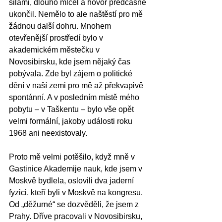
silami, dlouho mlčel a hovor předčasně 
ukončil. Nemělo to ale naštěstí pro mě 
žádnou další dohru. Mnohem 
otevřenější prostředí bylo v 
akademickém městečku v 
Novosibirsku, kde jsem nějaký čas 
pobývala. Zde byl zájem o politické 
dění v naší zemi pro mě až překvapivě 
spontánní. A v posledním místě mého 
pobytu – v Taškentu – bylo vše opět 
velmi formální, jakoby události roku 
1968 ani neexistovaly.
Proto mě velmi potěšilo, když mně v 
Gastinice Akademije nauk, kde jsem v 
Moskvě bydlela, oslovili dva jaderní 
fyzici, kteří byli v Moskvě na kongresu. 
Od „děžurné“ se dozvěděli, že jsem z 
Prahy. Dříve pracovali v Novosibirsku, 