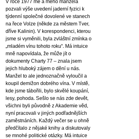
V roce 1977 mě a mého manžela 
pozvali výše uvedení jaderní fyzici k 
týdenní společné dovolené ve stanech 
na řece Volze (někde za městem Tver, 
dříve Kalinin). V korespondenci, kterou 
jsme si vyměnili, byla zvláštní zmínka o 
„mladém vínu tohoto roku“. Má intuice 
mně napovídala, že může jít o 
dokumenty Charty 77 – znala jsem 
jejich hluboký zájem o dění u nás. 
Manžel to ale jednoznačně vyloučil a 
koupil demižon dobrého vína. V místě, 
kde jsme tábořili, bylo skvělé koupání, 
lesy, pohoda. Sešlo se nás zde devět, 
všichni byli původně z Akademie věd, 
nyní pracovali v jiných podřadnějších 
zaměstnáních. Každý večer se u ohně 
předčítalo z nějaké knihy a diskutovaly 
se mnohé politické otázky. Má intuice 