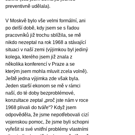
preventivně udělala). 
V Moskvě bylo vše velmi formální, ani 
po delší době, kdy jsem se s řadou 
pracovníků již trochu sblížila, se mě 
nikdo nezeptal na rok 1968 a stávající 
situaci v naší zemi (výjimkou byl jediný 
kolega, kterého jsem již znala z 
několika konferencí v Praze a se 
kterým jsem mohla mluvit zcela volně). 
Ještě jedna výjimka zde však byla. 
Jeden starší ekonom se mě v rámci 
naší, do té doby bezproblémové, 
konzultace zeptal „proč jste nám v roce 
1968 plivali do tváře“? Když jsem 
odpověděla, že jsme nepotřebovali cizí 
vojenskou pomoc, že jsme byli schopni 
vyřešit si své vnitřní problémy vlastními 