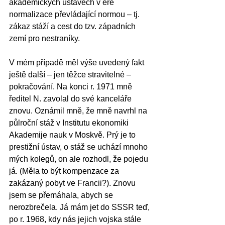
akademických ústavech v éře 
normalizace převládající normou – tj. 
zákaz stáží a cest do tzv. západních 
zemí pro nestraníky.
V mém případě měl výše uvedený fakt 
ještě další – jen těžce stravitelné – 
pokračování. Na konci r. 1971 mně 
ředitel N. zavolal do své kanceláře 
znovu. Oznámil mně, že mně navrhl na 
půlroční stáž v Institutu ekonomiki 
Akademije nauk v Moskvě. Prý je to 
prestižní ústav, o stáž se uchází mnoho 
mých kolegů, on ale rozhodl, že pojedu 
já. (Měla to být kompenzace za 
zakázaný pobyt ve Francii?). Znovu 
jsem se přemáhala, abych se 
nerozbrečela. Já mám jet do SSSR teď, 
po r. 1968, kdy nás jejich vojska stále 