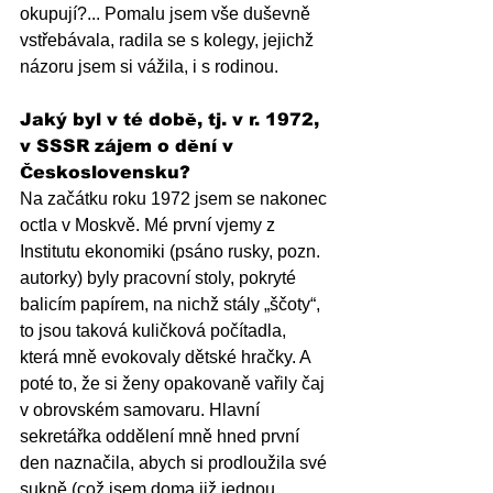
okupují?... Pomalu jsem vše duševně 
vstřebávala, radila se s kolegy, jejichž 
názoru jsem si vážila, i s rodinou.
Jaký byl v té době, tj. v r. 1972, 
v SSSR zájem o dění v 
Československu?
Na začátku roku 1972 jsem se nakonec 
octla v Moskvě. Mé první vjemy z 
Institutu ekonomiki (psáno rusky, pozn. 
autorky) byly pracovní stoly, pokryté 
balicím papírem, na nichž stály „ščoty“, 
to jsou taková kuličková počítadla, 
která mně evokovaly dětské hračky. A 
poté to, že si ženy opakovaně vařily čaj 
v obrovském samovaru. Hlavní 
sekretářka oddělení mně hned první 
den naznačila, abych si prodloužila své 
sukně (což jsem doma již jednou 