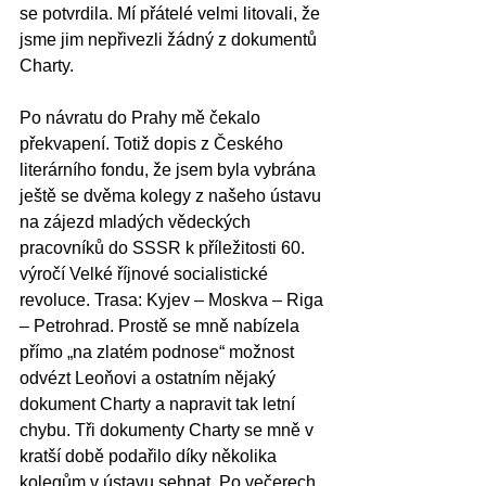
se potvrdila. Mí přátelé velmi litovali, že 
jsme jim nepřivezli žádný z dokumentů 
Charty.
Po návratu do Prahy mě čekalo 
překvapení. Totiž dopis z Českého 
literárního fondu, že jsem byla vybrána 
ještě se dvěma kolegy z našeho ústavu 
na zájezd mladých vědeckých 
pracovníků do SSSR k příležitosti 60. 
výročí Velké říjnové socialistické 
revoluce. Trasa: Kyjev – Moskva – Riga 
– Petrohrad. Prostě se mně nabízela 
přímo „na zlatém podnose“ možnost 
odvézt Leoňovi a ostatním nějaký 
dokument Charty a napravit tak letní 
chybu. Tři dokumenty Charty se mně v 
kratší době podařilo díky několika 
kolegům v ústavu sehnat. Po večerech 