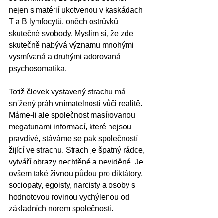
nejen s matérií ukotvenou v kaskádach 
T a B lymfocytů, oněch ostrůvků 
skutečné svobody. Myslim si, že zde 
skutečně nabývá významu mnohými 
vysmívaná a druhými adorovaná 
psychosomatika. 
Totiž človek vystavený strachu má 
snížený práh vnímatelnosti vůči realitě. 
Máme-li ale společnost masírovanou 
megatunami informací, které nejsou 
pravdivé, stáváme se pak společností 
žijící ve strachu. Strach je špatný rádce, 
vytváří obrazy nechtěné a neviděné. Je 
ovšem také živnou půdou pro diktátory, 
sociopaty, egoisty, narcisty a osoby s 
hodnotovou rovinou vychýlenou od 
základních norem společnosti. 