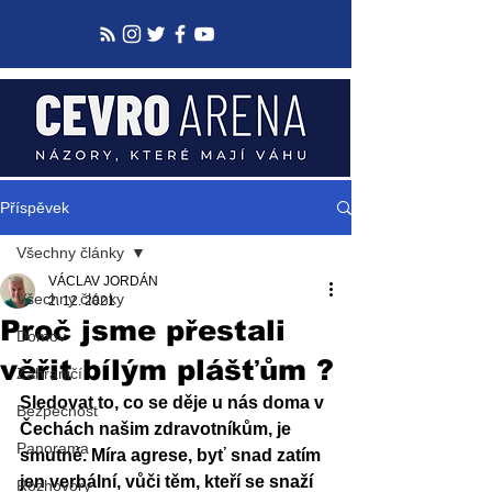
Příspěvek
Všechny články
VÁCLAV JORDÁN
Všechny články
2. 12. 2021
Proč jsme přestali
Domov
věřit bílým plášťům ?
Zahraničí
Sledovat to, co se děje u nás doma v 
Bezpečnost
Čechách našim zdravotníkům, je 
Panorama
smutné. Míra agrese, byť snad zatím 
jen verbální, vůči těm, kteří se snaží 
Rozhovory