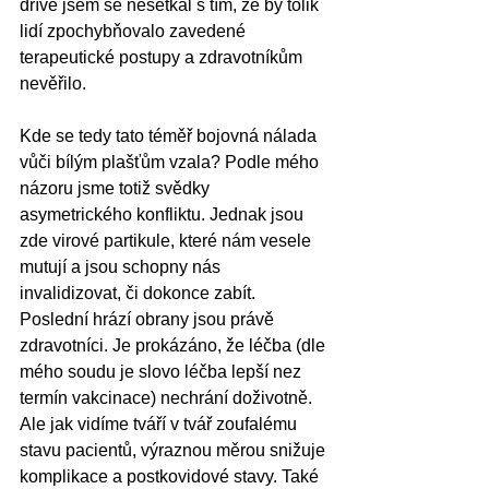
dříve jsem se nesetkal s tím, že by tolik 
lidí zpochybňovalo zavedené 
terapeutické postupy a zdravotníkům 
nevěřilo. 
Kde se tedy tato téměř bojovná nálada 
vůči bílým plašťům vzala? Podle mého 
názoru jsme totiž svědky 
asymetrického konfliktu. Jednak jsou 
zde virové partikule, které nám vesele 
mutují a jsou schopny nás 
invalidizovat, či dokonce zabít. 
Poslední hrází obrany jsou právě 
zdravotníci. Je prokázáno, že léčba (dle 
mého soudu je slovo léčba lepší nez 
termín vakcinace) nechrání doživotně. 
Ale jak vidíme tváří v tvář zoufalému 
stavu pacientů, výraznou měrou snižuje 
komplikace a postkovidové stavy. Také 