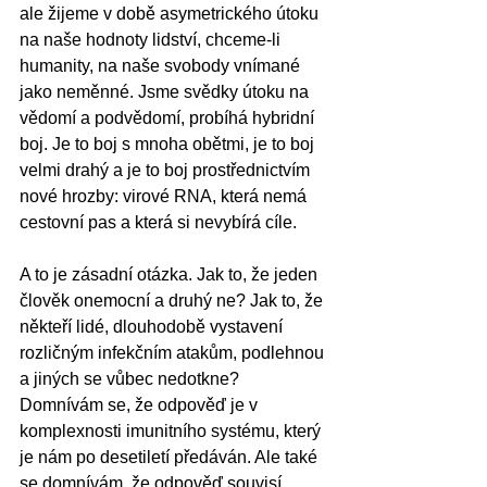
ale žijeme v době asymetrického útoku 
na naše hodnoty lidství, chceme-li 
humanity, na naše svobody vnímané 
jako neměnné. Jsme svědky útoku na 
vědomí a podvědomí, probíhá hybridní 
boj. Je to boj s mnoha obětmi, je to boj 
velmi drahý a je to boj prostřednictvím 
nové hrozby: virové RNA, která nemá 
cestovní pas a která si nevybírá cíle. 
A to je zásadní otázka. Jak to, že jeden 
člověk onemocní a druhý ne? Jak to, že 
někteří lidé, dlouhodobě vystavení 
rozličným infekčním atakům, podlehnou 
a jiných se vůbec nedotkne? 
Domnívám se, že odpověď je v 
komplexnosti imunitního systému, který 
je nám po desetiletí předáván. Ale také 
se domnívám, že odpověď souvisí 