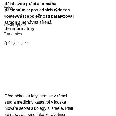
dělat svou práci a pomáhat 
Video
pacientům, v posledních týdnech 
Podcasty
roste. Část společnosti paralyzoval 
strach a nenávist šířená 
Hlavní zpráva
dezinformátory.
Top zpráva
Zpětný projektor
Před několika lety jsem se v rámci 
studia medicíny katastrof v italské 
Novaře setkal s kolegy z Izraele. Ptali 
se nás, zda jsme jako zdravotníci 