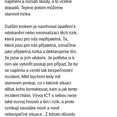
naplnění a rozsah škody, a to včetně 
dopadů. Teprve potom můžeme 
stanovit rizika.
Dalším krokem je navrhnout opatření k 
odstranění nebo minimalizaci těch rizik, 
která jsou pro nás nepřijatelná. Ta, 
která jsou pro nás přijatelná, označíme 
jako přijatelná rizika a deklarujeme tím, 
že jsme si jich vědomi. Je potřeba si k 
nim ale vytvořit postup pro případ, že by 
se naplnila a vznikl tak bezpečnostní 
incident. Měli bychom tedy mít 
stanoven postup, co v takové situaci 
dělat, koho kontaktovat, kam a jak tento 
incident hlásit. Vývoj ICT s sebou nese 
také rozvoj hrozeb a tím i rizik, a proto 
vznikají neustále nové a nové 
nebezpečné situace.  Z tohoto důvodu 