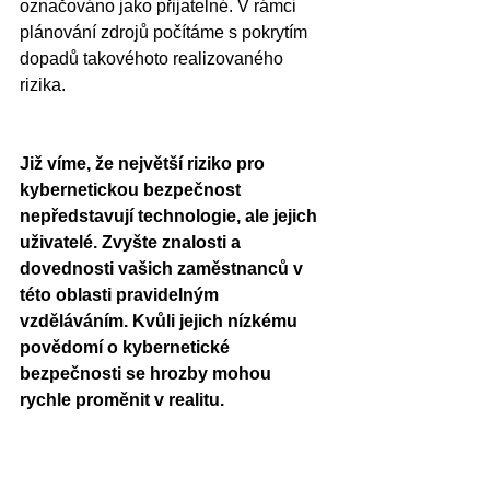
označováno jako přijatelné. V rámci 
plánování zdrojů počítáme s pokrytím 
dopadů takovéhoto realizovaného 
rizika.
Vzdělávejte pracovníky a zabezpečte 
svá aktiva
Již víme, že největší riziko pro 
kybernetickou bezpečnost 
nepředstavují technologie, ale jejich 
uživatelé. Zvyšte znalosti a 
dovednosti vašich zaměstnanců v 
této oblasti pravidelným 
vzděláváním. Kvůli jejich nízkému 
povědomí o kybernetické 
bezpečnosti se hrozby mohou 
rychle proměnit v realitu. 