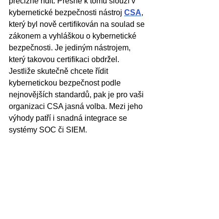
precizně řídit. Přesně k tomu slouží v 
kybernetické bezpečnosti nástroj 
CSA
, 
který byl nově certifikován na soulad se 
zákonem a vyhláškou o kybernetické 
bezpečnosti. Je jediným nástrojem, 
který takovou certifikaci obdržel. 
Jestliže skutečně chcete řídit 
kybernetickou bezpečnost podle 
nejnovějších standardů, pak je pro vaši 
organizaci CSA jasná volba. Mezi jeho 
výhody patří i snadná integrace se 
systémy SOC či SIEM.  
Nevystavujte svoji organizaci nadále 
riziku prolomení kybernetické 
bezpečnosti. Napište si o ukázku 
tohoto nástroje ještě dnes a odhalte, 
jaké všechny výzvy vám pomůže 
vyřešit.