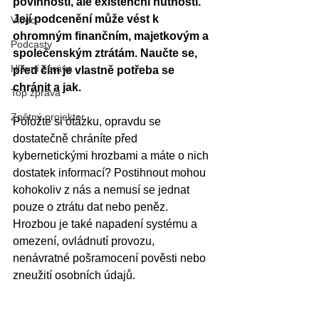
povinností, ale existenční nutností. 
Její podcenění může vést k 
Video
ohromným finančním, majetkovým a 
Podcasty
společenským ztrátám. Naučte se, 
Hlavní zpráva
před čím je vlastně potřeba se 
chránit a jak.  
Top zpráva
Zpětný projektor
Položte si otázku, opravdu se 
dostatečně chráníte před 
kybernetickými hrozbami a máte o nich 
dostatek informací? Postihnout mohou 
kohokoliv z nás a nemusí se jednat 
pouze o ztrátu dat nebo peněz. 
Hrozbou je také napadení systému a 
omezení, ovládnutí provozu, 
nenávratné pošramocení pověsti nebo 
zneužití osobních údajů. 