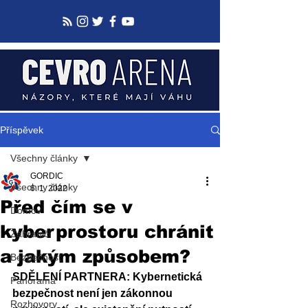
Příspěvek
Všechny články
GORDIC
Všechny články
6. 1. 2022
Před čím se v
Domov
kyberprostoru chránit
Zahraničí
a jakým způsobem?
Bezpečnost
SDĚLENÍ PARTNERA: Kybernetická 
Panorama
bezpečnost není jen zákonnou 
Rozhovory