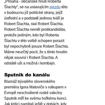
„Přísaha - občanské hnutí Roberta 
Šlachty“, se na ustavujícím 
sjezdu
 této 
v budoucnu již politické strany, jejíž 
ústřední a v podstatě jedinou tváří je 
Robert Šlachta, stal Robert Šlachta. 
Robert Šlachta neměl protikandidáta, 
protože jediným, kdo byl Roberta 
Šlachtu v této volbě schopen porazit 
byl nepochybně pouze Robert Šlachta. 
Máme neurčitý pocit, že s tímto hnutím 
nějak souvisí i Robert Šlachta. A 
odstáté uši a možná i kombajn.
Sputnik do kanálu 
Blamáž bývalého slovenského 
premiéra Igora Matoviče s nákupem v 
Evropě neschválené ruské vakcíny 
Sputnik míří ke svému hořkému konci. 
Jak kritici namítali ještě v dobách, kdy 