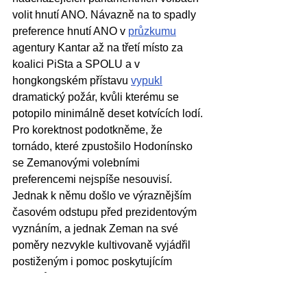
volit hnutí ANO. Návazně na to spadly 
preference hnutí ANO v 
průzkumu
agentury Kantar až na třetí místo za 
koalici PiSta a SPOLU a v 
hongkongském přístavu 
vypukl
dramatický požár, kvůli kterému se 
potopilo minimálně deset kotvících lodí. 
Pro korektnost podotkněme, že 
tornádo, které zpustošilo Hodonínsko 
se Zemanovými volebními 
preferencemi nejspíše nesouvisí. 
Jednak k němu došlo ve výraznějším 
časovém odstupu před prezidentovým 
vyznáním, a jednak Zeman na své 
poměry nezvykle kultivovaně vyjádřil 
postiženým i pomoc poskytujícím 
občanům svou celkem upřímně 
působící podporu.