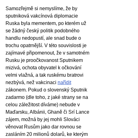
Samozřejmě si nemyslíme, že by 
sputniková vakcínová diplomacie 
Ruska byla mementem, po kterém už 
se žádný český politik podobného 
handlu nedopustí, ale snad bude o 
trochu opatrnější. V této souvislosti je 
zajímavé připomenout, že v samotném 
Rusku je proočkovanost Sputnikem 
mizivá, ochota obyvatel k očkování 
velmi vlažná, a tak ruskému bratrovi 
nezbývá, než vakcinaci 
nařídit
zákonem. Pokud o slovenský Sputnik 
zadarmo (dle toho, z jaké strany se na 
celou záležitost díváme) nebude v 
Maďarsku, Albánii, Ghaně či Srí Lance 
zájem, možná by jej mohli Slováci 
věnovat Rusům jako dar rovnou se 
zasláním 20 milionů dolarů, ke kterým 