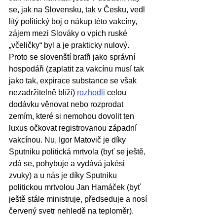
se, jak na Slovensku, tak v Česku, vedl 
lítý politický boj o nákup této vakcíny, 
zájem mezi Slováky o vpich ruské 
„včeličky“ byl a je prakticky nulový. 
Proto se slovenští bratři jako správní 
hospodáři (zaplatit za vakcínu musí tak 
jako tak, expirace substance se však 
nezadržitelně blíží) 
rozhodli
 celou 
dodávku věnovat nebo rozprodat 
zemím, které si nemohou dovolit ten 
luxus očkovat registrovanou západní 
vakcínou. Nu, Igor Matovič je díky 
Sputniku politická mrtvola (byť se ještě, 
zdá se, pohybuje a vydává jakési 
zvuky) a u nás je díky Sputniku 
politickou mrtvolou Jan Hamáček (byť 
ještě stále ministruje, předseduje a nosí 
červený svetr nehledě na teploměr). 