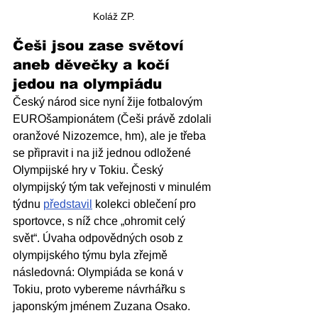
Koláž ZP.
Češi jsou zase světoví 
aneb děvečky a kočí 
jedou na olympiádu
Český národ sice nyní žije fotbalovým 
EUROšampionátem (Češi právě zdolali 
oranžové Nizozemce, hm), ale je třeba 
se připravit i na již jednou odložené 
Olympijské hry v Tokiu. Český 
olympijský tým tak veřejnosti v minulém 
týdnu 
představil
 kolekci oblečení pro 
sportovce, s níž chce „ohromit celý 
svět“. Úvaha odpovědných osob z 
olympijského týmu byla zřejmě 
následovná: Olympiáda se koná v 
Tokiu, proto vybereme návrhářku s 
japonským jménem Zuzana Osako. 