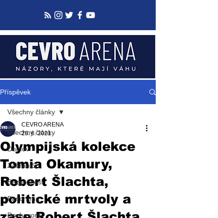
Příspěvek
Všechny články
CEVRO ARENA
Všechny články
28. 6. 2021
Olympijská kolekce
Domov
Tomia Okamury,
Zahraničí
Robert Šlachta,
Bezpečnost
politické mrtvoly a
Panorama
zase Robert Šlachta
Rozhovory