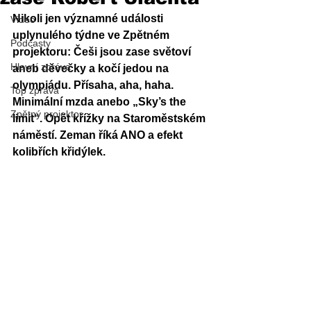
Nikoli jen významné události 
Video
uplynulého týdne ve Zpětném 
Podcasty
projektoru: Češi jsou zase světoví 
Hlavní zpráva
aneb děvečky a kočí jedou na 
olympiádu. Přísaha, aha, haha. 
Top zpráva
Minimální mzda anebo „Sky’s the 
Zpětný projektor
limit“. Opět křížky na Staroměstském 
náměstí. Zeman říká ANO a efekt 
kolibřích křidýlek.