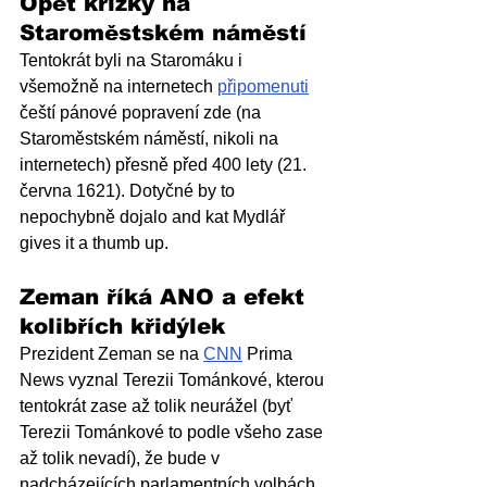
Opět křížky na 
Staroměstském náměstí
Tentokrát byli na Staromáku i 
všemožně na internetech 
připomenuti
čeští pánové popravení zde (na 
Staroměstském náměstí, nikoli na 
internetech) přesně před 400 lety (21. 
června 1621). Dotyčné by to 
nepochybně dojalo and kat Mydlář 
gives it a thumb up.
Zeman říká ANO a efekt 
kolibřích křidýlek
Prezident Zeman se na 
CNN
 Prima 
News vyznal Terezii Tománkové, kterou 
tentokrát zase až tolik neurážel (byť 
Terezii Tománkové to podle všeho zase 
až tolik nevadí), že bude v 
nadcházejících parlamentních volbách 