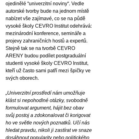
ojedinělé “univerzitní noviny“. Vedle 
autorské tvorby bude na jednom místě 
nabízet vše zajímavé, co se na půdě 
vysoké školy CEVRO Institut odehrává: 
mezinárodní konference, semináře a 
projevy zahraničních hostů a expertů. 
Stejně tak se na tvorbě CEVRO 
ARENY budou podílet postgraduální 
studenti vysoké školy CEVRO Institut, 
kteří už často sami patří mezi špičky ve 
svých oborech. 
„Univerzitní prostředí nám umožňuje 
klást si nepohodlné otázky, svobodně 
formulovat argument, hájit bez obav 
svůj postoj a zdokonalovat či korigovat 
ho ve světle nových poznatků. Učí nás 
hledat pravdu, nikoli ji zastírat ve snaze 
dosáhnout popularity nebo politického 