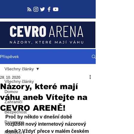
Příspěvek
Všechny články
28. 10. 2020
Všechny články
Názory, které mají
Domov
váhu aneb Vítejte na
Zahraničí
CEVRO ARENĚ!
Bezpečnost
Proč by někdo v dnešní době 
Panorama
rozjížděl nový internetový názorový 
deník? Vždyť přece v malém českém 
Rozhovory