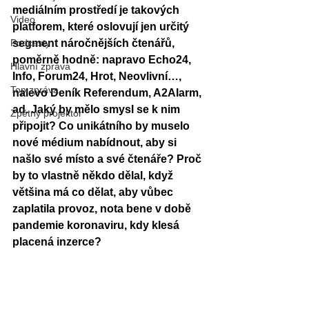
mediálním prostředí je takových 
Video
platforem, které oslovují jen určitý 
Podcasty
segment náročnějších čtenářů, 
poměrně hodně: napravo Echo24, 
Hlavní zpráva
Info, Forum24, Hrot, Neovlivní…, 
Top zpráva
nalevo Deník Referendum, A2Alarm, 
ad. Jaký by mělo smysl se k nim 
Zpětný projektor
připojit? Co unikátního by muselo 
nové médium nabídnout, aby si 
našlo své místo a své čtenáře? Proč 
by to vlastně někdo dělal, když 
většina má co dělat, aby vůbec 
zaplatila provoz, nota bene v době 
pandemie koronaviru, kdy klesá 
placená inzerce?