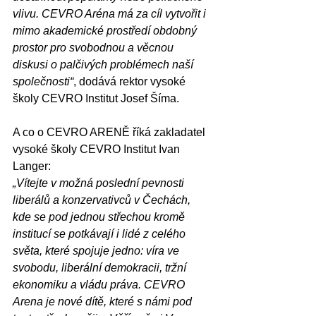
vlivu. CEVRO Aréna má za cíl vytvořit i 
mimo akademické prostředí obdobný 
prostor pro svobodnou a věcnou 
diskusi o palčivých problémech naší 
společnosti“
, dodává rektor vysoké 
školy CEVRO Institut Josef Šíma.
A co o CEVRO ARENĚ říká zakladatel 
vysoké školy CEVRO Institut Ivan 
Langer: 
„Vítejte v možná poslední pevnosti 
liberálů a konzervativců v Čechách, 
kde se pod jednou střechou kromě 
institucí se potkávají i lidé z celého 
světa, které spojuje jedno: víra ve 
svobodu, liberální demokracii, tržní 
ekonomiku a vládu práva. CEVRO 
Arena je nové dítě, které s námi pod 