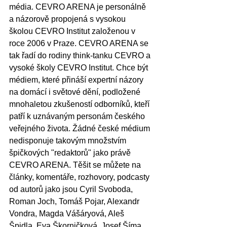
média. CEVRO ARENA je personálně 
a názorově propojená s vysokou 
školou CEVRO Institut založenou v 
roce 2006 v Praze. CEVRO ARENA se 
tak řadí do rodiny think-tanku CEVRO a 
vysoké školy CEVRO Institut. Chce být 
médiem, které přináší expertní názory 
na domácí i světové dění, podložené 
mnohaletou zkušeností odborníků, kteří 
patří k uznávaným personám českého 
veřejného života. Žádné české médium 
nedisponuje takovým množstvím 
špičkových "redaktorů" jako právě 
CEVRO ARENA. Těšit se můžete na 
články, komentáře, rozhovory, podcasty 
od autorů jako jsou Cyril Svoboda, 
Roman Joch, Tomáš Pojar, Alexandr 
Vondra, Magda Vášáryová, Aleš 
Špidla, Eva Škorničková, Josef Šíma, 