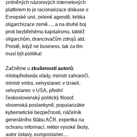
zmíněných názorových internetových 
platforem to je racionalizace diskuse o 
Evropské unii, zelené agendě, kritika 
oligarchizace země…, a na druhé boj 
proti bezbřehému kapitalismu, taktéž 
oligarchům, drancovačům zdrojů atd. 
Prostě, když ne business, tak za tím 
musí být politika!
Začněme u 
zkušeností autorů
: 
místopředseda vlády, ministr zahraničí, 
ministr vnitra, velvyslanec v Izraeli, 
velvyslanec v USA, přední 
československý politický filosof, 
slovenská poslankyně, popularizátor 
kybernetické bezpečnosti, náčelník 
generálního štábu AČR, expertka na 
ochranu informací, rektor vysoké školy, 
autor ústavy, europoslanec…