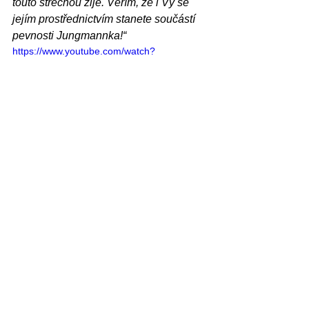
touto střechou žije. Věřím, že i Vy se 
jejím prostřednictvím stanete součástí 
pevnosti Jungmannka!“
https://www.youtube.com/watch?
v=_xOQWNHgsxc
Chcete-li se stát součástí širší rodiny 
CEVRO(Institut)ARENY, zaregistrujte 
se u nás!
Redakce CEVRO ARÉNY
Domov