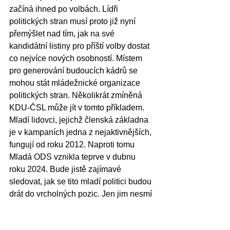
začíná ihned po volbách. Lídři 
politických stran musí proto již nyní 
přemýšlet nad tím, jak na své 
kandidátní listiny pro příští volby dostat 
co nejvíce nových osobností. Místem 
pro generování budoucích kádrů se 
mohou stát mládežnické organizace 
politických stran. Několikrát zmíněná 
KDU-ČSL může jít v tomto příkladem. 
Mladí lidovci, jejichž členská základna 
je v kampaních jedna z nejaktivnějších, 
fungují od roku 2012. Naproti tomu 
Mladá ODS vznikla teprve v dubnu 
roku 2024. Bude jistě zajímavé 
sledovat, jak se tito mladí politici budou 
drát do vrcholných pozic. Jen jim nesmí 
ve straně všichni házet klacky pod nohy.