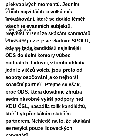
překvapivých momentů. Jedním 
Video
z těch největších je velká míra 
Podcasty
kroužkování, které se dotklo téměř 
všech relevantních subjektů. 
Hlavní zpráva
Největší mrzení ze skákání kandidátů 
Top zpráva
z nižších pozic je ve vládním SPOLU, 
kde se řada kandidátů nejsilnější 
Zpětný projektor
ODS do dolní komory vůbec 
nedostala. Lidovci, v tomto ohledu 
jedni z vítězů voleb, jsou proto od 
soboty osočováni jako nejhorší 
koaliční partneři. Ptejme se však, 
proč ODS, která dosahuje zhruba 
sedminásobně vyšší podpory než 
KDU-ČSL, nasadila tolik kandidátů, 
kteří byli přeskákáni slabším 
partnerem. Nehledě na to, že skákání 
se netýká pouze lidoveckých 
kandidátů.