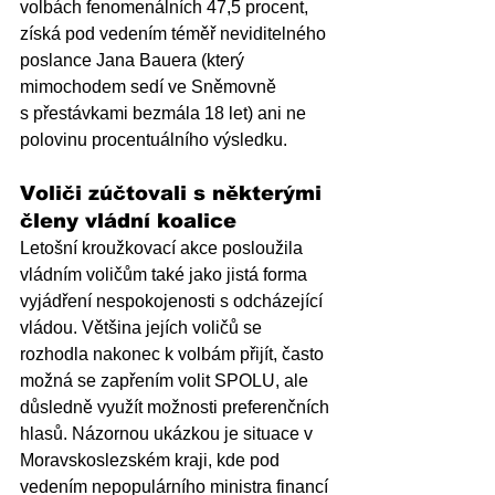
volbách fenomenálních 47,5 procent, 
získá pod vedením téměř neviditelného 
poslance Jana Bauera (který 
mimochodem sedí ve Sněmovně 
s přestávkami bezmála 18 let) ani ne 
polovinu procentuálního výsledku.
Voliči zúčtovali s některými 
členy vládní koalice
Letošní kroužkovací akce posloužila 
vládním voličům také jako jistá forma 
vyjádření nespokojenosti s odcházející 
vládou. Většina jejích voličů se 
rozhodla nakonec k volbám přijít, často 
možná se zapřením volit SPOLU, ale 
důsledně využít možnosti preferenčních 
hlasů. Názornou ukázkou je situace v 
Moravskoslezském kraji, kde pod 
vedením nepopulárního ministra financí 