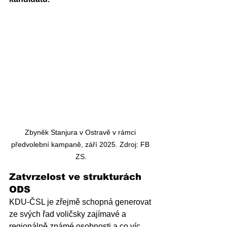
Zbyněk Stanjura v Ostravě v rámci 
předvolební kampaně, září 2025. Zdroj: FB 
ZS.
Zatvrzelost ve strukturách 
ODS
KDU-ČSL je zřejmě schopná generovat 
ze svých řad voličsky zajímavé a 
regionálně známé osobnosti a co víc, 