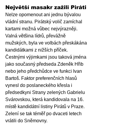
Největší masakr zažili Piráti
Nelze opomenout ani jednu bývalou 
vládní stranu. Pirátský volič zamíchal 
kartami možná vůbec nejvýrazněji. 
Valná většina lídrů, převážně 
mužských, byla ve volbách přeskákána 
kandidátkami z nižších příček. 
Čestnými výjimkami jsou taková jména 
jako současný předseda Zdeněk Hřib 
nebo jeho předchůdce ve funkci Ivan 
Bartoš. Faktor preferenčních hlasů 
vynesl do poslaneckého křesla i 
předsedkyni Strany zelených Gabrielu 
Svárovskou, která kandidovala na 16. 
místě kandidátní listiny Pirátů v Praze. 
Zelení se tak téměř po dvaceti letech 
vrátili do Sněmovny.