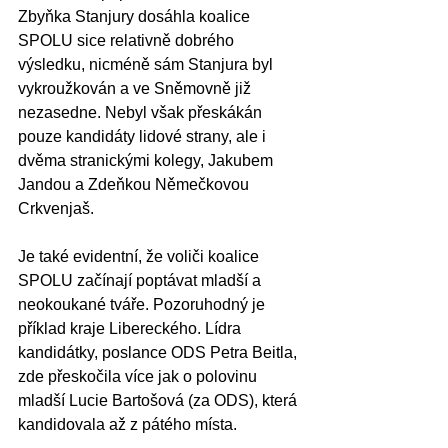
Zbyňka Stanjury dosáhla koalice 
SPOLU sice relativně dobrého 
výsledku, nicméně sám Stanjura byl 
vykroužkován a ve Sněmovně již 
nezasedne. Nebyl však přeskákán 
pouze kandidáty lidové strany, ale i 
dvěma stranickými kolegy, Jakubem 
Jandou a Zdeňkou Němečkovou 
Crkvenjaš.
Je také evidentní, že voliči koalice 
SPOLU začínají poptávat mladší a 
neokoukané tváře. Pozoruhodný je 
příklad kraje Libereckého. Lídra 
kandidátky, poslance ODS Petra Beitla, 
zde přeskočila více jak o polovinu 
mladší Lucie Bartošová (za ODS), která 
kandidovala až z pátého místa.