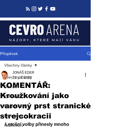
Příspěvek
Všechny články
JONÁŠ EDER
Všechny články
13. 10. 2025
KOMENTÁŘ:
Domov
Kroužkování jako
Zahraničí
varovný prst stranické
Bezpečnost
strejcokracii
Panorama
Letošní volby přinesly mnoho 
Rozhovory