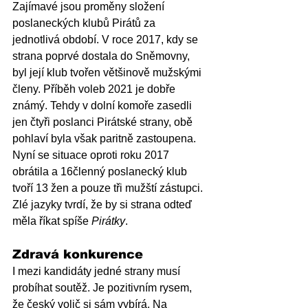
Zajímavé jsou proměny složení 
poslaneckých klubů Pirátů za 
jednotlivá období. V roce 2017, kdy se 
strana poprvé dostala do Sněmovny, 
byl její klub tvořen většinově mužskými 
členy. Příběh voleb 2021 je dobře 
známý. Tehdy v dolní komoře zasedli 
jen čtyři poslanci Pirátské strany, obě 
pohlaví byla však paritně zastoupena. 
Nyní se situace oproti roku 2017 
obrátila a 16členný poslanecký klub 
tvoří 13 žen a pouze tři mužští zástupci. 
Zlé jazyky tvrdí, že by si strana odteď 
měla říkat spíše 
Pirátky
.
Zdravá konkurence
I mezi kandidáty jedné strany musí 
probíhat soutěž. Je pozitivním rysem, 
že český volič si sám vybírá. Na 