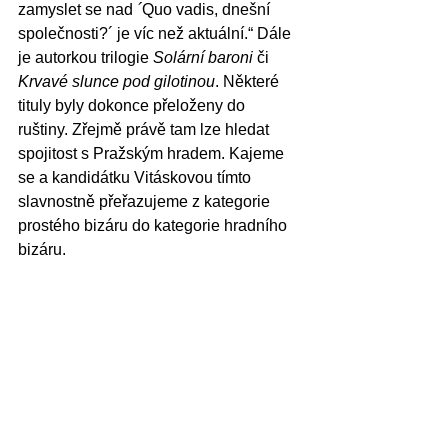
zamyslet se nad
 ´
Quo vadis, dnešní 
společnosti?´ je víc než aktuální.“ Dále 
je autorkou trilogie 
Solární baroni 
či 
Krvavé slunce pod gilotinou
. Některé 
tituly byly dokonce přeloženy do 
ruštiny. Zřejmě právě tam lze hledat 
spojitost s Pražským hradem. Kajeme 
se a kandidátku Vitáskovou tímto 
slavnostně přeřazujeme z kategorie 
prostého bizáru do kategorie hradního 
bizáru.