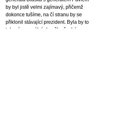
by byl jistě velmi zajímavý, přičemž 
dokonce tušíme, na čí stranu by se 
přiklonil stávající prezident. Byla by to 
taková generální zkouška české 
demokracie, a to bez přílišných 
vyhlídek na premiéru.
Vážení a milí čtenáři, takový byl 
poslední Prezidentský zápasník. 
Zůstaňte s námi v kontaktu, chystáme 
toho hodně.
Redakce CEVRO ARENY.
Prezidentský zápasník sleduje 
formou nepravidelných zápisků 
nadcházející drama prezidentské 