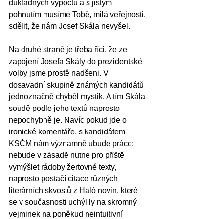
důkladných výpočtů a s jistým 
pohnutím musíme Tobě, milá veřejnosti, 
sdělit, že nám Josef Skála nevyšel.
Na druhé straně je třeba říci, že ze 
zapojení Josefa Skály do prezidentské 
volby jsme prostě nadšeni. V 
dosavadní skupině známých kandidátů 
jednoznačně chyběl mystik. A tím Skála 
soudě podle jeho textů naprosto 
nepochybně je. Navíc pokud jde o 
ironické komentáře, s kandidátem 
KSČM nám významně ubude práce: 
nebude v zásadě nutné pro příště 
vymýšlet rádoby žertovné texty, 
naprosto postačí citace různých 
literárních skvostů z Haló novin, které 
se v současnosti uchýlily na skromný 
vejminek na poněkud neintuitivní 