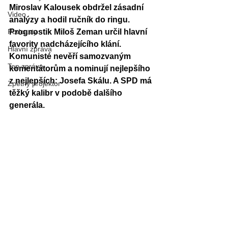
Miroslav Kalousek obdržel zásadní 
Video
analýzy a hodil ručník do ringu. 
Podcasty
Prognostik Miloš Zeman určil hlavní 
favority nadcházejícího klání. 
Hlavní zpráva
Komunisté nevěří samozvaným 
Top zpráva
komentátorům a nominují nejlepšího 
z nejlepších: Josefa Skálu. A SPD má 
Zpětný projektor
těžký kalibr v podobě dalšího 
generála.