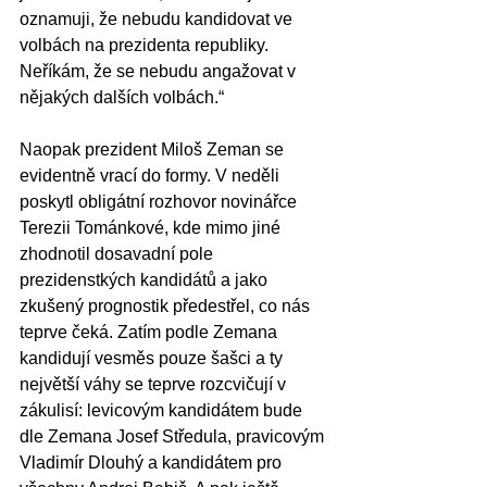
oznamuji, že nebudu kandidovat ve 
volbách na prezidenta republiky. 
Neříkám, že se nebudu angažovat v 
nějakých dalších volbách.“  
Naopak prezident Miloš Zeman se 
evidentně vrací do formy. V neděli 
poskytl obligátní rozhovor novinářce 
Terezii Tománkové, kde mimo jiné 
zhodnotil dosavadní pole 
prezidenstkých kandidátů a jako 
zkušený prognostik předestřel, co nás 
teprve čeká. Zatím podle Zemana 
kandidují vesměs pouze šašci a ty 
největší váhy se teprve rozcvičují v 
zákulisí: levicovým kandidátem bude 
dle Zemana Josef Středula, pravicovým 
Vladimír Dlouhý a kandidátem pro 