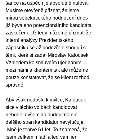
šance na úspěch je absolutně nulová. 
Musíme otevřeně přiznat, že jsme 
mírou sebekritického hodnocení dnes 
již bývalého potencionálního kandidáta 
zaskočeni. Už tedy můžeme přiznat, že 
interní analýzy Prezidentského 
zápasníku se až podezřele shodují s 
těmi, které si zadal Miroslav Kalousek. 
Vzhledem ke smluvním ujednáním 
mezi námi a klientem tak ale můžeme 
pouze konstatovat, že se klient rozhodl 
správně. 
Aby však nedošlo k mýlce, Kalousek 
sice v těchto volbách kandidovat 
nebude, ovšem do budoucna nic 
dalšího stran kandidatur nevylučuje: 
„Mně je teprve 61 let. To znamená, že 
jsem celkem mlád, a teď vám jen 