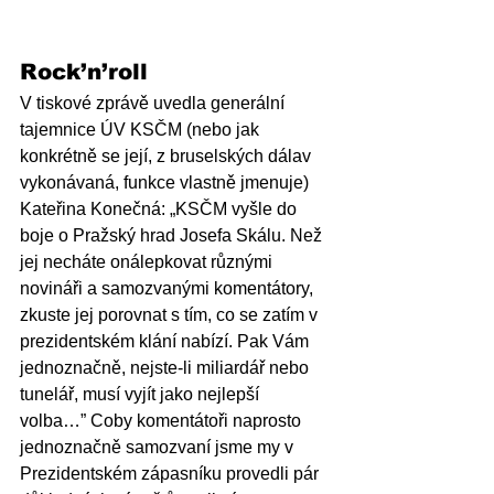
Rock’n’roll
V tiskové zprávě uvedla generální 
tajemnice ÚV KSČM (nebo jak 
konkrétně se její, z bruselských dálav 
vykonávaná, funkce vlastně jmenuje) 
Kateřina Konečná: „
KSČM vyšle do 
boje o Pražský hrad Josefa Skálu. Než 
jej necháte onálepkovat různými 
novináři a samozvanými komentátory, 
zkuste jej porovnat s tím, co se zatím v 
prezidentském klání nabízí. Pak Vám 
jednoznačně, nejste-li miliardář nebo 
tunelář, musí vyjít jako nejlepší 
volba…
” Coby komentátoři naprosto 
jednoznačně samozvaní jsme my v 
Prezidentském zápasníku provedli pár 