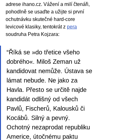
adrese ihano.cz. Vážení a milí čtenáři, 
pohodlně se usaďte a užijte si první 
ochutnávku skutečné hard-core 
levicové klasiky, tentokrát z 
pera
soudruha Petra Kojzara: 
“
Říká se »do třetice všeho 
dobrého«. Miloš Zeman už 
kandidovat nemůže. Ústava se 
lámat nebude. Ne jako za 
Havla. Přesto se určitě najde 
kandidát odlišný od všech 
Pavlů, Fischerů, Kalousků či 
Kocábů. Silný a pevný. 
Ochotný nezaprodat republiku 
Americe, útočnému paktu 