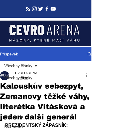
Příspěvek
Všechny články
CEVRO ARENA
Všechny články
7. 2. 2022
Kalouskův sebezpyt,
Domov
Zemanovy těžké váhy,
Zahraničí
literátka Vitásková a
Bezpečnost
jeden další generál
Panorama
PREZIDENTSKÝ ZÁPASNÍK: 
Rozhovory