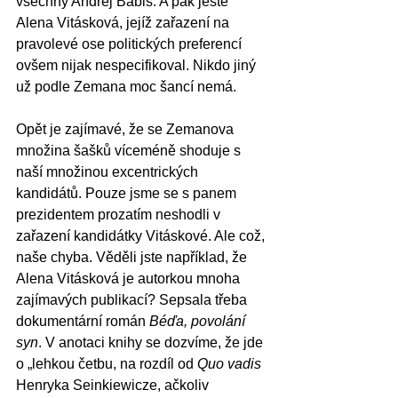
všechny Andrej Babiš. A pak ještě 
Alena Vitásková, jejíž zařazení na 
pravolevé ose politických preferencí 
ovšem nijak nespecifikoval. Nikdo jiný 
už podle Zemana moc šancí nemá.
Opět je zajímavé, že se Zemanova 
množina šašků víceméně shoduje s 
naší množinou excentrických 
kandidátů. Pouze jsme se s panem 
prezidentem prozatím neshodli v 
zařazení kandidátky Vitáskové. Ale což, 
naše chyba. Věděli jste například, že 
Alena Vitásková je autorkou mnoha 
zajímavých publikací? Sepsala třeba 
dokumentární román 
Béďa, povolání 
syn
. V anotaci knihy se dozvíme, že jde 
o „lehkou četbu, na rozdíl od 
Quo vadis
Henryka Seinkiewicze, ačkoliv 