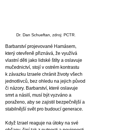
Dr. Dan Schueftan, zdroj: PCTR. 
Barbarství projevované Hamásem, 
který otevřeně přiznává, že využívá 
vlastní děti jako lidské štíty a oslavuje 
mučednictví, stojí v ostrém kontrastu 
k závazku Izraele chránit životy všech 
jednotlivců, bez ohledu na jejich původ 
či názory. Barbarství, které oslavuje 
smrt a násilí, musí být vyzváno a 
poraženo, aby se zajistil bezpečnější a 
stabilnější svět pro budoucí generace.
Když Izrael reaguje na útoky na své 
občany, činí tak z nutnosti a povinnosti 