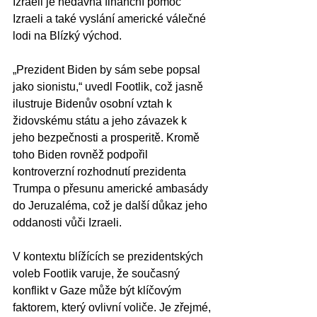
Izraeli je nedávná finanční pomoc 
Izraeli a také vyslání americké válečné 
lodi na Blízký východ.
„Prezident Biden by sám sebe popsal 
jako sionistu,“ uvedl Footlik, což jasně 
ilustruje Bidenův osobní vztah k 
židovskému státu a jeho závazek k 
jeho bezpečnosti a prosperitě. Kromě 
toho Biden rovněž podpořil 
kontroverzní rozhodnutí prezidenta 
Trumpa o přesunu americké ambasády 
do Jeruzaléma, což je další důkaz jeho 
oddanosti vůči Izraeli.
V kontextu blížících se prezidentských 
voleb Footlik varuje, že současný 
konflikt v Gaze může být klíčovým 
faktorem, který ovlivní voliče. Je zřejmé, 