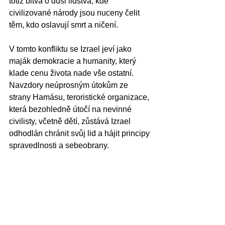
totiž bitva o duši lidstva, kde 
civilizované národy jsou nuceny čelit 
těm, kdo oslavují smrt a ničení.
V tomto konfliktu se Izrael jeví jako 
maják demokracie a humanity, který 
klade cenu života nade vše ostatní. 
Navzdory neúprosným útokům ze 
strany Hamásu, teroristické organizace, 
která bezohledně útočí na nevinné 
civilisty, včetně dětí, zůstává Izrael 
odhodlán chránit svůj lid a hájit principy 
spravedlnosti a sebeobrany.