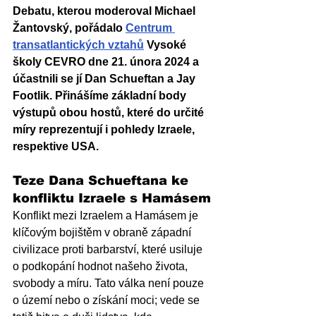
Debatu, kterou moderoval Michael 
Žantovský, pořádalo 
Centrum 
transatlantických vztahů
 Vysoké 
školy CEVRO dne 21. února 2024 a 
účastnili se jí Dan Schueftan a Jay 
Footlik. Přinášíme základní body 
výstupů obou hostů, které do určité 
míry reprezentují i pohledy Izraele, 
respektive USA.
Teze Dana Schueftana ke 
konfliktu Izraele s Hamásem
Konflikt mezi Izraelem a Hamásem je 
klíčovým bojištěm v obraně západní 
civilizace proti barbarství, které usiluje 
o podkopání hodnot našeho života, 
svobody a míru. Tato válka není pouze 
o území nebo o získání moci; vede se 