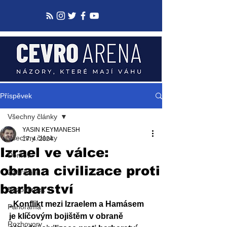
Příspěvek
Všechny články
YASIN KEYMANESH
Všechny články
17. 4. 2024
Izrael ve válce:
Domov
obrana civilizace proti
Zahraničí
barbarství
Bezpečnost
„Konflikt mezi Izraelem a Hamásem 
Panorama
je klíčovým bojištěm v obraně 
Rozhovory