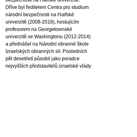
Dříve byl ředitelem Centra pro studium 
národní bezpečnosti na Haifské 
univerzitě (2008-2018), hostujícím 
profesorem na Georgetownské 
univerzitě ve Washingtonu (2012-2014) 
a přednášel na Národní obranné škole 
Izraelských obranných sil. Posledních 
pět desetiletí působil jako poradce 
nejvyšších představitelů izraelské vlády 
a bezpečnostního establishmentu. Dr. 
Schueftan je autorem rozsáhlých 
publikací o národní bezpečnosti a 
moderních dějinách Blízkého východu.
Jay K. Footlik
 je partnerem 
poradenské společnosti Third Circle ve 
Washingtonu, DC. Zastupuje 
společnosti z žebříčku Fortune 500, 