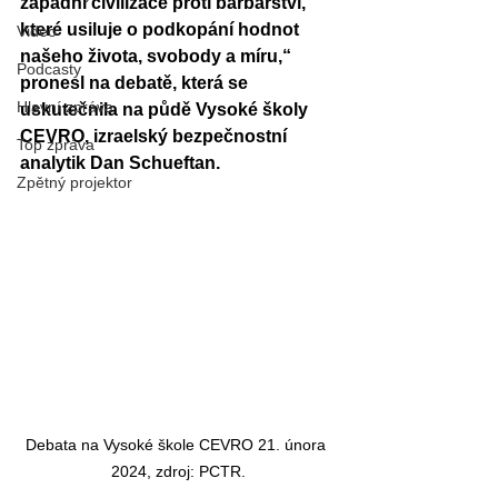
západní civilizace proti barbarství, 
které usiluje o podkopání hodnot 
Video
našeho života, svobody a míru,“ 
Podcasty
pronesl na debatě, která se 
Hlavní zpráva
uskutečnila na půdě Vysoké školy 
CEVRO, izraelský bezpečnostní 
Top zpráva
analytik Dan Schueftan. 
Zpětný projektor
Debata na Vysoké škole CEVRO 21. února 
2024, zdroj: PCTR.