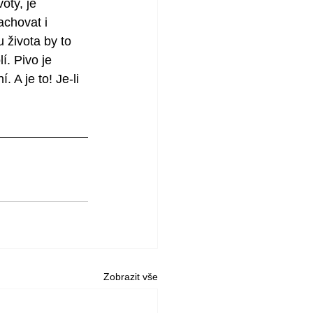
oty, je 
chovat i 
 života by to 
. Pivo je 
 A je to! Je-li 
Zobrazit vše