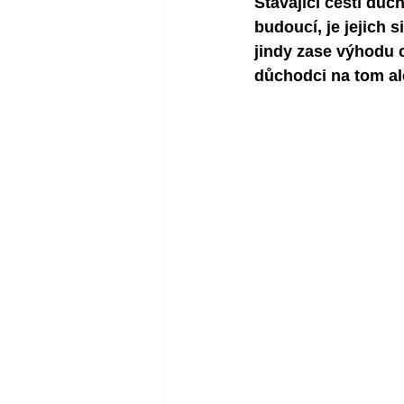
Stávající čeští důc
budoucí, je jejich 
jindy zase výhodu 
důchodci na tom a