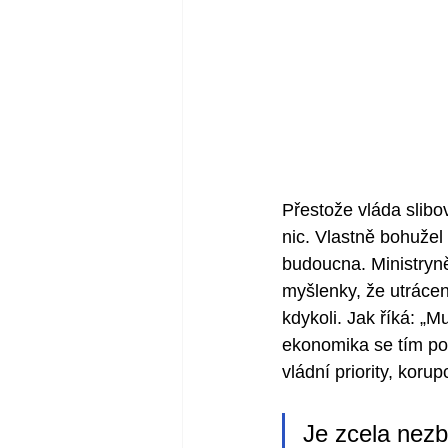
Přestože vláda slibo
nic. Vlastně bohužel
budoucna. Ministryně
myšlenky, že utráce
kdykoli. Jak říká: „M
ekonomika se tím post
vládní priority, korup
Je zcela nezb