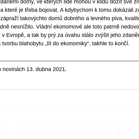
aněmi domy, ve kterých lidé mohou v klidu dožít své živ
 které je třeba bojovat. A kdybychom k tomu dokázali za
zápraží takovýchto domů dobrého a levného piva, kvalitu
dně nesnížilo. Vládní ekonomové ale toto patrně nedovolí
 v Evropě, a tak by prý za úvahu stálo zvýšit jeho zdanění.
tvorbu blahobytu „lít do ekonomiky“, takhle to končí.
h novinách 13. dubna 2021.