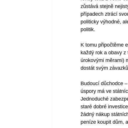
zůstává stejně nejis
případech ztrácí svo
politicky výhodné, a
politik.
K tomu připočtěme e
každý rok a obavy z 
úrokovými měrami) m
dostát svým závazků
Budoucí důchodce – a
úspory má ve státníc
Jednoduché zabezpeč
staré dobré investic
žádný nákup státních
peníze koupit dům, a