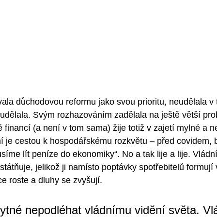
vala důchodovou reformu jako svou prioritu, neudělala v
 udělala. Svým rozhazováním zadělala na ještě větší pr
 financí (a není v tom sama) žije totiž v zajetí mylné a
ní je cestou k hospodářskému rozkvětu – před covidem, 
usíme lít peníze do ekonomiky“. No a tak lije a lije. Vládn
átňuje, jelikož ji namísto poptávky spotřebitelů formují 
ce roste a dluhy se zvyšují. 
ytné nepodléhat vládnímu vidění světa. Vl