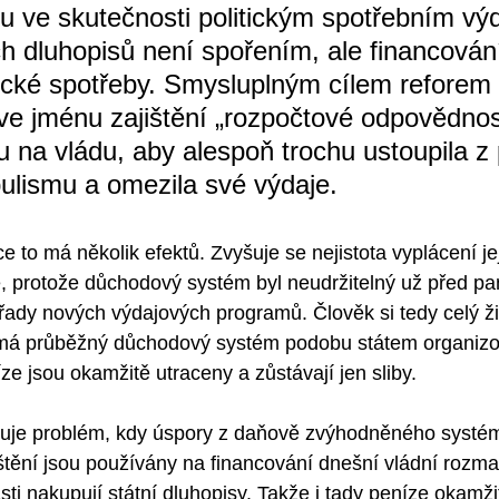
sou ve skutečnosti politickým spotřebním vý
h dluhopisů není spořením, ale financován
tické spotřeby. Smysluplným cílem reforem 
ve jménu zajištění „rozpočtové odpovědnost
ku na vládu, aby alespoň trochu ustoupila z 
pulismu a omezila své výdaje.
 to má několik efektů. Zvyšuje se nejistota vyplácení jej
, protože důchodový systém byl neudržitelný už před pa
 řady nových výdajových programů. Člověk si tedy celý živ
ž má průběžný důchodový systém podobu státem organiz
e jsou okamžitě utraceny a zůstávají jen sliby.   
ňuje problém, kdy úspory z daňově zvýhodněného syst
tění jsou používány na financování dnešní vládní rozmaři
ásti nakupují státní dluhopisy. Takže i tady peníze okamži