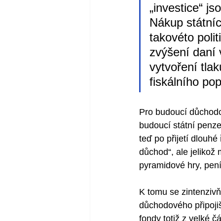
„investice“ j
Nákup státníc
takovéto poli
zvýšení daní 
vytvoření tla
fiskálního po
Pro budoucí důchodce
budoucí státní penze
teď po přijetí dlouhé
důchod“, ale jeliko
pyramidové hry, peníz
K tomu se zintenziv
důchodového připojiš
fondy totiž z velké č