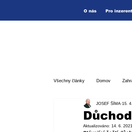
O nás
Pro inzeren
Všechny články
Domov
Zahr
JOSEF ŠÍMA
15. 4
Hlavní zpráva
Top zpráva
Důchod
Aktualizováno:
14. 6. 202