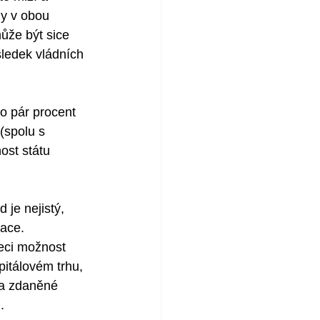
dy v obou 
ůže být sice 
ledek vládních 
 pár procent 
(spolu s 
ost státu 
je nejistý, 
ace. 
eci možnost 
itálovém trhu, 
 a zdaněné 
. 