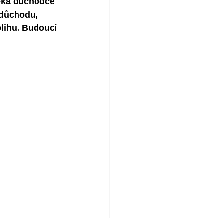
čeká důchodce 
 důchodu, 
lihu. Budoucí 