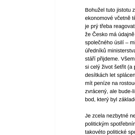
Bohužel tuto jistotu
ekonomové včetně těc
je prý třeba reagova
že Česko má údajně j
společného úsilí – 
úředníků ministerstva
stáří přijdeme. Všem
si celý život šetřit 
desítkách let spláce
mít peníze na rostou
zvrácený, ale bude-li
bod, který byl základ
Je zcela nezbytné ne
politickým spotřební
takovéto politické s