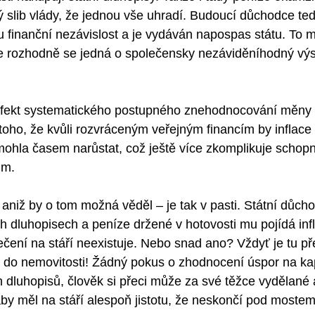
tý slib vlády, že jednou vše uhradí. Budoucí důchodce te
u finanční nezávislost a je vydáván napospas státu. To m
le rozhodně se jedná o společensky nezáviděníhodný výs
fekt systematického postupného znehodnocování měny o
toho, že kvůli rozvráceným veřejným financím by inflace 
ohla časem narůstat, což ještě více zkomplikuje schopn
m. 
niž by o tom možná věděl – je tak v pasti. Státní důchod 
h dluhopisech a peníze držené v hotovosti mu pojídá infl
ení na stáří neexistuje. Nebo snad ano? Vždyť je tu př
e do nemovitosti! Žádný pokus o zhodnocení úspor na kap
 dluhopisů, člověk si přeci může za své těžce vydělané
by měl na stáří alespoň jistotu, že neskončí pod mostem