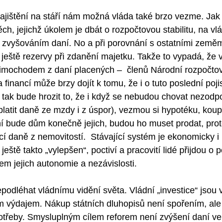
 zajištění na stáří nám možná vláda také brzo vezme. Jak 
h, jejichž úkolem je dbát o rozpočtovou stabilitu, na vlá
t zvyšováním daní. No a při porovnání s ostatními zeměm
eště rezervy při zdanění majetku. Takže to vypadá, že 
mimochodem z daní placených –  členů Národní rozpočtov
 financí může brzy dojít k tomu, že i o tuto poslední poj
 tak bude hrozit to, že i když se nebudou chovat nezod
(a platit daně ze mzdy i z úspor), vezmou si hypotéku, kou
ní bude dům konečně jejich, budou ho muset prodat, pr
cí daně z nemovitostí.  Stávající systém je ekonomicky i
 ještě takto „vylepšen“, poctiví a pracovití lidé přijdou o
em jejich autonomie a nezávislosti. 
podléhat vládnímu vidění světa. Vládní „investice“ jsou 
m výdajem. Nákup státních dluhopisů není spořením, ale
potřeby. Smysluplným cílem reforem není zvýšení daní v