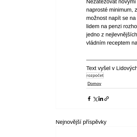
Nezatěžovat novými d
naprosté minimum, za
možnost napít se na 
lidem na penzi rozho
jedno z nejlevnějších
vládním receptem na 
Text vyšel v Lidovýc
rozpočet
Domov
Nejnovější příspěvky