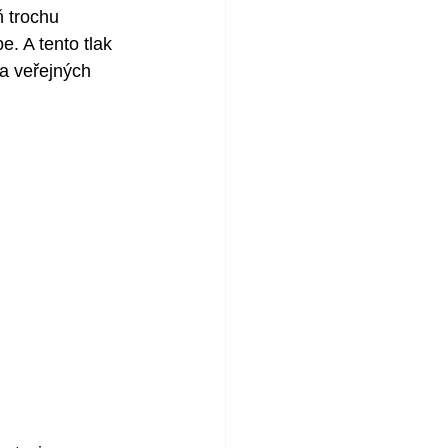
ň trochu 
e. A tento tlak 
na veřejných 