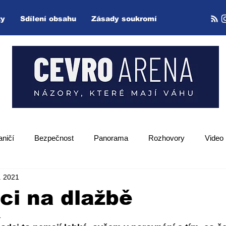
ty
Sdílení obsahu
Zásady soukromí
aničí
Bezpečnost
Panorama
Rozhovory
Video
. 2021
Zpětný projektor
ci na dlažbě
1