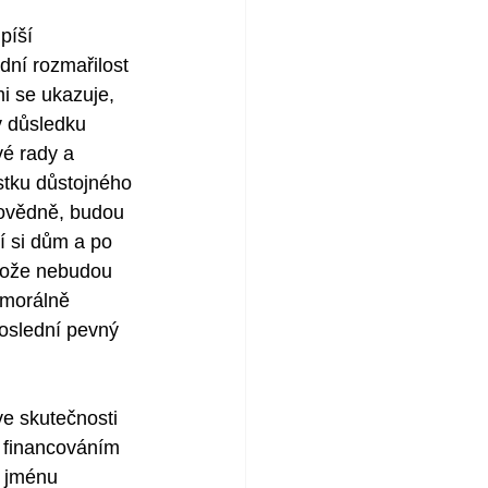
píší 
dní rozmařilost 
i se ukazuje, 
v důsledku 
é rady a 
istku důstojného 
povědně, budou 
pí si dům a po 
otože nebudou 
 morálně 
 poslední pevný 
ve skutečnosti 
 financováním 
e jménu 