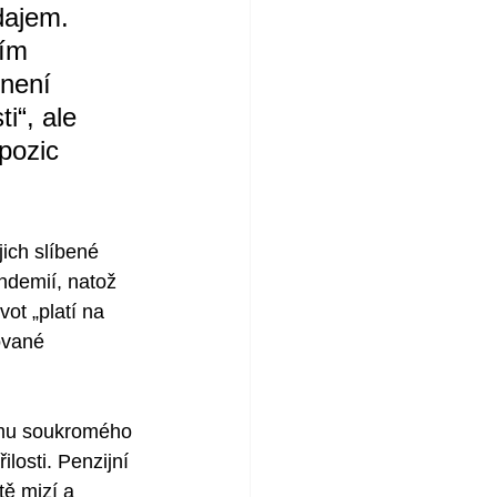
dajem. 
ím 
není 
i“, ale 
pozic 
ich slíbené 
ndemií, natož 
ot „platí na 
ované 
ému soukromého 
losti. Penzijní 
tě mizí a 