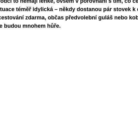
hodci to nemají lehké, ovšem v porovnání s tím, co 
situace téměř idylická – někdy dostanou pár stovek k
cestování zdarma, občas předvolební guláš nebo kob
le budou mnohem hůře. 