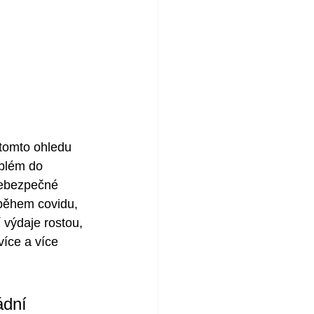
 tomto ohledu 
oblém do 
 nebezpečné 
během covidu, 
í výdaje rostou, 
více a více 
ádní 