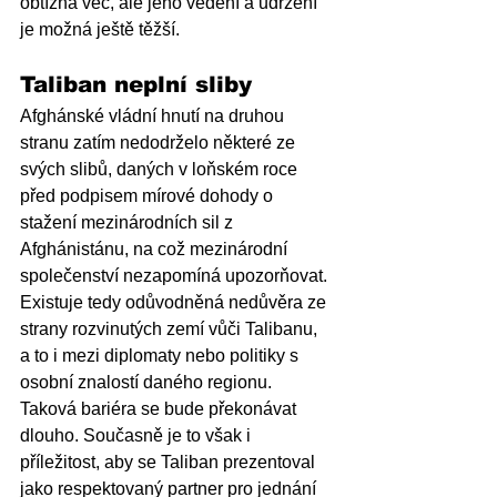
obtížná věc, ale jeho vedení a udržení 
je možná ještě těžší.
Taliban neplní sliby
Afghánské vládní hnutí na druhou 
stranu zatím nedodrželo některé ze 
svých slibů, daných v loňském roce 
před podpisem mírové dohody o 
stažení mezinárodních sil z 
Afghánistánu, na což mezinárodní 
společenství nezapomíná upozorňovat. 
Existuje tedy odůvodněná nedůvěra ze 
strany rozvinutých zemí vůči Talibanu, 
a to i mezi diplomaty nebo politiky s 
osobní znalostí daného regionu. 
Taková bariéra se bude překonávat 
dlouho. Současně je to však i 
příležitost, aby se Taliban prezentoval 
jako respektovaný partner pro jednání 