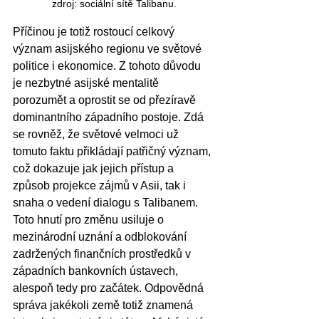
zdroj: sociální sítě Talibanu.
Příčinou je totiž rostoucí celkový 
význam asijského regionu ve světové 
politice i ekonomice. Z tohoto důvodu 
je nezbytné asijské mentalitě 
porozumět a oprostit se od přezíravě 
dominantního západního postoje. Zdá 
se rovněž, že světové velmoci už 
tomuto faktu přikládají patřičný význam, 
což dokazuje jak jejich přístup a 
způsob projekce zájmů v Asii, tak i 
snaha o vedení dialogu s Talibanem. 
Toto hnutí pro změnu usiluje o 
mezinárodní uznání a odblokování 
zadržených finančních prostředků v 
západních bankovních ústavech, 
alespoň tedy pro začátek. Odpovědná 
správa jakékoli země totiž znamená 