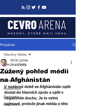
Příspěvek
Všechny články
PETR UZSÁK
Všechny články
14. 10. 2021
Zúžený pohled médií
Domov
na Afghánistán
Zahraničí
V nedávné době se Afghánistán opět 
Bezpečnost
dostal do hlavních zpráv a opět v 
Panorama
negativním duchu. Je to velmi 
zajímavé, protože jinak média o této 
Rozhovory