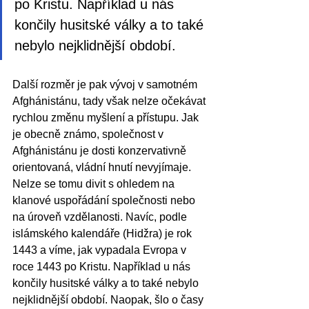
po Kristu. Například u nás 
končily husitské války a to také 
nebylo nejklidnější období. 
Další rozměr je pak vývoj v samotném 
Afghánistánu, tady však nelze očekávat 
rychlou změnu myšlení a přístupu. Jak 
je obecně známo, společnost v 
Afghánistánu je dosti konzervativně 
orientovaná, vládní hnutí nevyjímaje. 
Nelze se tomu divit s ohledem na 
klanové uspořádání společnosti nebo 
na úroveň vzdělanosti. Navíc, podle 
islámského kalendáře (Hidžra) je rok 
1443 a víme, jak vypadala Evropa v 
roce 1443 po Kristu. Například u nás 
končily husitské války a to také nebylo 
nejklidnější období. Naopak, šlo o časy 