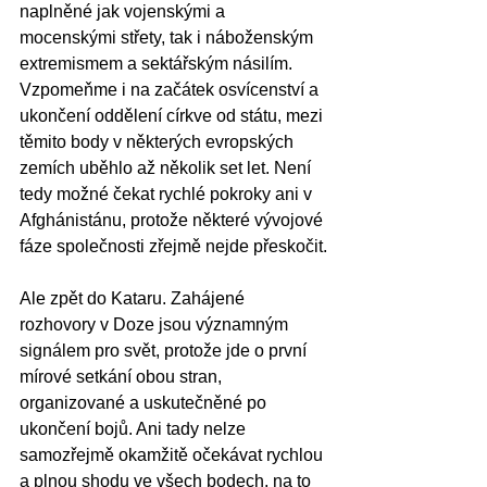
naplněné jak vojenskými a 
mocenskými střety, tak i náboženským 
extremismem a sektářským násilím. 
Vzpomeňme i na začátek osvícenství a 
ukončení oddělení církve od státu, mezi 
těmito body v některých evropských 
zemích uběhlo až několik set let. Není 
tedy možné čekat rychlé pokroky ani v 
Afghánistánu, protože některé vývojové 
fáze společnosti zřejmě nejde přeskočit.
Ale zpět do Kataru. Zahájené 
rozhovory v Doze jsou významným 
signálem pro svět, protože jde o první 
mírové setkání obou stran, 
organizované a uskutečněné po 
ukončení bojů. Ani tady nelze 
samozřejmě okamžitě očekávat rychlou 
a plnou shodu ve všech bodech, na to 