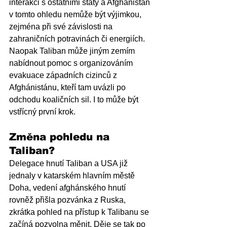
interakci s ostatními státy a Afghánistán 
v tomto ohledu nemůže být výjimkou, 
zejména při své závislosti na 
zahraničních potravinách či energiích. 
Naopak Taliban může jiným zemím 
nabídnout pomoc s organizováním 
evakuace západních cizinců z 
Afghánistánu, kteří tam uvázli po 
odchodu koaličních sil. I to může být 
vstřícný první krok.
Změna pohledu na 
Taliban?
Delegace hnutí Taliban a USA již 
jednaly v katarském hlavním městě 
Doha, vedení afghánského hnutí 
rovněž přišla pozvánka z Ruska, 
zkrátka pohled na přístup k Talibanu se 
začíná pozvolna měnit. Děje se tak po 