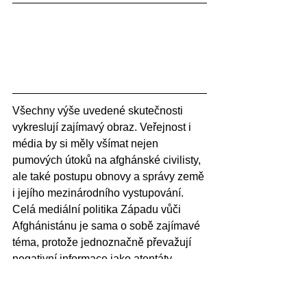
Všechny výše uvedené skutečnosti 
vykreslují zajímavý obraz. Veřejnost i 
média by si měly všímat nejen 
pumových útoků na afghánské civilisty, 
ale také postupu obnovy a správy země 
i jejího mezinárodního vystupování. 
Celá mediální politika Západu vůči 
Afghánistánu je sama o sobě zajímavé 
téma, protože jednoznačně převažují 
negativní informace jako atentáty, 
útoky, útěk obyvatel či nezájem o 
lidskoprávní problematiku. Je tedy 