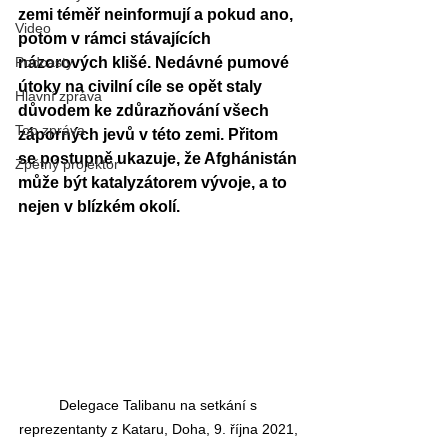
zemi téměř neinformují a pokud ano, 
Video
potom v rámci stávajících 
Podcasty
názorových klišé. Nedávné pumové 
útoky na civilní cíle se opět staly 
Hlavní zpráva
důvodem ke zdůrazňování všech 
Top zpráva
záporných jevů v této zemi. Přitom 
se postupně ukazuje, že Afghánistán 
Zpětný projektor
může být katalyzátorem vývoje, a to 
nejen v blízkém okolí.
Delegace Talibanu na setkání s 
reprezentanty z Kataru, Doha, 9. října 2021, 