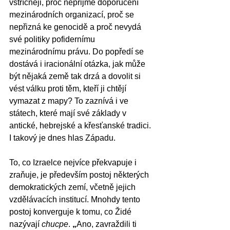
vstřícněji, proč nepřijme doporučení 
mezinárodních organizací, proč se 
nepřizná ke genocidě a proč nevydá 
své politiky pofidernímu 
mezinárodnímu právu. Do popředí se 
dostává i iracionální otázka, jak může 
být nějaká země tak drzá a dovolit si 
vést válku proti těm, kteří ji chtějí 
vymazat z mapy? To zaznívá i ve 
státech, které mají své základy v 
antické, hebrejské a křesťanské tradici. 
I takový je dnes hlas Západu.
To, co Izraelce nejvíce překvapuje i 
zraňuje, je především postoj některých 
demokratických zemí, včetně jejich 
vzdělávacích institucí. Mnohdy tento 
postoj konverguje k tomu, co Židé 
nazývají 
chucpe
. 
„
Ano, zavraždili ti 