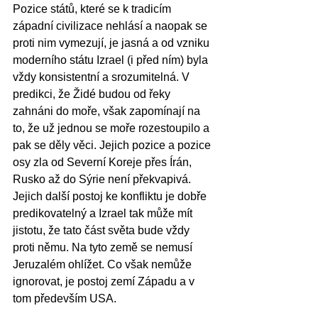
Pozice států, které se k tradicím 
západní civilizace nehlásí a naopak se 
proti nim vymezují, je jasná a od vzniku 
moderního státu Izrael (i před ním) byla 
vždy konsistentní a srozumitelná. V 
predikci, že Židé budou od řeky 
zahnáni do moře, však zapomínají na 
to, že už jednou se moře rozestoupilo a 
pak se děly věci. Jejich pozice a pozice 
osy zla od Severní Koreje přes Írán, 
Rusko až do Sýrie není překvapivá. 
Jejich další postoj ke konfliktu je dobře 
predikovatelný a Izrael tak může mít 
jistotu, že tato část světa bude vždy 
proti němu. Na tyto země se nemusí 
Jeruzalém ohlížet. Co však nemůže 
ignorovat, je postoj zemí Západu a v 
tom především USA.