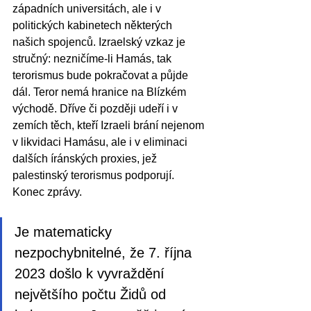
západních universitách, ale i v 
politických kabinetech některých 
našich spojenců. Izraelský vzkaz je 
stručný: nezničíme-li Hamás, tak 
terorismus bude pokračovat a půjde 
dál. Teror nemá hranice na Blízkém 
východě. Dříve či později udeří i v 
zemích těch, kteří Izraeli brání nejenom 
v likvidaci Hamásu, ale i v eliminaci 
dalších íránských proxies, jež 
palestinský terorismus podporují. 
Konec zprávy.   
Je matematicky 
nezpochybnitelné, že 7. října 
2023 došlo k vyvraždění 
největšího počtu Židů od 