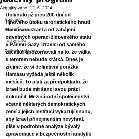
Aktualizováno:
12. 6. 2024
Video
Uplynulo již přes 200 dní od 
Podcasty
říjnového útoku teroristického hnutí 
Hamás na Izrael a od zahájení 
Hlavní zpráva
odvetných operací židovského státu 
Top zpráva
v Pásmu Gazy. Izraelci od samého 
Zpětný projektor
začátku upozorňovali na to, že válka 
s terorem nebude krátká. Dnes je 
zřejmé, že si definitivní porážka 
Hamásu vyžádá ještě několik 
měsíců. To platí za předpokladu, že 
Izrael bude mít šanci svou práci 
dokončit. Mezinárodní společenství 
včetně některých demokratických 
zemí a jejich institucí vykazují snahu, 
aby Izrael přinejmenším nevyhrál, 
píše v podrobné analýze bývalý 
zpravodajec a bezpečnostní analytik 