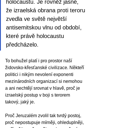
holocaustu. Je rovněž jasné, 
že izraelská obrana proti teroru 
zvedla ve světě největší 
antisemitskou vlnu od období, 
které právě holocaustu 
předcházelo. 
To bohužel platí i pro prostor naší 
židovsko-křesťanské civilizace. Někteří 
politici i nikým nevolení exponenti 
mezinárodních organizací si nemohou 
a ani nechtějí srovnat v hlavě, proč je 
izraelský postup v boji s terorem 
takový, jaký je.
Proč Jeruzalém zvolil tak tvrdý postoj, 
proč nepostupuje mírněji, ohleduplněji, 