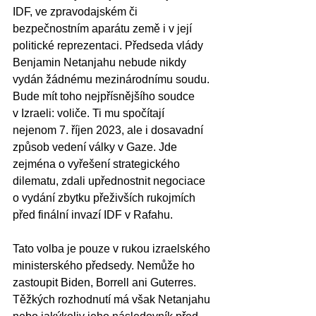
IDF, ve zpravodajském či 
bezpečnostním aparátu země i v její 
politické reprezentaci. Předseda vlády 
Benjamin Netanjahu nebude nikdy 
vydán žádnému mezinárodnímu soudu. 
Bude mít toho nejpřísnějšího soudce 
v Izraeli: voliče. Ti mu spočítají 
nejenom 7. říjen 2023, ale i dosavadní 
způsob vedení války v Gaze. Jde 
zejména o vyřešení strategického 
dilematu, zdali upřednostnit negociace 
o vydání zbytku přeživších rukojmích 
před finální invazí IDF v Rafahu.
Tato volba je pouze v rukou izraelského 
ministerského předsedy. Nemůže ho 
zastoupit Biden, Borrell ani Guterres. 
Těžkých rozhodnutí má však Netanjahu 