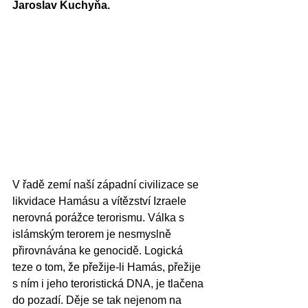
Jaroslav Kuchyňa.
V řadě zemí naší západní civilizace se 
likvidace Hamásu a vítězství Izraele 
nerovná porážce terorismu. Válka s 
islámským terorem je nesmyslně 
přirovnávána ke genocidě. Logická 
teze o tom, že přežije-li Hamás, přežije 
s ním i jeho teroristická DNA, je tlačena 
do pozadí. Děje se tak nejenom na 