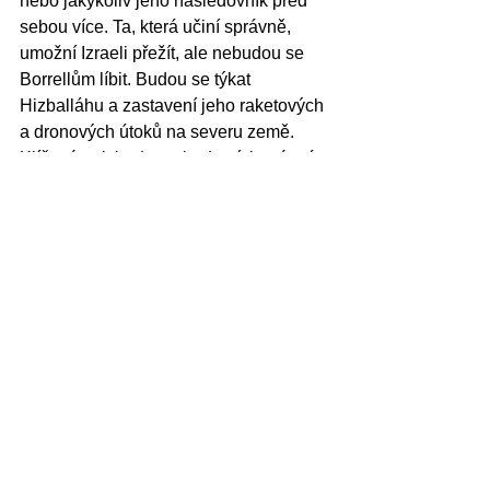
nebo jakýkoliv jeho následovník před 
sebou více. Ta, která učiní správně, 
umožní Izraeli přežít, ale nebudou se 
Borrellům líbit. Budou se týkat 
Hizballáhu a zastavení jeho raketových 
a dronových útoků na severu země. 
Klíčové pak bude rozhodnutí, které má 
prioritu nejvyšší a které by mělo vést k 
ukončení íránského jaderného 
programu.
Izrael tak hic et nunc stojí především 
před těmito třemi výzvami: Gaza a 
Hamás, na severní hranici Hizballáh a 
Írán s jaderným programem. Iránské 
proxies (IRGC) v Sýrii, Hútiové v 
Jemenu a milice v Íráku jsou „jen“ další 
v pořadí.