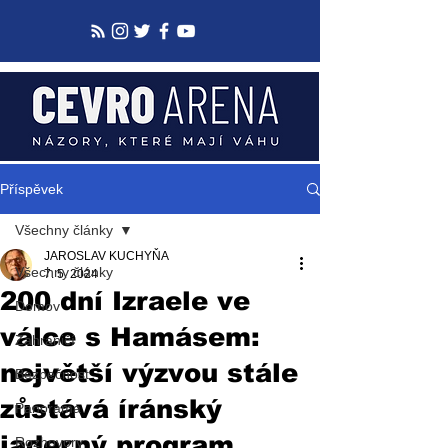
Příspěvek
Všechny články
JAROSLAV KUCHYŇA
Všechny články
7. 5. 2024
200 dní Izraele ve
Domov
válce s Hamásem:
Zahraničí
největší výzvou stále
Bezpečnost
zůstává íránský
Panorama
jaderný program
Rozhovory