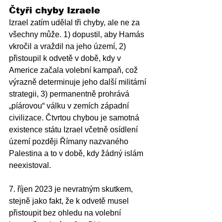
Čtyři chyby Izraele
Izrael zatím udělal tři chyby, ale ne za 
všechny může. 1) dopustil, aby Hamás 
vkročil a vraždil na jeho území, 2) 
přistoupil k odvetě v době, kdy v 
Americe začala volební kampaň, což 
výrazně determinuje jeho další militární 
strategii, 3) permanentně prohrává 
„píárovou“ válku v zemích západní 
civilizace. Čtvrtou chybou je samotná 
existence státu Izrael včetně osídlení 
území později Římany nazvaného 
Palestina a to v době, kdy žádný islám 
neexistoval.  
7. říjen 2023 je nevratným skutkem, 
stejně jako fakt, že k odvetě musel 
přistoupit bez ohledu na volební 