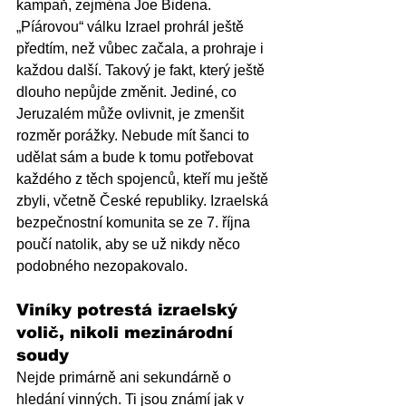
kampaň, zejména Joe Bidena. 
„Píárovou“ válku Izrael prohrál ještě 
předtím, než vůbec začala, a prohraje i 
každou další. Takový je fakt, který ještě 
dlouho nepůjde změnit. Jediné, co 
Jeruzalém může ovlivnit, je zmenšit 
rozměr porážky. Nebude mít šanci to 
udělat sám a bude k tomu potřebovat 
každého z těch spojenců, kteří mu ještě 
zbyli, včetně České republiky. Izraelská 
bezpečnostní komunita se ze 7. října 
poučí natolik, aby se už nikdy něco 
podobného nezopakovalo.
Viníky potrestá izraelský 
volič, nikoli mezinárodní 
soudy
Nejde primárně ani sekundárně o 
hledání vinných. Ti jsou známí jak v 