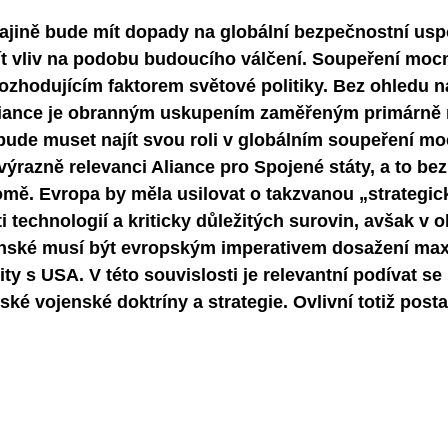
ajině bude mít dopady na globální bezpečnostní usp
ít vliv na podobu budoucího válčení. Soupeření mocn
ozhodujícím faktorem světové politiky. Bez ohledu na
aliance je obranným uskupením zaměřeným primárně 
, bude muset najít svou roli v globálním soupeření mo
 výrazně relevanci Aliance pro Spojené státy, a to bez
omě. Evropa by měla usilovat o takzvanou „strategic
 technologií a kriticky důležitých surovin, avšak v ob
nské musí být evropským imperativem dosažení max
y s USA. V této souvislosti je relevantní podívat se
nské vojenské doktríny a strategie. Ovlivní totiž post