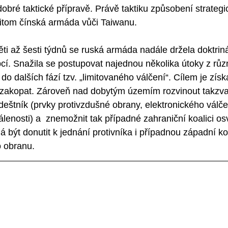
dobré taktické přípravě. Právě taktiku způsobení strateg
přitom čínská armáda vůči Taiwanu. 
ěti až šesti týdnů se ruská armáda nadále držela doktriná
cí. Snažila se postupovat najednou několika útoky z rů
do dalších fází tzv. „limitovaného válčení“. Cílem je zís
 zakopat. Zároveň nad dobytým územím rozvinout takzva
eštník (prvky protivzdušné obrany, elektronického válče
lenosti) a  znemožnit tak případné zahraniční koalici osv
být donutit k jednání protivníka i případnou západní koa
 obranu. 