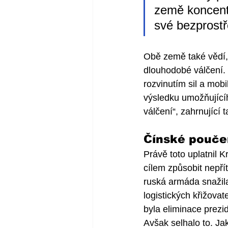
země koncentr
své bezprostře
Obě země také vědí,
dlouhodobé válčení. 
rozvinutím sil a mob
výsledku umožňujícíh
válčení“, zahrnující t
Čínské poučen
Právě toto uplatnil 
cílem způsobit nepřít
ruská armáda snažila.
logistických křižova
byla eliminace prezi
Avšak selhalo to. Jak