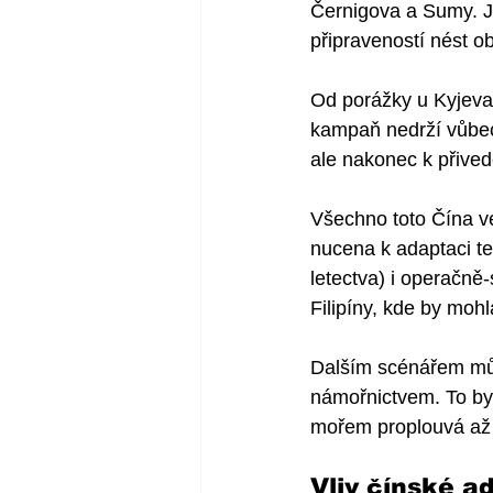
Černigova a Sumy. Je
připraveností nést o
Od porážky u Kyjeva 
kampaň nedrží vůbec 
ale nakonec k přived
Všechno toto Čína ve
nucena k adaptaci te
letectva) i operačně
Filipíny, kde by moh
Dalším scénářem mů
námořnictvem. To by 
mořem proplouvá až j
Vliv čínské a