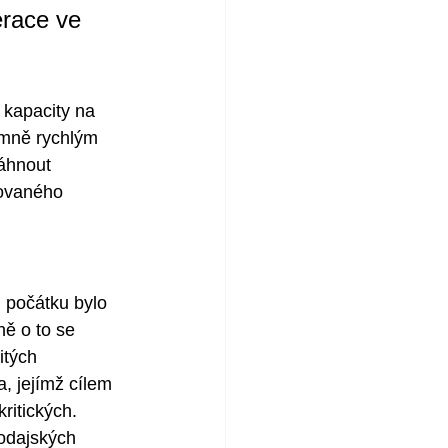
erace ve 
 kapacity na 
rmně rychlým 
áhnout 
tovaného 
 počátku bylo 
ně o to se 
itých 
, jejímž cílem 
ritických. 
vodajských 