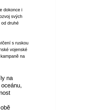
e dokonce i 
ozvoj svých 
ť od druhé 
vičení s ruskou 
ínské vojenské 
é kampaně na 
ly na 
 oceánu, 
nost 
 obě 