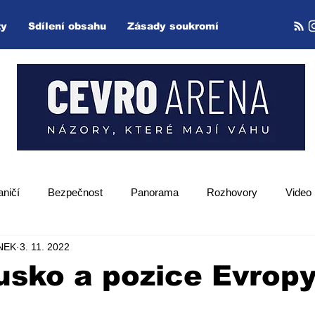
ty
Sdílení obsahu
Zásady soukromí
aničí
Bezpečnost
Panorama
Rozhovory
Video
NEK
3. 11. 2022
Zpětný projektor
usko a pozice Evropy