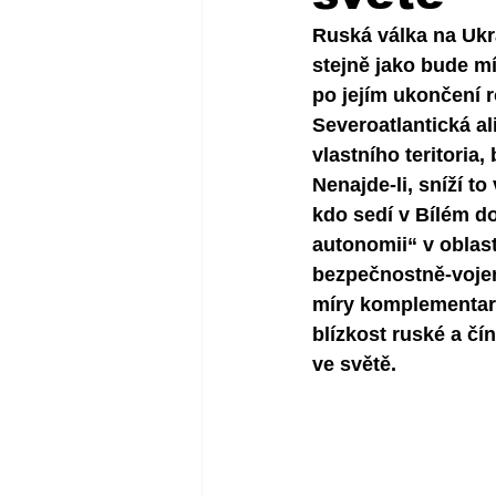
Ruská válka na Ukr
stejně jako bude m
po jejím ukončení r
Severoatlantická 
vlastního teritoria
Nenajde-li, sníží to
kdo sedí v Bílém d
autonomii“ v oblasti
bezpečnostně-voje
míry komplementarit
blízkost ruské a čí
ve světě. 