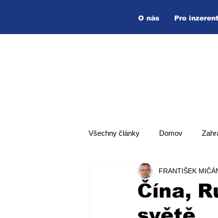
O nás
Pro inzeren
Všechny články
Domov
Zahr
FRANTIŠEK MIČÁ
Hlavní zpráva
Top zpráva
Čína, R
světě