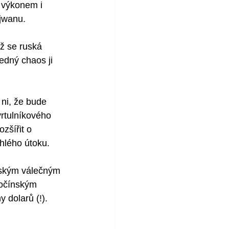
 výkonem i 
ajwanu.
ž se ruská 
edný chaos ji 
ni, že bude 
rtulníkového 
zšířit o 
hlého útoku.  
nským válečným 
hočínským 
 dolarů (!). 