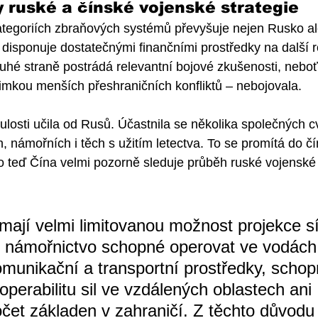
 ruské a čínské vojenské strategie
kategoriích zbraňových systémů převyšuje nejen Rusko al
 disponuje dostatečnými finančními prostředky na další r
ruhé straně postrádá relevantní bojové zkušenosti, nebo
jimkou menších přeshraničních konfliktů – nebojovala. 
ulosti učila od Rusů. Účastnila se několika společných c
námořních i těch s užitím letectva. To se promítá do č
to teď Čína velmi pozorně sleduje průběh ruské vojensk
mají velmi limitovanou možnost projekce sí
í námořnictvo schopné operovat ve vodách
munikační a transportní prostředky, schop
operabilitu sil ve vzdálených oblastech ani 
čet základen v zahraničí. Z těchto důvodu