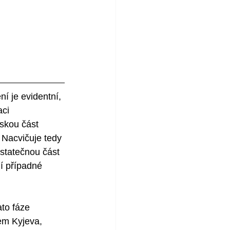
í je evidentní, 
ci 
vskou část 
 Nacvičuje tedy 
statečnou část 
í případné 
to fáze 
em Kyjeva, 