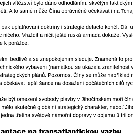
jich vítězství bylo dáno odhodláním, skvělým taktickým
běti. A to samé může Čína oprávněně očekávat i na Tch
pak uplatňování doktríny i strategie defacto končí. Dál u
ničeho. Vraždit a ničit ještě ruská armáda dokáže. Výsl
e k porážce. 
lmi bedlivě a se znepokojením sleduje. Znamená to pro 
chnického vybavení (namátkou se ukázala zranitelnost v
-strategických plánů. Pozornost Číny se může například ro
la očekávat lepší šance na dosažení počátečních cílů ryc
že být omezení svobody plavby v Jihočínském moři čí
mělo skutečně globální strategický charakter, neboť Ji
edna třetina světové námořní dopravy v objemu 3 triliony
daptace na transatlantickou vazbu