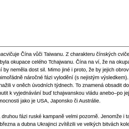
nacvičuje Čína vůči Taiwanu. Z charakteru čínských cvičen
byla okupace celého Tchajwanu. Čína na ví, že na okupa
by neměla dost sil. Mimo jiné i proto, že by jejich obro
imořádně náročné fázi vylodění (s nejistým výsledkem).
nažili v oněch úvodních týdnech. To znamená obsadit do
utit k vyjednávání buď tchajwanskou vládu anebo–po jej
mocnosti jako je USA, Japonsko či Austrálie. 
 druhou fázi ruské kampaně velmi pozorně. Jenomže i ta
března a dubna Ukrajinci zvítězili ve velkých bitvách kol