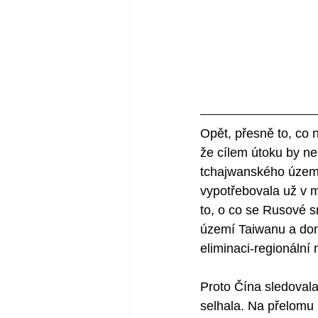
Opět, přesně to, co 
že cílem útoku by ne
tchajwanského území 
vypotřebovala už v m
to, o co se Rusové s
území Taiwanu a don
eliminaci-regionální 
Proto Čína sledovala
selhala. Na přelomu 