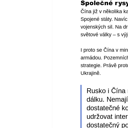
Společné rysy
Čína již v několika 
Spojené státy. Navíc
vojenských sil. Na d
světové války – s vý
I proto se Čína v min
armádou. Pozemních, 
strategie. Právě pro
Ukrajině. 
Rusko i Čína 
dálku. Nemaj
dostatečné ko
udržovat inter
dostatečný po