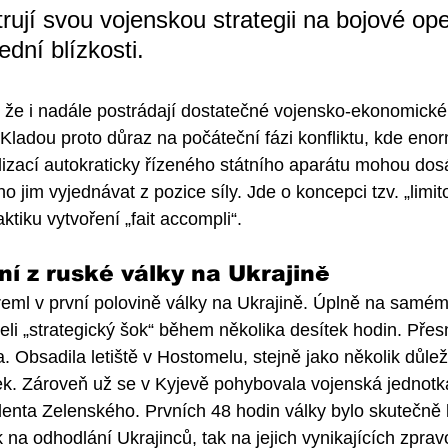
ují svou vojenskou strategii na bojové op
dní blízkosti. 
 že i nadále postrádají dostatečné vojensko-ekonomické
Kladou proto důraz na počáteční fázi konfliktu, kde eno
ilizací autokraticky řízeného státního aparátu mohou dos
o jim vyjednávat z pozice síly. Jde o koncepci tzv. „limi
aktiku vytvoření „fait accompli“. 
í z ruské války na Ukrajině
Kreml v první polovině války na Ukrajině. Úplně na samém
eli „strategický šok“ během několika desítek hodin. Přes
 Obsadila letiště v Hostomelu, stejně jako několik důlež
tek. Zároveň už se v Kyjevě pohybovala vojenská jednotka
denta Zelenského. Prvních 48 hodin války bylo skutečně k
 na odhodlání Ukrajinců, tak na jejich vynikajících zpra