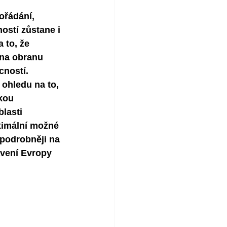
ořádání, 
ostí zůstane i 
 to, že 
na obranu 
cností. 
 ohledu na to, 
kou 
lasti 
imální možné 
 podrobněji na 
avení Evropy 