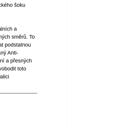
ického šoku 
lních a 
zných směrů. To 
kat podstatnou 
ný Anti-
ní a přesných 
obodit toto 
lici 