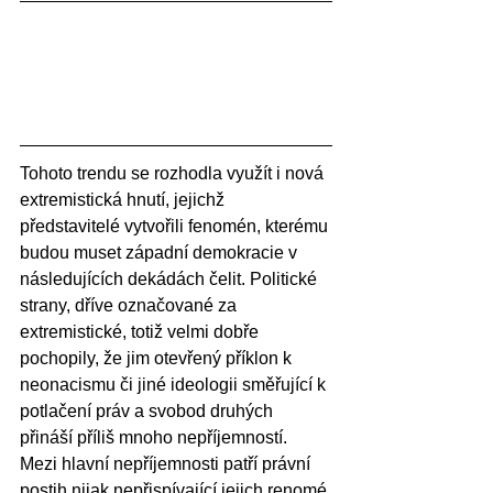
Tohoto trendu se rozhodla využít i nová 
extremistická hnutí, jejichž 
představitelé vytvořili fenomén, kterému 
budou muset západní demokracie v 
následujících dekádách čelit. Politické 
strany, dříve označované za 
extremistické, totiž velmi dobře 
pochopily, že jim otevřený příklon k 
neonacismu či jiné ideologii směřující k 
potlačení práv a svobod druhých 
přináší příliš mnoho nepříjemností. 
Mezi hlavní nepříjemnosti patří právní 
postih nijak nepřispívající jejich renomé 