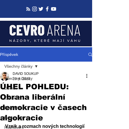
Příspěvek
Všechny články
DAVID SOUKUP
Všechny články
10. 8. 2023
ÚHEL POHLEDU:
Domov
Obrana liberální
Zahraničí
demokracie v časech
Bezpečnost
algokracie
Panorama
Vznik a rozmach nových technologií 
Rozhovory