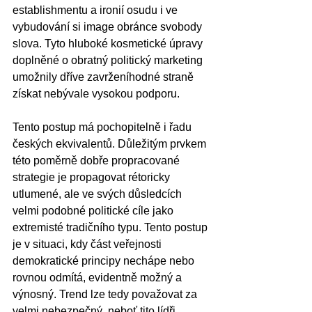
establishmentu a ironií osudu i ve 
vybudování si image obránce svobody 
slova. Tyto hluboké kosmetické úpravy 
doplněné o obratný politický marketing 
umožnily dříve zavrženíhodné straně 
získat nebývale vysokou podporu. 
Tento postup má pochopitelně i řadu 
českých ekvivalentů. Důležitým prvkem 
této poměrně dobře propracované 
strategie je propagovat rétoricky 
utlumené, ale ve svých důsledcích 
velmi podobné politické cíle jako 
extremisté tradičního typu. Tento postup 
je v situaci, kdy část veřejnosti 
demokratické principy nechápe nebo 
rovnou odmítá, evidentně možný a 
výnosný. Trend lze tedy považovat za 
velmi nebezpečný, neboť tito lídři 