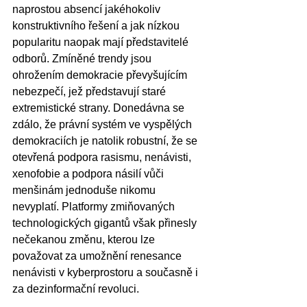
naprostou absencí jakéhokoliv 
konstruktivního řešení a jak nízkou 
popularitu naopak mají představitelé 
odborů. Zmíněné trendy jsou 
ohrožením demokracie převyšujícím 
nebezpečí, jež představují staré 
extremistické strany. Donedávna se 
zdálo, že právní systém ve vyspělých 
demokraciích je natolik robustní, že se 
otevřená podpora rasismu, nenávisti, 
xenofobie a podpora násilí vůči 
menšinám jednoduše nikomu 
nevyplatí. Platformy zmiňovaných 
technologických gigantů však přinesly 
nečekanou změnu, kterou lze 
považovat za umožnění renesance 
nenávisti v kyberprostoru a současně i 
za dezinformační revoluci.