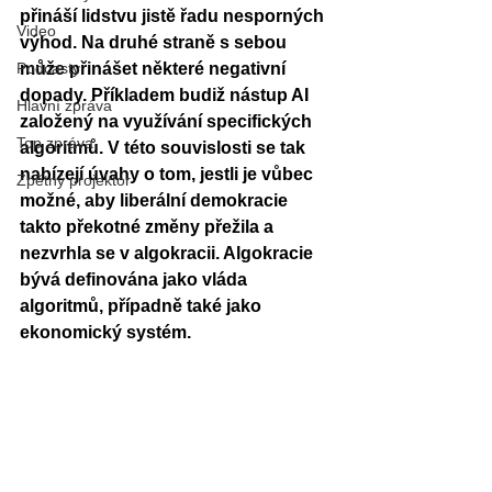
přináší lidstvu jistě řadu nesporných 
Video
výhod. Na druhé straně s sebou 
Podcasty
může přinášet některé negativní 
dopady. Příkladem budiž nástup AI 
Hlavní zpráva
založený na využívání specifických 
Top zpráva
algoritmů. V této souvislosti se tak 
nabízejí úvahy o tom, jestli je vůbec 
Zpětný projektor
možné, aby liberální demokracie 
takto překotné změny přežila a 
nezvrhla se v algokracii. Algokracie 
bývá definována jako vláda 
algoritmů, případně také jako 
ekonomický systém. 