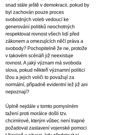
snad stále ještě v demokracii, pokud by 
byl zachován pouze proces 
svobodných voleb vedoucí ke 
generování politiků neochotných 
respektovat rovnost všech lidí před 
zákonem a omezujících něčí práva a 
svobody? Pochopitelně že ne, protože 
v takovém scénáři již neexistuje 
rovnost. A jaký význam má svoboda 
slova, pokud někteří významní politici 
lžou a jejich voliči to považují za 
normální, případně evidentní lež již ani 
nepoznají? 
Úplně nejdále v tomto pomyslném 
tažení proti morálce došli tzv. 
chcimírové, kterým vůbec není trapné 
požadovat zastavení vojenské pomoci 