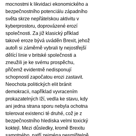
mocnostmi k likvidaci ekonomického a 
bezpečnostního potenciálu západního 
světa skrze nepřátelskou aktivitu v 
kyberprostoru, doprovázené erozí 
společnosti. Za již klasický příklad 
takové eroze bývá uváděn Brexit, jehož 
autoři si záměrně vybrali ty nejostřejší 
dělící linie v britské společnosti a 
zneužili je ke svému prospěchu, 
přičemž evidentně nedisponují 
schopností započatou erozi zastavit. 
Neochota politických elit bránit 
demokracii, například vyvracením 
prokazatelných lží, vedla ke stavu, kdy 
ani jedna strana sporu nebyla ochotna 
tolerovat existenci té druhé, což je z 
bezpečnostního hlediska velmi toxický 
koktejl. Mezi důsledky, kromě Brexitu 
samotného, patří zejména nesmiřitelně 