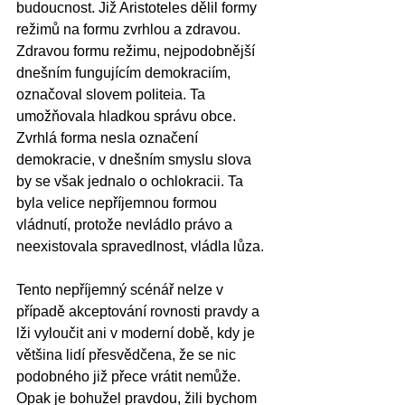
budoucnost. Již Aristoteles dělil formy 
režimů na formu zvrhlou a zdravou. 
Zdravou formu režimu, nejpodobnější 
dnešním fungujícím demokraciím, 
označoval slovem politeia. Ta 
umožňovala hladkou správu obce. 
Zvrhlá forma nesla označení 
demokracie, v dnešním smyslu slova 
by se však jednalo o ochlokracii. Ta 
byla velice nepříjemnou formou 
vládnutí, protože nevládlo právo a 
neexistovala spravedlnost, vládla lůza. 
Tento nepříjemný scénář nelze v 
případě akceptování rovnosti pravdy a 
lži vyloučit ani v moderní době, kdy je 
většina lidí přesvědčena, že se nic 
podobného již přece vrátit nemůže. 
Opak je bohužel pravdou, žili bychom 