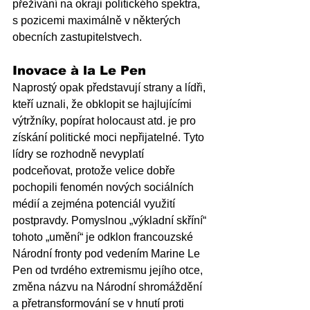
přežívání na okraji politického spektra, 
s pozicemi maximálně v některých 
obecních zastupitelstvech.
Inovace à la Le Pen
Naprostý opak představují strany a lídři, 
kteří uznali, že obklopit se hajlujícími 
výtržníky, popírat holocaust atd. je pro 
získání politické moci nepřijatelné. Tyto 
lídry se rozhodně nevyplatí 
podceňovat, protože velice dobře 
pochopili fenomén nových sociálních 
médií a zejména potenciál využití 
postpravdy. Pomyslnou „výkladní skříní“ 
tohoto „umění“ je odklon francouzské 
Národní fronty pod vedením Marine Le 
Pen od tvrdého extremismu jejího otce, 
změna názvu na Národní shromáždění 
a přetransformování se v hnutí proti 