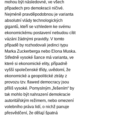
mohou být následovné, ve všech 
případech pro demokracii ničivé. 
Nejméně pravděpodobnou je varianta 
absolutní vlády technologických 
gigantů, kteří se vzhledem ke svému 
ekonomickému postavení nebudou cítit 
vázáni žádnými pravidly. V tomto 
případě by rozhodovali jedinci typu 
Marka Zuckerberga nebo Elona Muska. 
Středně vysoké šance má varianta, ve 
které si ekonomické elity, případně 
vyšší společenské třídy, uvědomí, že 
ekonomické a geopolitické ztráty z 
provozu tzv. flawed democracy jsou 
příliš vysoké. Pomyslným „řešením“ by 
tak mohlo být nahrazení demokracie 
autoritářským režimem, nebo omezení 
volebního práva lidí, o nichž panuje 
přesvědčení, že dělají špatná 