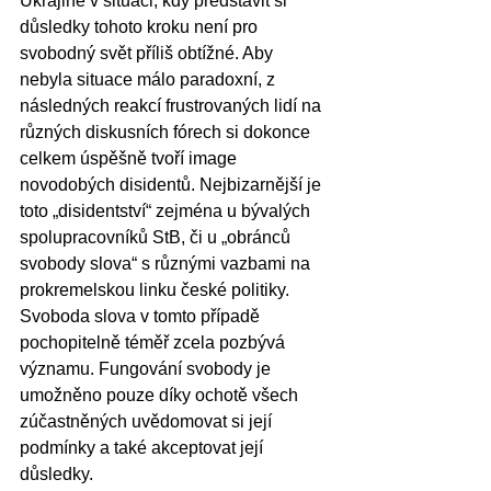
Ukrajině v situaci, kdy představit si 
důsledky tohoto kroku není pro 
svobodný svět příliš obtížné. Aby 
nebyla situace málo paradoxní, z 
následných reakcí frustrovaných lidí na 
různých diskusních fórech si dokonce 
celkem úspěšně tvoří image 
novodobých disidentů. Nejbizarnější je 
toto „disidentství“ zejména u bývalých 
spolupracovníků StB, či u „obránců 
svobody slova“ s různými vazbami na 
prokremelskou linku české politiky. 
Svoboda slova v tomto případě 
pochopitelně téměř zcela pozbývá 
významu. Fungování svobody je 
umožněno pouze díky ochotě všech 
zúčastněných uvědomovat si její 
podmínky a také akceptovat její 
důsledky.